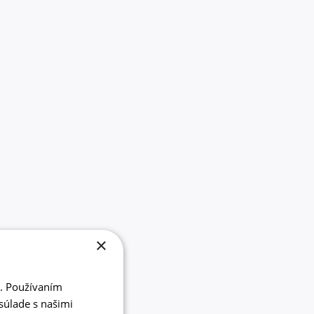
×
i. Používaním
súlade s našimi