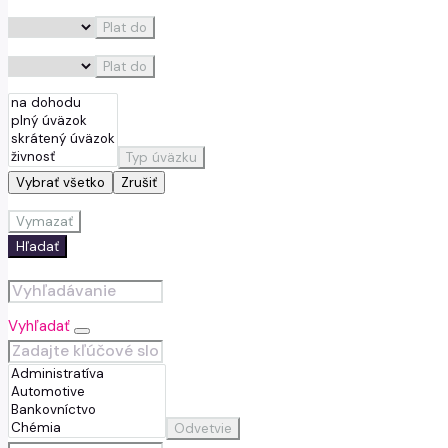
Plat do
Plat do
Typ úväzku
Vybrať všetko
Zrušiť
Vymazať
Hľadať
Vyhľadať
Odvetvie