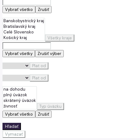
Vybrať všetko
Zrušiť
Všetky kraje
Vybrať všetky
Zrušiť výber
Plat od
Plat od
Typ úväzku
Vybrať všetko
Zrušiť
Hľadať
Vymazať