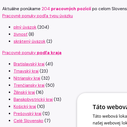
Aktuálne ponúkame
204
pracovných pozícií
po celom Slovens
Pracovné ponuky podľa typu úväzku
plný úväzok
(204)
živnosť
(8)
skrátený úväzok
(2)
Pracovné ponuky
podľa kraja
Bratislavský kraj
(41)
Trnavský kraj
(23)
Nitriansky kraj
(32)
Trenčiansky kraj
(50)
Žilinský kraj
(16)
Banskobystrický kraj
(13)
Táto webová
Košický kraj
(10)
Prešovský kraj
(12)
Táto webová lokal
Celé Slovensko
(7)
našej webovej lok