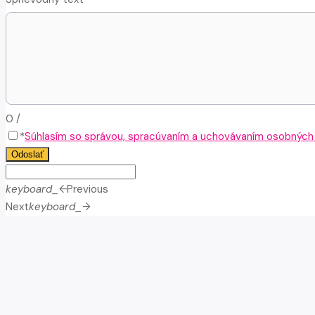
0
/
*
Súhlasím so správou, spracúvaním a uchovávaním osobných ú
Odoslať
keyboard_arrow_left
Previous
Next
keyboard_arrow_right