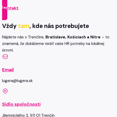
Kontakt
Vždy
tam
, kde nás potrebujete
Nájdete nás v Trenčíne,
Bratislave, Košiciach a Nitre
– to
znamená, že dokážeme riešiť vaše HR potreby na lokálnej
úrovni.
Email
lugera@lugera.sk
Sídlo spoločnosti
Jilemnického 3, 911 01 Trenčín