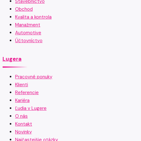
Stavebníctvo
Obchod
Kvalita a kontrola
Manažment
Automotive
Účtovníctvo
Lugera
Pracovné ponuky
Klienti
Referencie
Kariéra
Ľudia v Lugere
O nás
Kontakt
Novinky
Najčastejšie otázky