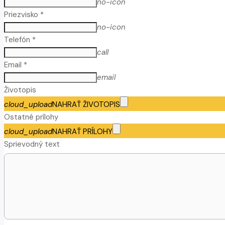
no-icon
Priezvisko *
no-icon
Telefón *
call
Email *
email
Životopis
cloud_upload
NAHRAŤ ŽIVOTOPIS
Ostatné prílohy
cloud_upload
NAHRAŤ PRÍLOHY
Sprievodný text