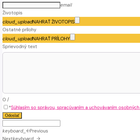
email
Životopis
cloud_upload
NAHRAŤ ŽIVOTOPIS
Ostatné prílohy
cloud_upload
NAHRAŤ PRÍLOHY
Sprievodný text
0
/
*
Súhlasím so správou, spracúvaním a uchovávaním osobných ú
Odoslať
keyboard_arrow_left
Previous
Next
keyboard_arrow_right