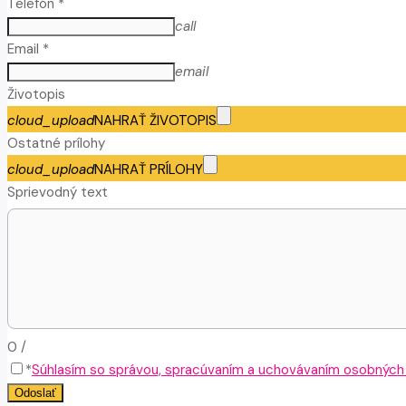
Telefón *
call
Email *
email
Životopis
cloud_upload
NAHRAŤ ŽIVOTOPIS
Ostatné prílohy
cloud_upload
NAHRAŤ PRÍLOHY
Sprievodný text
0
/
*
Súhlasím so správou, spracúvaním a uchovávaním osobných ú
Odoslať