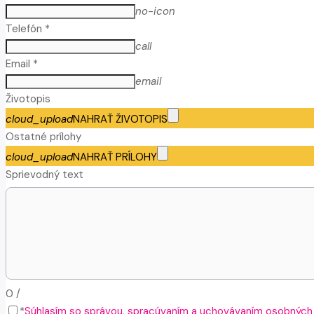
no-icon
Telefón *
call
Email *
email
Životopis
cloud_upload
NAHRAŤ ŽIVOTOPIS
Ostatné prílohy
cloud_upload
NAHRAŤ PRÍLOHY
Sprievodný text
0
/
*
Súhlasím so správou, spracúvaním a uchovávaním osobných ú