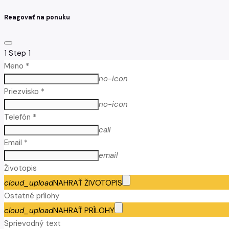
Reagovať na ponuku
1
Step 1
Meno *
no-icon
Priezvisko *
no-icon
Telefón *
call
Email *
email
Životopis
cloud_upload
NAHRAŤ ŽIVOTOPIS
Ostatné prílohy
cloud_upload
NAHRAŤ PRÍLOHY
Sprievodný text