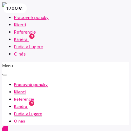
1 800 €
2 000 €
2 000 €
2 800 €
1 400 €
3 500 €
2 000 €
3 000 €
1 700 €
Pracovné ponuky
Klienti
Referencie
3
Kariéra
Ľudia v Lugere
O nás
Menu
Pracovné ponuky
Klienti
Referencie
3
Kariéra
Ľudia v Lugere
O nás