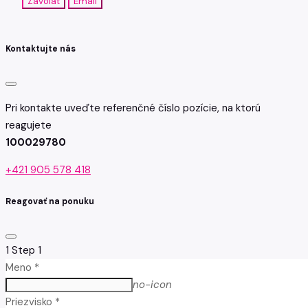
Zavolať
Email
Kontaktujte nás
Pri kontakte uveďte referenčné číslo pozície, na ktorú
reagujete
100029780
+421 905 578 418
Reagovať na ponuku
1
Step 1
Meno *
no-icon
Priezvisko *