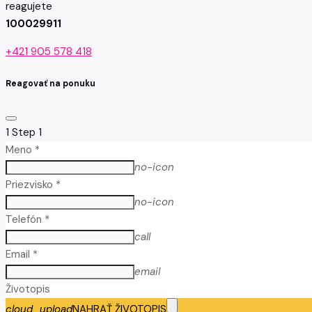
reagujete
100029911
+421 905 578 418
Reagovať na ponuku
1
Step 1
Meno *
no-icon
Priezvisko *
no-icon
Telefón *
call
Email *
email
Životopis
cloud_upload
NAHRAŤ ŽIVOTOPIS