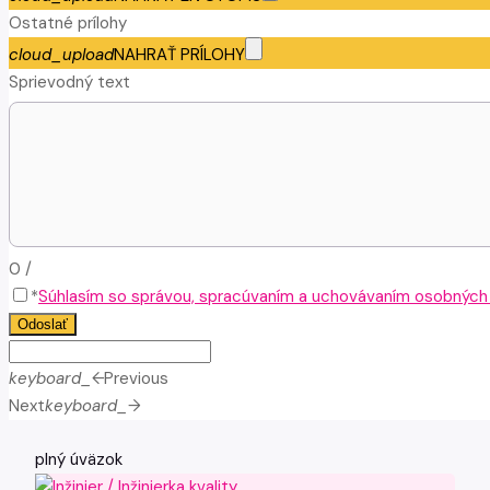
Ostatné prílohy
cloud_upload
NAHRAŤ PRÍLOHY
Sprievodný text
0
/
*
Súhlasím so správou, spracúvaním a uchovávaním osobných ú
Odoslať
keyboard_arrow_left
Previous
Next
keyboard_arrow_right
plný úväzok