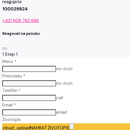
reagujete
100029824
+421 908 762 666
Reagovať na ponuku
1
Step 1
Meno *
no-icon
Priezvisko *
no-icon
Telefón *
call
Email *
email
Životopis
cloud_upload
NAHRAŤ ŽIVOTOPIS