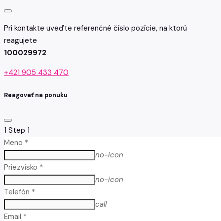
Pri kontakte uveďte referenčné číslo pozície, na ktorú
reagujete
100029972
+421 905 433 470
Reagovať na ponuku
1
Step 1
Meno *
no-icon
Priezvisko *
no-icon
Telefón *
call
Email *