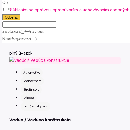
0
/
*
Súhlasím so správou, spracúvaním a uchovávaním osobných ú
Odoslať
keyboard_arrow_left
Previous
Next
keyboard_arrow_right
plný úväzok
Automotive
Manažment
Strojárstvo
Výroba
Trenčiansky kraj
Vedúci/ Vedúca konštrukcie