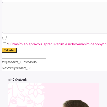
0
/
*
Súhlasím so správou, spracúvaním a uchovávaním osobných ú
Odoslať
keyboard_arrow_left
Previous
Next
keyboard_arrow_right
plný úväzok