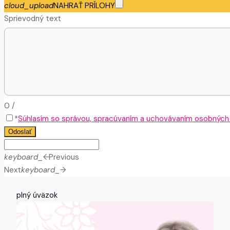
cloud_upload
NAHRAŤ PRÍLOHY
Sprievodný text
0
/
*
Súhlasím so správou, spracúvaním a uchovávaním osobných ú
Odoslať
keyboard_arrow_left
Previous
Next
keyboard_arrow_right
plný úväzok