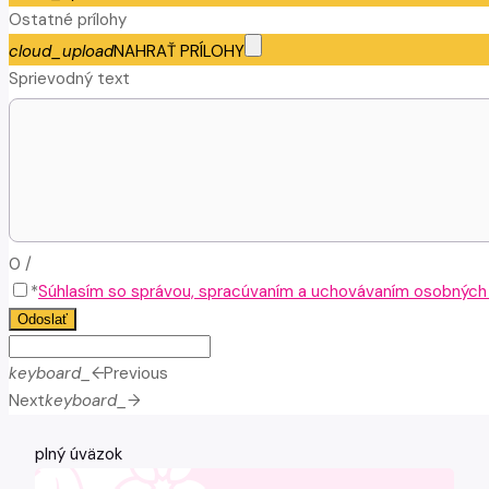
Ostatné prílohy
cloud_upload
NAHRAŤ PRÍLOHY
Sprievodný text
0
/
*
Súhlasím so správou, spracúvaním a uchovávaním osobných ú
Odoslať
keyboard_arrow_left
Previous
Next
keyboard_arrow_right
plný úväzok