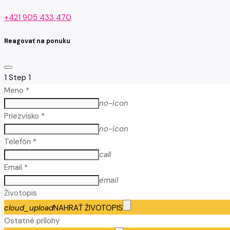
+421 905 433 470
Reagovať na ponuku
1
Step 1
Meno *
no-icon
Priezvisko *
no-icon
Telefón *
call
Email *
email
Životopis
cloud_upload
NAHRAŤ ŽIVOTOPIS
Ostatné prílohy