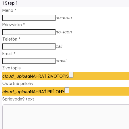
1
Step 1
Meno *
no-icon
Priezvisko *
no-icon
Telefón *
call
Email *
email
Životopis
cloud_upload
NAHRAŤ ŽIVOTOPIS
Ostatné prílohy
cloud_upload
NAHRAŤ PRÍLOHY
Sprievodný text