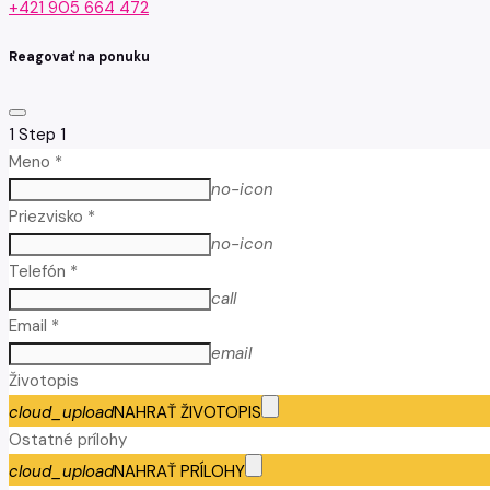
+421 905 664 472
Reagovať na ponuku
1
Step 1
Meno *
no-icon
Priezvisko *
no-icon
Telefón *
call
Email *
email
Životopis
cloud_upload
NAHRAŤ ŽIVOTOPIS
Ostatné prílohy
cloud_upload
NAHRAŤ PRÍLOHY