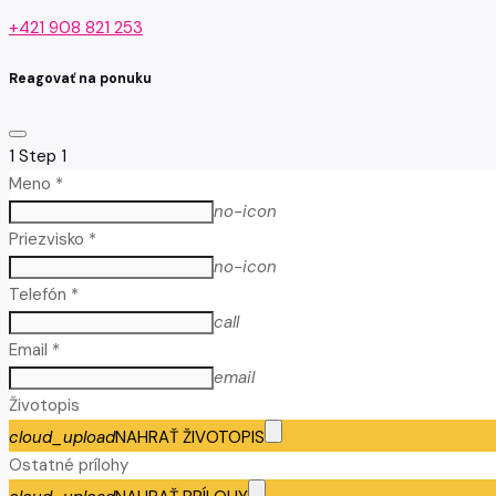
+421 908 821 253
Reagovať na ponuku
1
Step 1
Meno *
no-icon
Priezvisko *
no-icon
Telefón *
call
Email *
email
Životopis
cloud_upload
NAHRAŤ ŽIVOTOPIS
Ostatné prílohy