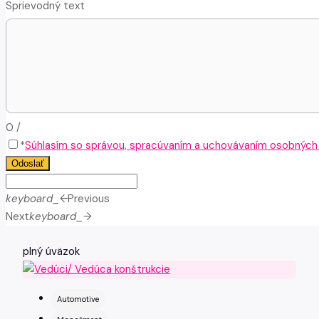
Sprievodný text
0
/
*
Súhlasím so správou, spracúvaním a uchovávaním osobných ú
Odoslať
keyboard_arrow_left
Previous
Next
keyboard_arrow_right
plný úväzok
Automotive