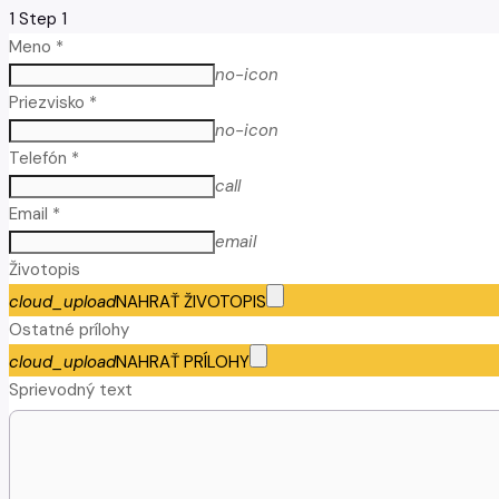
1
Step 1
Meno *
no-icon
Priezvisko *
no-icon
Telefón *
call
Email *
email
Životopis
cloud_upload
NAHRAŤ ŽIVOTOPIS
Ostatné prílohy
cloud_upload
NAHRAŤ PRÍLOHY
Sprievodný text