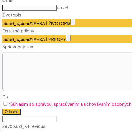
Email *
email
Životopis
cloud_upload
NAHRAŤ ŽIVOTOPIS
Ostatné prílohy
cloud_upload
NAHRAŤ PRÍLOHY
Sprievodný text
0
/
*
Súhlasím so správou, spracúvaním a uchovávaním osobných ú
Odoslať
keyboard_arrow_left
Previous