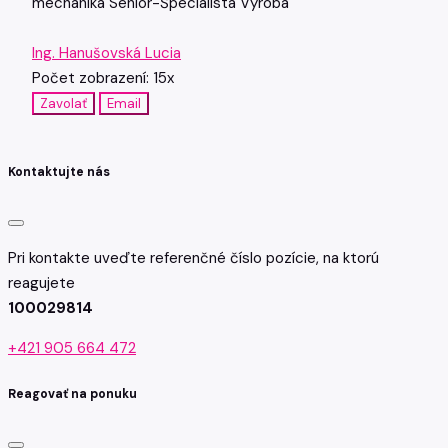
mechanika
Senior-Špecialista
Výroba
Ing. Hanušovská Lucia
Počet zobrazení: 15x
Zavolať
Email
Kontaktujte nás
Pri kontakte uveďte referenčné číslo pozície, na ktorú
reagujete
100029814
+421 905 664 472
Reagovať na ponuku