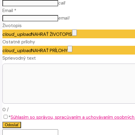
call
Email *
email
Životopis
cloud_upload
NAHRAŤ ŽIVOTOPIS
Ostatné prílohy
cloud_upload
NAHRAŤ PRÍLOHY
Sprievodný text
0
/
*
Súhlasím so správou, spracúvaním a uchovávaním osobných ú
Odoslať