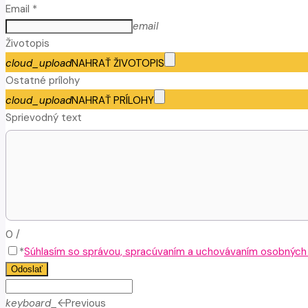
Email *
email
Životopis
cloud_upload
NAHRAŤ ŽIVOTOPIS
Ostatné prílohy
cloud_upload
NAHRAŤ PRÍLOHY
Sprievodný text
0
/
*
Súhlasím so správou, spracúvaním a uchovávaním osobných ú
Odoslať
keyboard_arrow_left
Previous