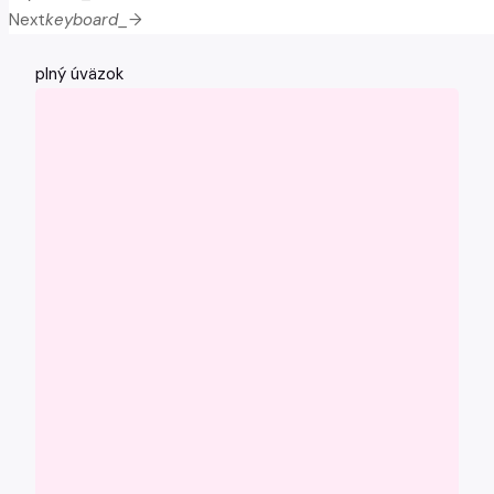
Next
keyboard_arrow_right
plný úväzok