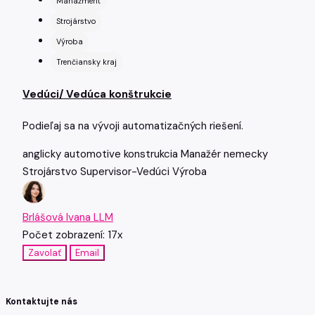
Manažment
Strojárstvo
Výroba
Trenčiansky kraj
Vedúci/ Vedúca konštrukcie
Podieľaj sa na vývoji automatizačných riešení.
anglicky
automotive
konstrukcia
Manažér
nemecky
Strojárstvo
Supervisor-Vedúci
Výroba
Brlášová Ivana LLM
Počet zobrazení: 17x
Zavolať
Email
Kontaktujte nás