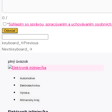
0
/
*
Súhlasím so správou, spracúvaním a uchovávaním osobných ú
Odoslať
keyboard_arrow_left
Previous
Next
keyboard_arrow_right
plný úväzok
Automotive
Elektrotechnika
Výroba
Nitriansky kraj
Elektronik inžinier/ka