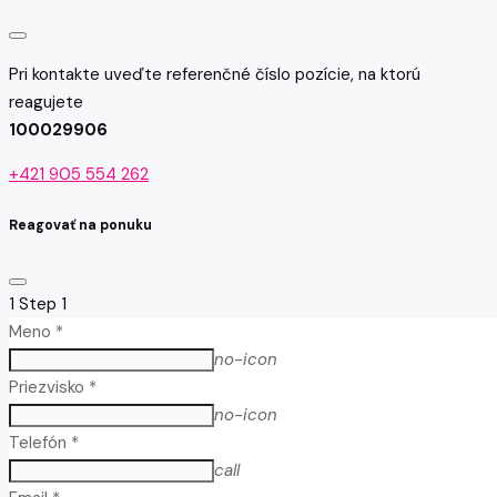
Pri kontakte uveďte referenčné číslo pozície, na ktorú
reagujete
100029906
+421 905 554 262
Reagovať na ponuku
1
Step 1
Meno *
no-icon
Priezvisko *
no-icon
Telefón *
call