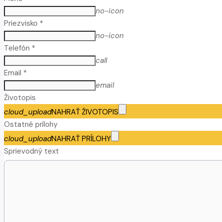
no-icon
Priezvisko *
no-icon
Telefón *
call
Email *
email
Životopis
cloud_upload
NAHRAŤ ŽIVOTOPIS
Ostatné prílohy
cloud_upload
NAHRAŤ PRÍLOHY
Sprievodný text