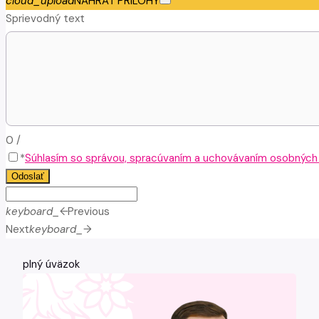
cloud_upload
NAHRAŤ PRÍLOHY
Sprievodný text
0
/
*
Súhlasím so správou, spracúvaním a uchovávaním osobných ú
Odoslať
keyboard_arrow_left
Previous
Next
keyboard_arrow_right
plný úväzok