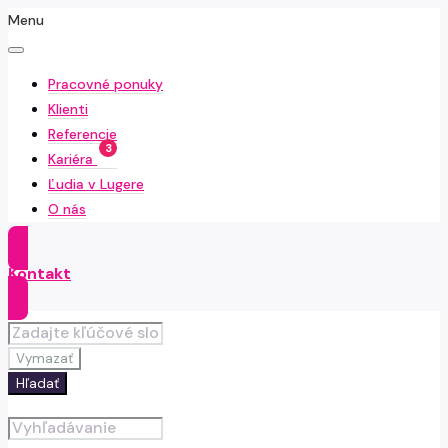
Menu
Pracovné ponuky
Klienti
Referencie
3
Kariéra
Ľudia v Lugere
O nás
Kontakt
Vymazať
Hľadať