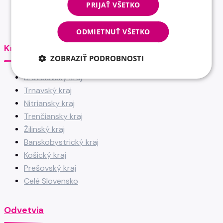
PRIJAŤ VŠETKO
Od založenia v roku 1996 pomáhame spájať tých
správnych ľudí so správnymi firmami.
ODMIETNUŤ VŠETKO
Kraje
ZOBRAZIŤ PODROBNOSTI
Bratislavský kraj
Trnavský kraj
Nitriansky kraj
Trenčiansky kraj
Žilinský kraj
Banskobystrický kraj
Košický kraj
Prešovský kraj
Celé Slovensko
Odvetvia