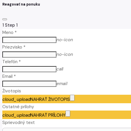
Reagovať na ponuku
1
Step 1
Meno *
no-icon
Priezvisko *
no-icon
Telefón *
call
Email *
email
Životopis
cloud_upload
NAHRAŤ ŽIVOTOPIS
Ostatné prílohy
cloud_upload
NAHRAŤ PRÍLOHY
Sprievodný text