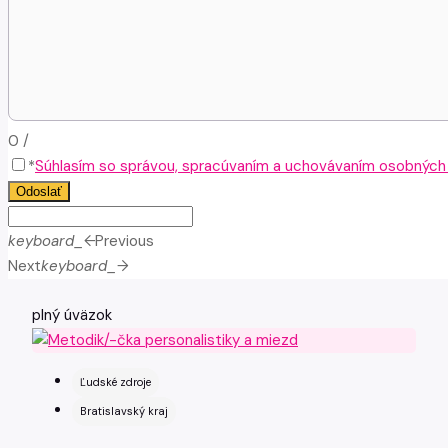
0
/
*
Súhlasím so správou, spracúvaním a uchovávaním osobných ú
Odoslať
keyboard_arrow_left
Previous
Next
keyboard_arrow_right
plný úväzok
Ľudské zdroje
Bratislavský kraj