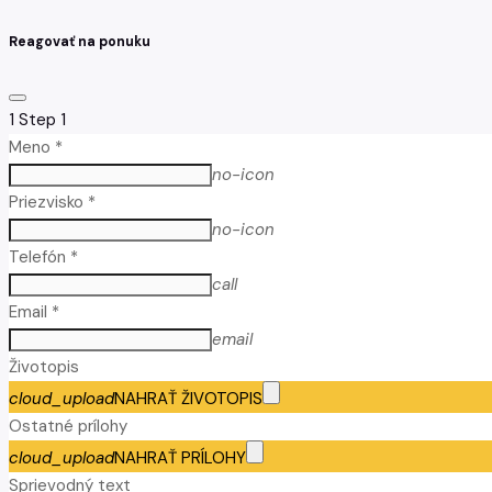
Reagovať na ponuku
1
Step 1
Meno *
no-icon
Priezvisko *
no-icon
Telefón *
call
Email *
email
Životopis
cloud_upload
NAHRAŤ ŽIVOTOPIS
Ostatné prílohy
cloud_upload
NAHRAŤ PRÍLOHY
Sprievodný text