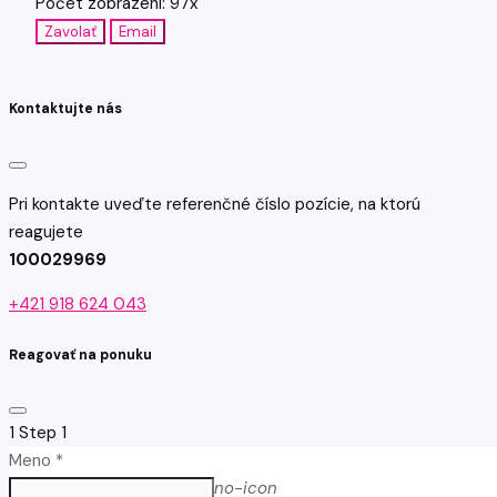
Počet zobrazení: 97x
Zavolať
Email
Kontaktujte nás
Pri kontakte uveďte referenčné číslo pozície, na ktorú
reagujete
100029969
+421 918 624 043
Reagovať na ponuku
1
Step 1
Meno *
no-icon