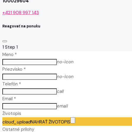
100029604
+421 908 997 143
Reagovať na ponuku
1
Step 1
Meno *
no-icon
Priezvisko *
no-icon
Telefón *
call
Email *
email
Životopis
cloud_upload
NAHRAŤ ŽIVOTOPIS
Ostatné prílohy