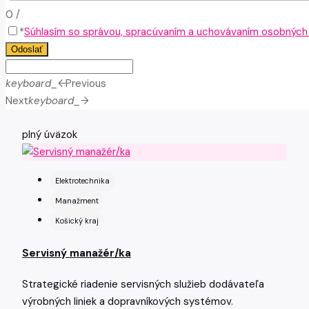
0
/
*
Súhlasím so správou, spracúvaním a uchovávaním osobných ú
Odoslať
keyboard_arrow_left
Previous
Next
keyboard_arrow_right
plný úväzok
Elektrotechnika
Manažment
Košický kraj
Servisný manažér/ka
Strategické riadenie servisných služieb dodávateľa
výrobných liniek a dopravníkových systémov.