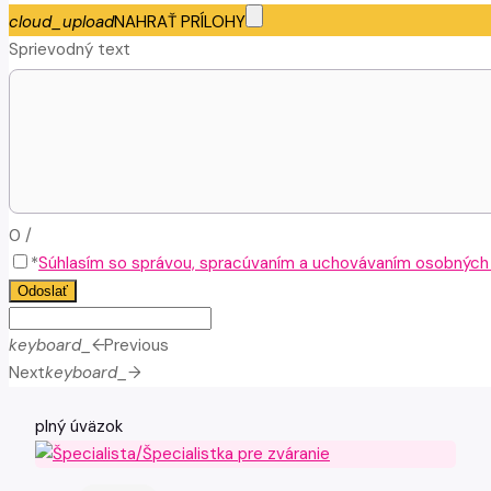
cloud_upload
NAHRAŤ PRÍLOHY
Sprievodný text
0
/
*
Súhlasím so správou, spracúvaním a uchovávaním osobných ú
Odoslať
keyboard_arrow_left
Previous
Next
keyboard_arrow_right
plný úväzok