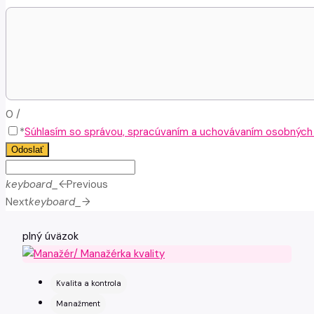
0
/
*
Súhlasím so správou, spracúvaním a uchovávaním osobných ú
Odoslať
keyboard_arrow_left
Previous
Next
keyboard_arrow_right
plný úväzok
Kvalita a kontrola
Manažment