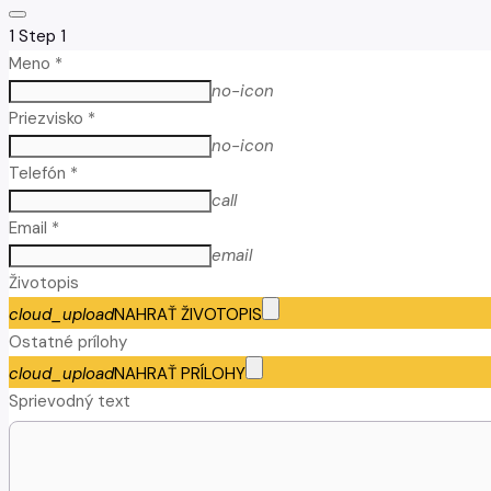
1
Step 1
Meno *
no-icon
Priezvisko *
no-icon
Telefón *
call
Email *
email
Životopis
cloud_upload
NAHRAŤ ŽIVOTOPIS
Ostatné prílohy
cloud_upload
NAHRAŤ PRÍLOHY
Sprievodný text