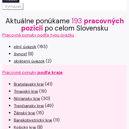
Vymazať
Aktuálne ponúkame
193
pracovných
pozícií
po celom Slovensku
Pracovné ponuky podľa typu úväzku
(193)
plný úväzok
(8)
živnosť
(2)
skrátený úväzok
Pracovné ponuky
podľa kraja
(41)
Bratislavský kraj
(19)
Trnavský kraj
(30)
Nitriansky kraj
(49)
Trenčiansky kraj
(15)
Žilinský kraj
(11)
Banskobystrický kraj
(8)
Košický kraj