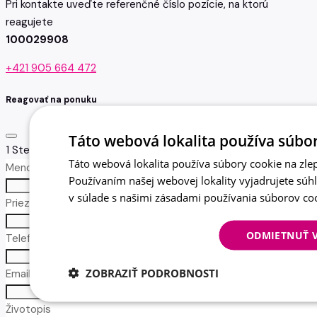
Pri kontakte uveďte referenčné číslo pozície, na ktorú
reagujete
100029908
+421 905 664 472
Reagovať na ponuku
Táto webová lokalita používa súbor
1
Step 1
Táto webová lokalita používa súbory cookie na zlep
Meno *
Používaním našej webovej lokality vyjadrujete súh
no-icon
v súlade s našimi zásadami používania súborov co
Priezvisko *
no-icon
ODMIETNUŤ 
Telefón *
call
ZOBRAZIŤ PODROBNOSTI
Email *
email
Životopis