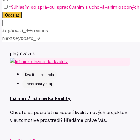
*
Súhlasím so správou, spracúvaním a uchovávaním osobných ú
Odoslať
keyboard_arrow_left
Previous
Next
keyboard_arrow_right
plný úväzok
Kvalita a kontrola
Trenčiansky kraj
Inžinier / Inžinierka kvality
Chcete sa podieľať na riadení kvality nových projektov
v automotive prostredí? Hľadáme práve Vás.