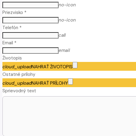
no-icon
Priezvisko *
no-icon
Telefón *
call
Email *
email
Životopis
cloud_upload
NAHRAŤ ŽIVOTOPIS
Ostatné prílohy
cloud_upload
NAHRAŤ PRÍLOHY
Sprievodný text