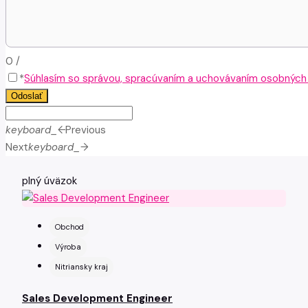
0
/
*
Súhlasím so správou, spracúvaním a uchovávaním osobných ú
Odoslať
keyboard_arrow_left
Previous
Next
keyboard_arrow_right
plný úväzok
Obchod
Výroba
Nitriansky kraj
Sales Development Engineer