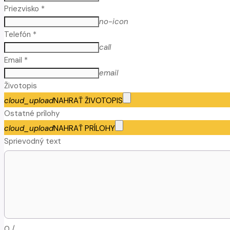
Priezvisko *
no-icon
Telefón *
call
Email *
email
Životopis
cloud_upload
NAHRAŤ ŽIVOTOPIS
Ostatné prílohy
cloud_upload
NAHRAŤ PRÍLOHY
Sprievodný text
0
/