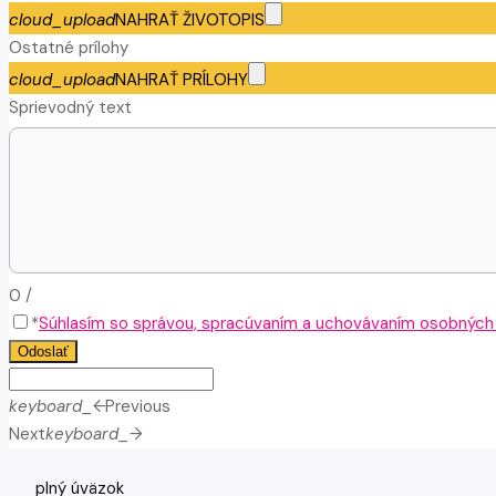
cloud_upload
NAHRAŤ ŽIVOTOPIS
Ostatné prílohy
cloud_upload
NAHRAŤ PRÍLOHY
Sprievodný text
0
/
*
Súhlasím so správou, spracúvaním a uchovávaním osobných ú
Odoslať
keyboard_arrow_left
Previous
Next
keyboard_arrow_right
plný úväzok