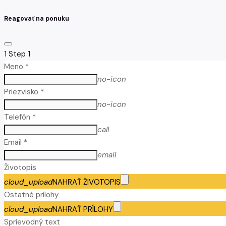
Reagovať na ponuku
1
Step 1
Meno *
no-icon
Priezvisko *
no-icon
Telefón *
call
Email *
email
Životopis
cloud_upload
NAHRAŤ ŽIVOTOPIS
Ostatné prílohy
cloud_upload
NAHRAŤ PRÍLOHY
Sprievodný text