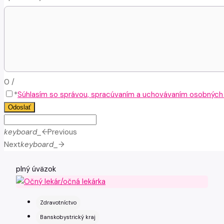
0
/
*
Súhlasím so správou, spracúvaním a uchovávaním osobných ú
Odoslať
keyboard_arrow_left
Previous
Next
keyboard_arrow_right
plný úväzok
Zdravotníctvo
Banskobystrický kraj