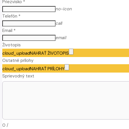
Priezvisko *
no-icon
Telefón *
call
Email *
email
Životopis
cloud_upload
NAHRAŤ ŽIVOTOPIS
Ostatné prílohy
cloud_upload
NAHRAŤ PRÍLOHY
Sprievodný text
0
/