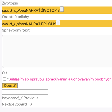
Životopis
cloud_upload
NAHRAŤ ŽIVOTOPIS
Ostatné prílohy
cloud_upload
NAHRAŤ PRÍLOHY
Sprievodný text
0
/
*
Súhlasím so správou, spracúvaním a uchovávaním osobných ú
Odoslať
keyboard_arrow_left
Previous
Next
keyboard_arrow_right