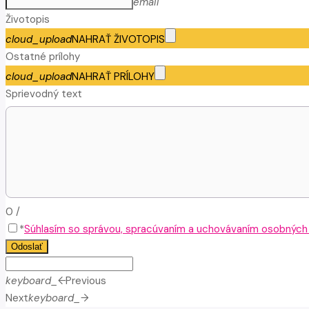
email
Životopis
cloud_upload
NAHRAŤ ŽIVOTOPIS
Ostatné prílohy
cloud_upload
NAHRAŤ PRÍLOHY
Sprievodný text
0
/
*
Súhlasím so správou, spracúvaním a uchovávaním osobných ú
Odoslať
keyboard_arrow_left
Previous
Next
keyboard_arrow_right