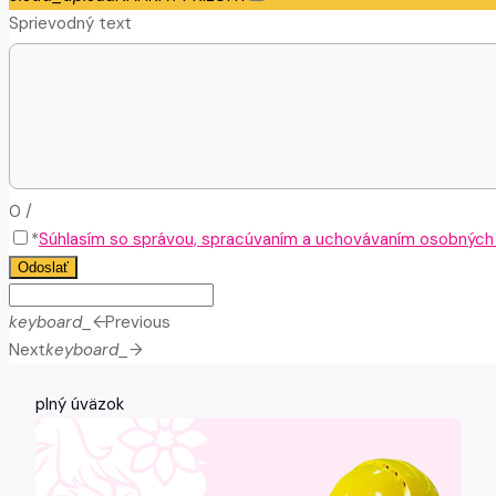
Sprievodný text
0
/
*
Súhlasím so správou, spracúvaním a uchovávaním osobných ú
Odoslať
keyboard_arrow_left
Previous
Next
keyboard_arrow_right
plný úväzok