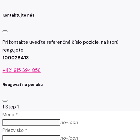
Kontaktujte nás
Pri kontakte uveďte referenčné číslo pozície, na ktorú
reagujete
100028413
+421 915 394 856
Reagovať na ponuku
1
Step 1
Meno *
no-icon
Priezvisko *
no-icon