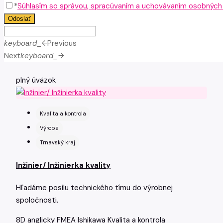
*
Súhlasím so správou, spracúvaním a uchovávaním osobných ú
Odoslať
keyboard_arrow_left
Previous
Next
keyboard_arrow_right
plný úväzok
Kvalita a kontrola
Výroba
Trnavský kraj
Inžinier/ Inžinierka kvality
Hľadáme posilu technického tímu do výrobnej
spoločnosti.
8D
anglicky
FMEA
Ishikawa
Kvalita a kontrola