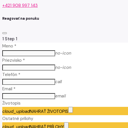
+421 908 997 143
Reagovať na ponuku
1
Step 1
Meno *
no-icon
Priezvisko *
no-icon
Telefón *
call
Email *
email
Životopis
cloud_upload
NAHRAŤ ŽIVOTOPIS
Ostatné prílohy
cloud_upload
NAHRAŤ PRÍLOHY