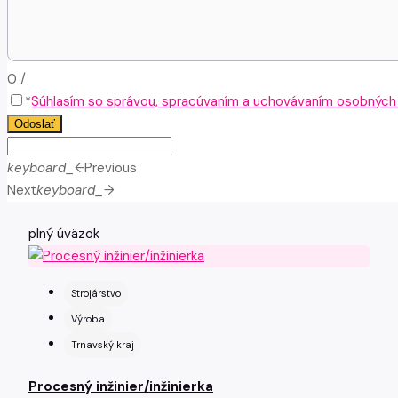
0
/
*
Súhlasím so správou, spracúvaním a uchovávaním osobných ú
Odoslať
keyboard_arrow_left
Previous
Next
keyboard_arrow_right
plný úväzok
Strojárstvo
Výroba
Trnavský kraj
Procesný inžinier/inžinierka