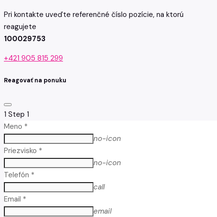
Pri kontakte uveďte referenčné číslo pozície, na ktorú
reagujete
100029753
+421 905 815 299
Reagovať na ponuku
1
Step 1
Meno *
no-icon
Priezvisko *
no-icon
Telefón *
call
Email *
email