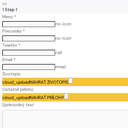
1
Step 1
Meno *
no-icon
Priezvisko *
no-icon
Telefón *
call
Email *
email
Životopis
cloud_upload
NAHRAŤ ŽIVOTOPIS
Ostatné prílohy
cloud_upload
NAHRAŤ PRÍLOHY
Sprievodný text