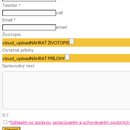
Telefón *
call
Email *
email
Životopis
cloud_upload
NAHRAŤ ŽIVOTOPIS
Ostatné prílohy
cloud_upload
NAHRAŤ PRÍLOHY
Sprievodný text
0
/
*
Súhlasím so správou, spracúvaním a uchovávaním osobných ú
Odoslať