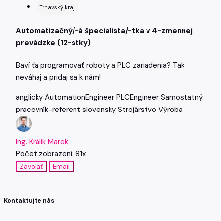
Trnavský kraj
Automatizačný/-á špecialista/-tka v 4-zmennej
prevádzke (12-stky)
Baví ťa programovať roboty a PLC zariadenia? Tak
neváhaj a pridaj sa k nám!
anglicky
AutomationEngineer
PLCEngineer
Samostatný
pracovník-referent
slovensky
Strojárstvo
Výroba
Ing. Králik Marek
Počet zobrazení: 81x
Zavolať
Email
Kontaktujte nás