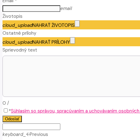
Email *
email
Životopis
cloud_upload
NAHRAŤ ŽIVOTOPIS
Ostatné prílohy
cloud_upload
NAHRAŤ PRÍLOHY
Sprievodný text
0
/
*
Súhlasím so správou, spracúvaním a uchovávaním osobných ú
Odoslať
keyboard_arrow_left
Previous