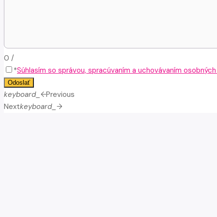
0
/
*
Súhlasím so správou, spracúvaním a uchovávaním osobných ú
Odoslať
keyboard_arrow_left
Previous
Next
keyboard_arrow_right