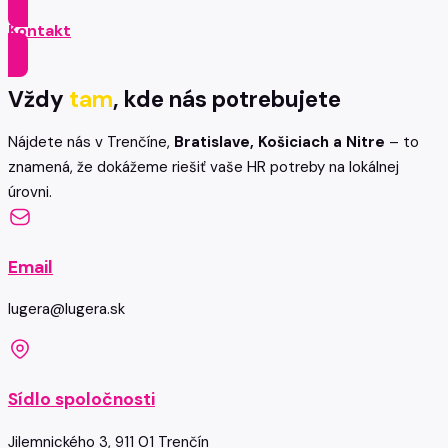
Kontakt
Vždy
tam
, kde nás potrebujete
Nájdete nás v Trenčíne,
Bratislave, Košiciach a Nitre
– to
znamená, že dokážeme riešiť vaše HR potreby na lokálnej
úrovni.
Email
lugera@lugera.sk
Sídlo spoločnosti
Jilemnického 3, 911 01 Trenčín