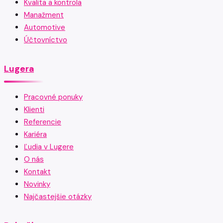
Kvalita a kontrola
Manažment
Automotive
Účtovníctvo
Lugera
Pracovné ponuky
Klienti
Referencie
Kariéra
Ľudia v Lugere
O nás
Kontakt
Novinky
Najčastejšie otázky