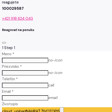
reagujete
100029587
+421 918 624 043
Reagovať na ponuku
1
Step 1
Meno *
no-icon
Priezvisko *
no-icon
Telefón *
call
Email *
email
Životopis
cloud_upload
NAHRAŤ ŽIVOTOPIS