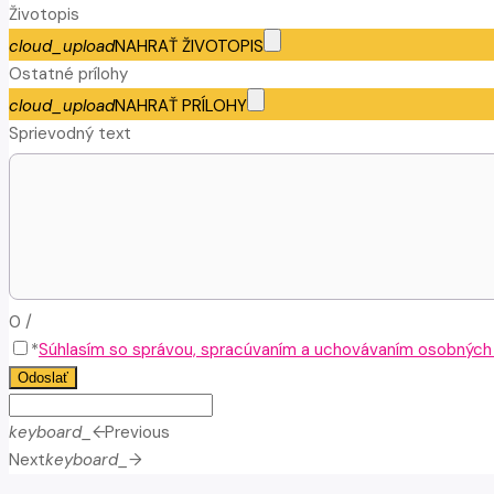
Životopis
cloud_upload
NAHRAŤ ŽIVOTOPIS
Ostatné prílohy
cloud_upload
NAHRAŤ PRÍLOHY
Sprievodný text
0
/
*
Súhlasím so správou, spracúvaním a uchovávaním osobných ú
Odoslať
keyboard_arrow_left
Previous
Next
keyboard_arrow_right