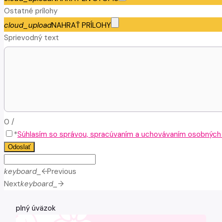
Ostatné prílohy
cloud_upload
NAHRAŤ PRÍLOHY
Sprievodný text
0
/
*
Súhlasím so správou, spracúvaním a uchovávaním osobných ú
Odoslať
keyboard_arrow_left
Previous
Next
keyboard_arrow_right
plný úväzok