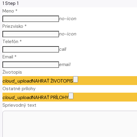
1
Step 1
Meno *
no-icon
Priezvisko *
no-icon
Telefón *
call
Email *
email
Životopis
cloud_upload
NAHRAŤ ŽIVOTOPIS
Ostatné prílohy
cloud_upload
NAHRAŤ PRÍLOHY
Sprievodný text