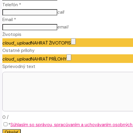
Telefón *
call
Email *
email
Životopis
cloud_upload
NAHRAŤ ŽIVOTOPIS
Ostatné prílohy
cloud_upload
NAHRAŤ PRÍLOHY
Sprievodný text
0
/
*
Súhlasím so správou, spracúvaním a uchovávaním osobných ú
Odoslať