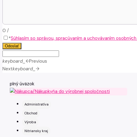
0
/
*
Súhlasím so správou, spracúvaním a uchovávaním osobných ú
Odoslať
keyboard_arrow_left
Previous
Next
keyboard_arrow_right
plný úväzok
Administratíva
Obchod
Výroba
Nitriansky kraj