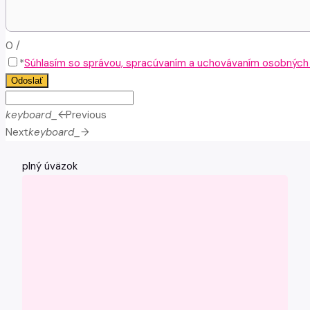
0
/
*
Súhlasím so správou, spracúvaním a uchovávaním osobných ú
Odoslať
keyboard_arrow_left
Previous
Next
keyboard_arrow_right
plný úväzok