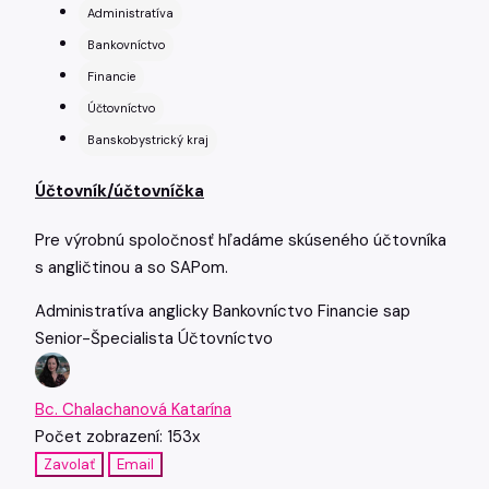
Administratíva
Bankovníctvo
Financie
Účtovníctvo
Banskobystrický kraj
Účtovník/účtovníčka
Pre výrobnú spoločnosť hľadáme skúseného účtovníka
s angličtinou a so SAPom.
Administratíva
anglicky
Bankovníctvo
Financie
sap
Senior-Špecialista
Účtovníctvo
Bc. Chalachanová Katarína
Počet zobrazení: 153x
Zavolať
Email