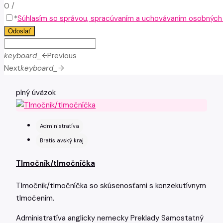
0
/
*
Súhlasím so správou, spracúvaním a uchovávaním osobných ú
Odoslať
keyboard_arrow_left
Previous
Next
keyboard_arrow_right
plný úväzok
Administratíva
Bratislavský kraj
Tlmočník/tlmočníčka
Tlmočník/tlmočníčka so skúsenosťami s konzekutívnym
tlmočením.
Administratíva
anglicky
nemecky
Preklady
Samostatný