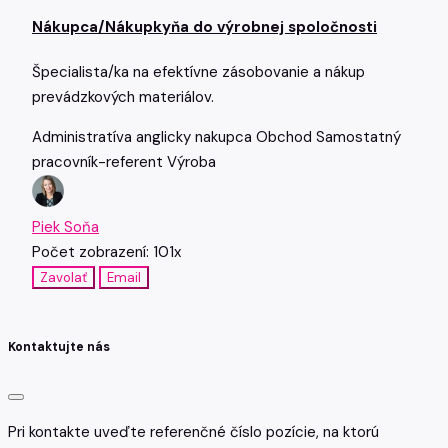
Nákupca/Nákupkyňa do výrobnej spoločnosti
Špecialista/ka na efektívne zásobovanie a nákup
prevádzkových materiálov.
Administratíva
anglicky
nakupca
Obchod
Samostatný
pracovník-referent
Výroba
Piek Soňa
Počet zobrazení: 101x
Zavolať
Email
Kontaktujte nás
Pri kontakte uveďte referenčné číslo pozície, na ktorú