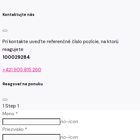
Kontaktujte nás
Pri kontakte uveďte referenčné číslo pozície, na ktorú
reagujete
100029284
+421 905 815 260
Reagovať na ponuku
1
Step 1
Meno *
no-icon
Priezvisko *
no-icon