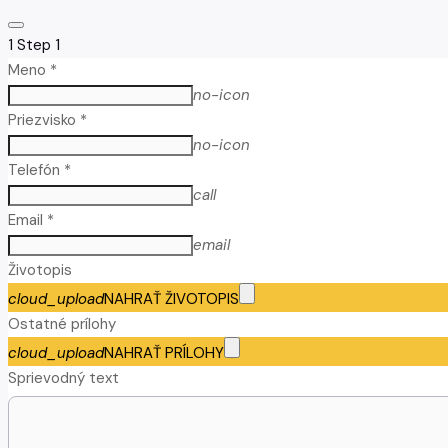
1
Step 1
Meno *
no-icon
Priezvisko *
no-icon
Telefón *
call
Email *
email
Životopis
cloud_upload
NAHRAŤ ŽIVOTOPIS
Ostatné prílohy
cloud_upload
NAHRAŤ PRÍLOHY
Sprievodný text