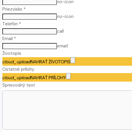
no-icon
Priezvisko *
no-icon
Telefón *
call
Email *
email
Životopis
cloud_upload
NAHRAŤ ŽIVOTOPIS
Ostatné prílohy
cloud_upload
NAHRAŤ PRÍLOHY
Sprievodný text