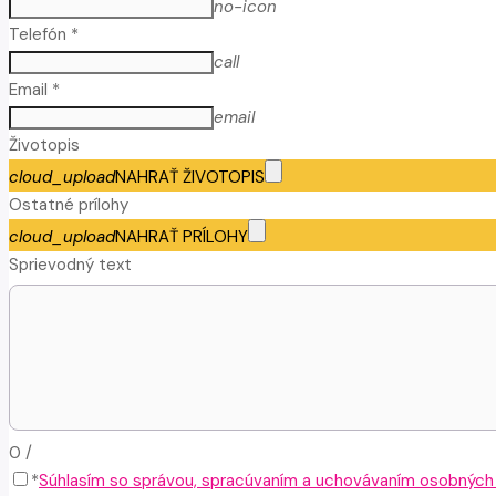
no-icon
Telefón *
call
Email *
email
Životopis
cloud_upload
NAHRAŤ ŽIVOTOPIS
Ostatné prílohy
cloud_upload
NAHRAŤ PRÍLOHY
Sprievodný text
0
/
*
Súhlasím so správou, spracúvaním a uchovávaním osobných ú