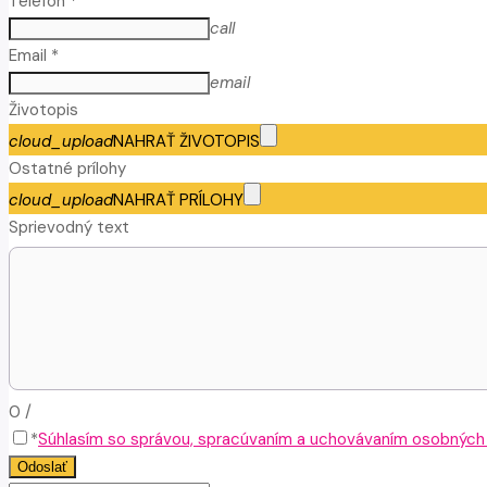
Telefón *
call
Email *
email
Životopis
cloud_upload
NAHRAŤ ŽIVOTOPIS
Ostatné prílohy
cloud_upload
NAHRAŤ PRÍLOHY
Sprievodný text
0
/
*
Súhlasím so správou, spracúvaním a uchovávaním osobných ú
Odoslať