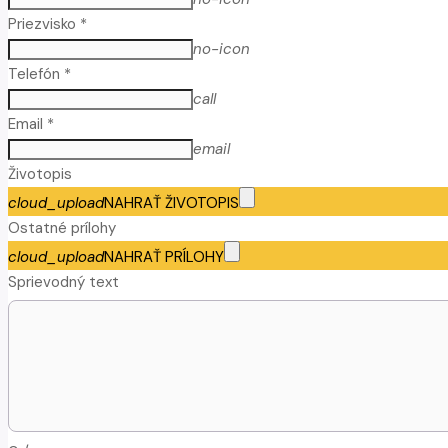
Priezvisko *
no-icon
Telefón *
call
Email *
email
Životopis
cloud_upload
NAHRAŤ ŽIVOTOPIS
Ostatné prílohy
cloud_upload
NAHRAŤ PRÍLOHY
Sprievodný text