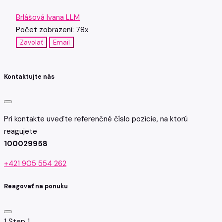
Brlášová Ivana LLM
Počet zobrazení: 78x
Zavolať
Email
Kontaktujte nás
Pri kontakte uveďte referenčné číslo pozície, na ktorú
reagujete
100029958
+421 905 554 262
Reagovať na ponuku
1
Step 1