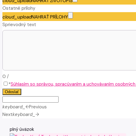
cloud_upload
NAHRAŤ ŽIVOTOPIS
Ostatné prílohy
cloud_upload
NAHRAŤ PRÍLOHY
Sprievodný text
0
/
*
Súhlasím so správou, spracúvaním a uchovávaním osobných ú
Odoslať
keyboard_arrow_left
Previous
Next
keyboard_arrow_right
plný úväzok