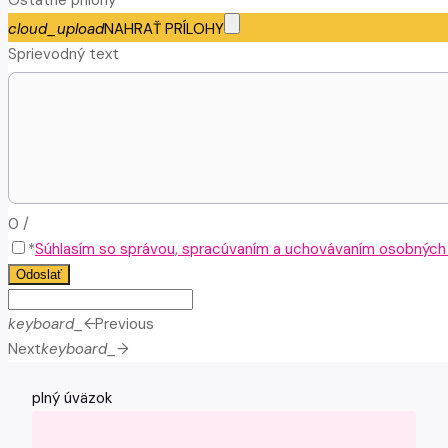
cloud_upload
NAHRAŤ PRÍLOHY
Sprievodný text
0
/
*
Súhlasím so správou, spracúvaním a uchovávaním osobných ú
Odoslať
keyboard_arrow_left
Previous
Next
keyboard_arrow_right
plný úväzok