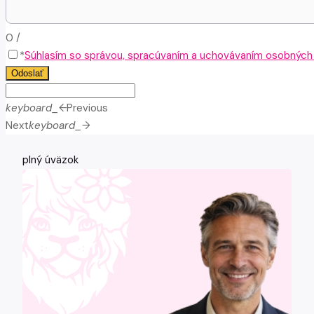
0
/
*
Súhlasím so správou, spracúvaním a uchovávaním osobných ú
Odoslať
keyboard_arrow_left
Previous
Next
keyboard_arrow_right
plný úväzok