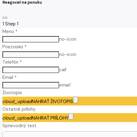
Reagovať na ponuku
1
Step 1
Meno *
no-icon
Priezvisko *
no-icon
Telefón *
call
Email *
email
Životopis
cloud_upload
NAHRAŤ ŽIVOTOPIS
Ostatné prílohy
cloud_upload
NAHRAŤ PRÍLOHY
Sprievodný text