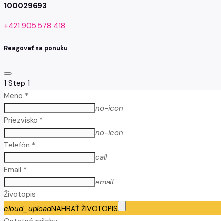
100029693
+421 905 578 418
Reagovať na ponuku
1
Step 1
Meno *
no-icon
Priezvisko *
no-icon
Telefón *
call
Email *
email
Životopis
cloud_upload
NAHRAŤ ŽIVOTOPIS
Ostatné prílohy