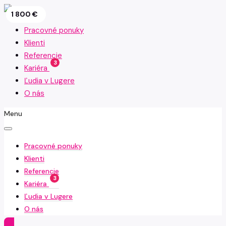
1 400 €
1 800 €
3 500 €
2 500 €
2 000 €
2 400 €
1 500 €
1 750 €
1 800 €
Pracovné ponuky
Klienti
Referencie
3
Kariéra
Ľudia v Lugere
O nás
Menu
Pracovné ponuky
Klienti
Referencie
3
Kariéra
Ľudia v Lugere
O nás