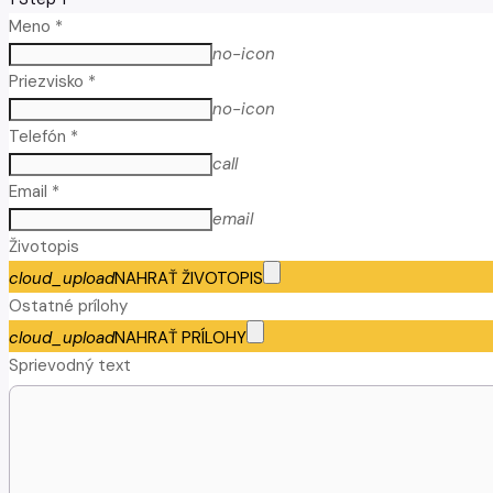
Meno *
no-icon
Priezvisko *
no-icon
Telefón *
call
Email *
email
Životopis
cloud_upload
NAHRAŤ ŽIVOTOPIS
Ostatné prílohy
cloud_upload
NAHRAŤ PRÍLOHY
Sprievodný text