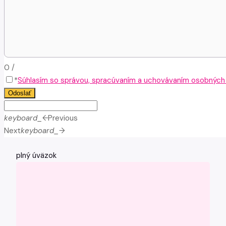
0
/
*
Súhlasím so správou, spracúvaním a uchovávaním osobných ú
Odoslať
keyboard_arrow_left
Previous
Next
keyboard_arrow_right
plný úväzok