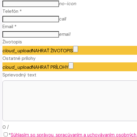
no-icon
Telefón *
call
Email *
email
Životopis
cloud_upload
NAHRAŤ ŽIVOTOPIS
Ostatné prílohy
cloud_upload
NAHRAŤ PRÍLOHY
Sprievodný text
0
/
*
Súhlasím so správou, spracúvaním a uchovávaním osobných ú