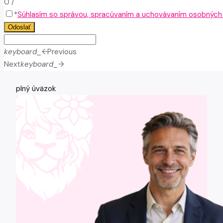
0
/
*
Súhlasím so správou, spracúvaním a uchovávaním osobných ú
Odoslať
keyboard_arrow_left
Previous
Next
keyboard_arrow_right
plný úväzok