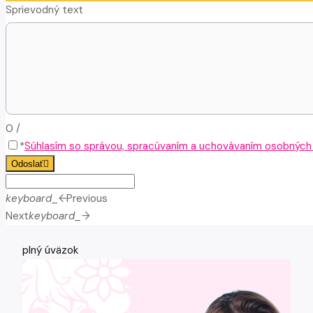
Sprievodný text
0
/
*
Súhlasím so správou, spracúvaním a uchovávaním osobných ú
Odoslať
keyboard_arrow_left
Previous
Next
keyboard_arrow_right
plný úväzok