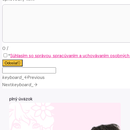
0
/
*
Súhlasím so správou, spracúvaním a uchovávaním osobných ú
Odoslať
keyboard_arrow_left
Previous
Next
keyboard_arrow_right
plný úväzok