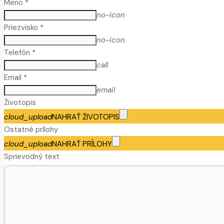
Meno *
no-icon
Priezvisko *
no-icon
Telefón *
call
Email *
email
Životopis
cloud_upload
NAHRAŤ ŽIVOTOPIS
Ostatné prílohy
cloud_upload
NAHRAŤ PRÍLOHY
Sprievodný text