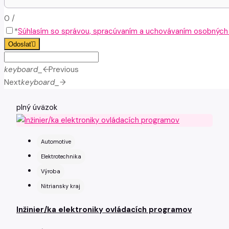
0
/
*
Súhlasím so správou, spracúvaním a uchovávaním osobných ú
Odoslať
keyboard_arrow_left
Previous
Next
keyboard_arrow_right
plný úväzok
Automotive
Elektrotechnika
Výroba
Nitriansky kraj
Inžinier/ka elektroniky ovládacích programov