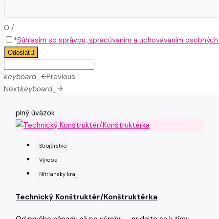
0
/
*
Súhlasím so správou, spracúvaním a uchovávaním osobných ú
Odoslať
keyboard_arrow_left
Previous
Next
keyboard_arrow_right
plný úväzok
Strojárstvo
Výroba
Nitriansky kraj
Technický Konštruktér/Konštruktérka
Od prvého nápadu až po výrobu – pridajte sa k tímu