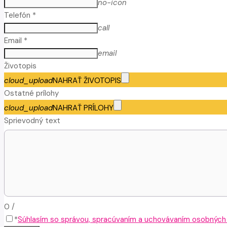
no-icon
Telefón *
call
Email *
email
Životopis
cloud_upload
NAHRAŤ ŽIVOTOPIS
Ostatné prílohy
cloud_upload
NAHRAŤ PRÍLOHY
Sprievodný text
0
/
*
Súhlasím so správou, spracúvaním a uchovávaním osobných ú