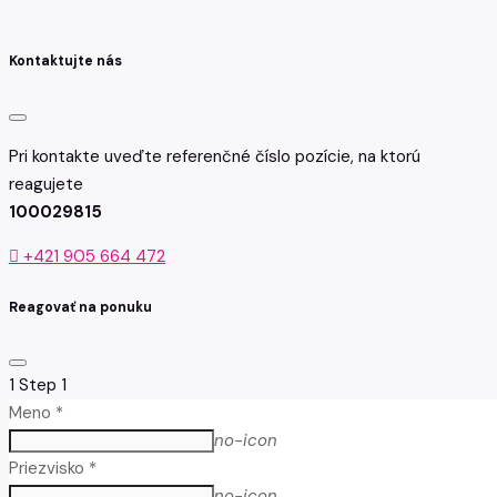
Kontaktujte nás
Pri kontakte uveďte referenčné číslo pozície, na ktorú
reagujete
100029815
+421 905 664 472
Reagovať na ponuku
1
Step 1
Meno *
no-icon
Priezvisko *
no-icon