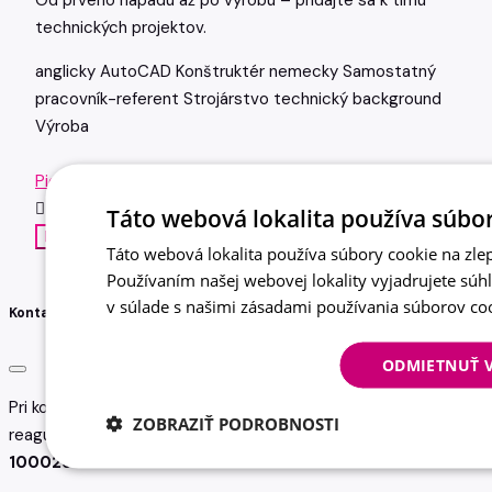
technických projektov.
anglicky
AutoCAD
Konštruktér
nemecky
Samostatný
pracovník-referent
Strojárstvo
technický background
Výroba
Piek Soňa
Počet zobrazení: 88x
Táto webová lokalita používa súbor
Zavolať
Email
Táto webová lokalita používa súbory cookie na zlep
Používaním našej webovej lokality vyjadrujete súh
v súlade s našimi zásadami používania súborov co
Kontaktujte nás
ODMIETNUŤ 
Pri kontakte uveďte referenčné číslo pozície, na ktorú
ZOBRAZIŤ PODROBNOSTI
reagujete
100029969