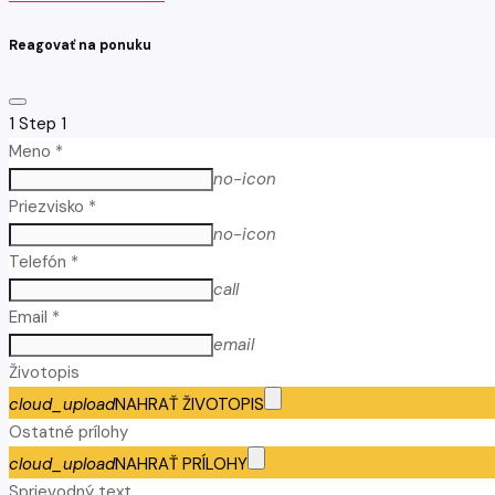
Reagovať na ponuku
1
Step 1
Meno *
no-icon
Priezvisko *
no-icon
Telefón *
call
Email *
email
Životopis
cloud_upload
NAHRAŤ ŽIVOTOPIS
Ostatné prílohy
cloud_upload
NAHRAŤ PRÍLOHY
Sprievodný text