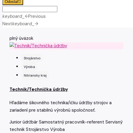
Odoslať
keyboard_arrow_left
Previous
Next
keyboard_arrow_right
plný úväzok
Strojárstvo
Výroba
Nitriansky kraj
Technik/Technička údržby
Hľadáme šikovného technika/ičku údržby strojov a
zariadení pre stabilnú výrobnú spoločnosť.
Junior údržbár
Samostatný pracovník-referent
Servisný
technik
Strojárstvo
Výroba