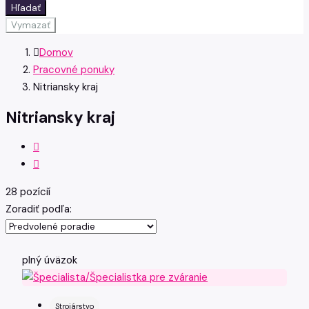
Hľadať
Vymazať
Domov
Pracovné ponuky
Nitriansky kraj
Nitriansky kraj
28 pozícií
Zoradiť podľa:
plný úväzok
Strojárstvo