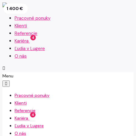
2 250 €
5 000 €
2 800 €
1 650 €
2 100 €
2 000 €
1 575 €
1 550 €
1 400 €
Pracovné ponuky
Klienti
Referencie
4
Kariéra
Ľudia v Lugere
O nás
Menu
Pracovné ponuky
Klienti
Referencie
4
Kariéra
Ľudia v Lugere
O nás