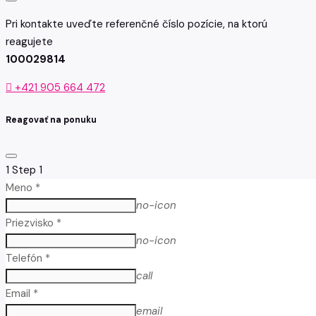
Pri kontakte uveďte referenčné číslo pozície, na ktorú
reagujete
100029814
+421 905 664 472
Reagovať na ponuku
1
Step 1
Meno *
no-icon
Priezvisko *
no-icon
Telefón *
call
Email *
email