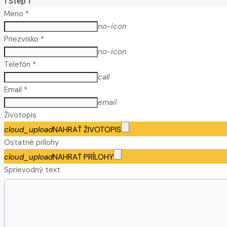
1
Step 1
Meno *
no-icon
Priezvisko *
no-icon
Telefón *
call
Email *
email
Životopis
cloud_upload
NAHRAŤ ŽIVOTOPIS
Ostatné prílohy
cloud_upload
NAHRAŤ PRÍLOHY
Sprievodný text