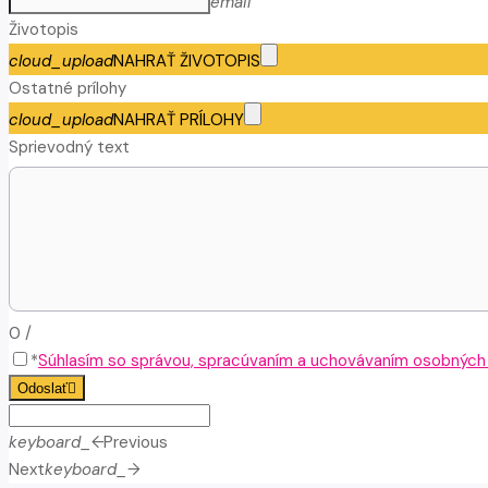
email
Životopis
cloud_upload
NAHRAŤ ŽIVOTOPIS
Ostatné prílohy
cloud_upload
NAHRAŤ PRÍLOHY
Sprievodný text
0
/
*
Súhlasím so správou, spracúvaním a uchovávaním osobných ú
Odoslať
keyboard_arrow_left
Previous
Next
keyboard_arrow_right