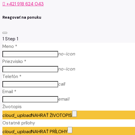
+421 918 624 043
Reagovať na ponuku
1
Step 1
Meno *
no-icon
Priezvisko *
no-icon
Telefón *
call
Email *
email
Životopis
cloud_upload
NAHRAŤ ŽIVOTOPIS
Ostatné prílohy
cloud_upload
NAHRAŤ PRÍLOHY