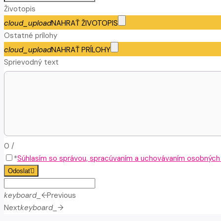
Životopis
cloud_upload
NAHRAŤ ŽIVOTOPIS
Ostatné prílohy
cloud_upload
NAHRAŤ PRÍLOHY
Sprievodný text
0
/
*
Súhlasím so správou, spracúvaním a uchovávaním osobných ú
Odoslať
keyboard_arrow_left
Previous
Next
keyboard_arrow_right