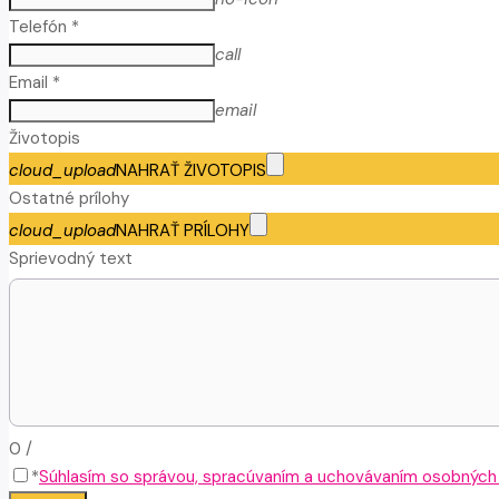
Telefón *
call
Email *
email
Životopis
cloud_upload
NAHRAŤ ŽIVOTOPIS
Ostatné prílohy
cloud_upload
NAHRAŤ PRÍLOHY
Sprievodný text
0
/
*
Súhlasím so správou, spracúvaním a uchovávaním osobných ú