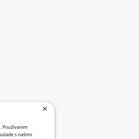
×
i. Používaním
súlade s našimi