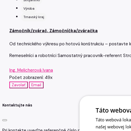
Strojárstvo
Výroba
Trnavský kraj
Zámočník/zvárač, Zámočníčka/zváračka
Od technického výkresu po hotovú konštrukciu – postavte k
Remeselníci a robotníci
Samostatný pracovník-referent
Str
Ing. Melicherová Ivana
Počet zobrazení: 49x
Zavolať
Email
Kontaktujte nás
Táto webová
Táto webová lokal
našej webovej lok
Pri kontakte uveďte referenčné číslo pozície, na ktorú reagujet