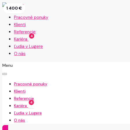
1 390 €
1 500 €
1 500 €
1 250 €
1 400 €
Pracovné ponuky
Klienti
Referencie
4
Kariéra
Ľudia v Lugere
O nás
Menu
Pracovné ponuky
Klienti
Referencie
4
Kariéra
Ľudia v Lugere
O nás