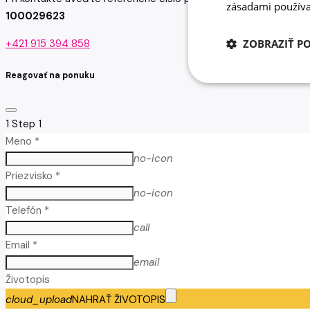
zásadami používa
100029623
+421 915 394 858
ZOBRAZIŤ P
Reagovať na ponuku
1
Step 1
Meno *
no-icon
Priezvisko *
no-icon
Telefón *
call
Email *
email
Životopis
cloud_upload
NAHRAŤ ŽIVOTOPIS