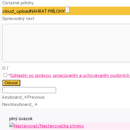
Ostatné prílohy
cloud_upload
NAHRAŤ PRÍLOHY
Sprievodný text
0
/
*
Súhlasím so správou, spracúvaním a uchovávaním osobných ú
Odoslať
keyboard_arrow_left
Previous
Next
keyboard_arrow_right
plný úväzok