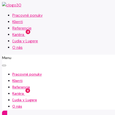
Pracovné ponuky
Klienti
Referencie
4
Kariéra
Ľudia v Lugere
O nás
Menu
Pracovné ponuky
Klienti
Referencie
4
Kariéra
Ľudia v Lugere
O nás