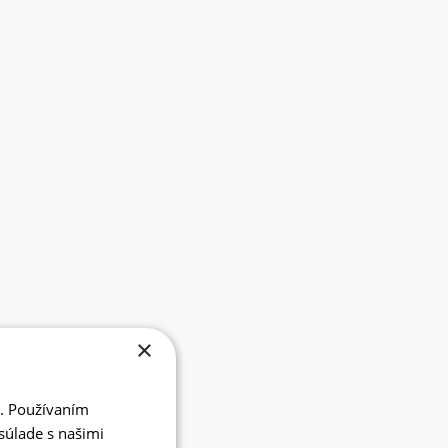
×
i. Používaním
súlade s našimi