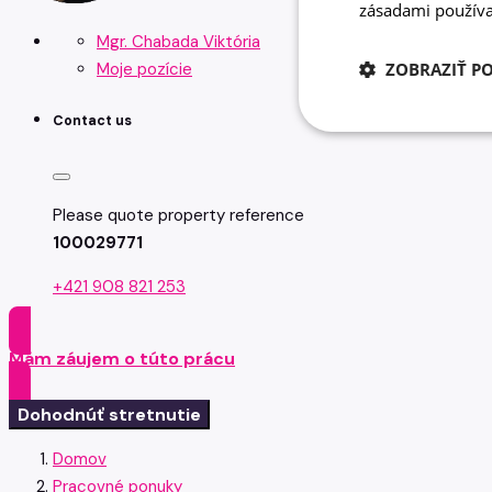
zásadami používa
Mgr. Chabada Viktória
ZOBRAZIŤ P
Moje pozície
Contact us
Please quote property reference
100029771
+421 908 821 253
Mám záujem o túto prácu
Dohodnúť stretnutie
Domov
Pracovné ponuky