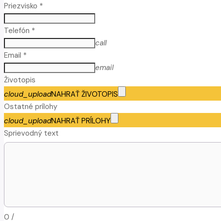
Priezvisko *
Telefón *
call
Email *
email
Životopis
cloud_upload
NAHRAŤ ŽIVOTOPIS
Ostatné prílohy
cloud_upload
NAHRAŤ PRÍLOHY
Sprievodný text
0
/