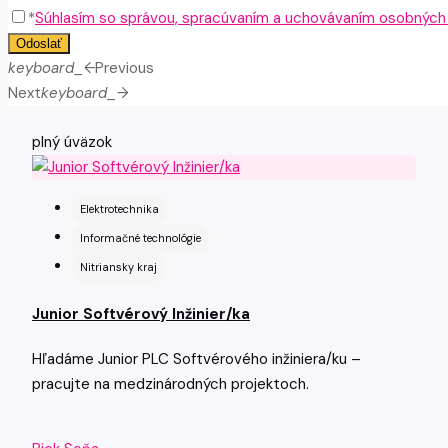
*
Súhlasím so správou, spracúvaním a uchovávaním osobných ú
Odoslať
keyboard_arrow_left
Previous
Next
keyboard_arrow_right
plný úväzok
Elektrotechnika
Informačné technológie
Nitriansky kraj
Junior Softvérový Inžinier/ka
Hľadáme Junior PLC Softvérového inžiniera/ku –
pracujte na medzinárodných projektoch.