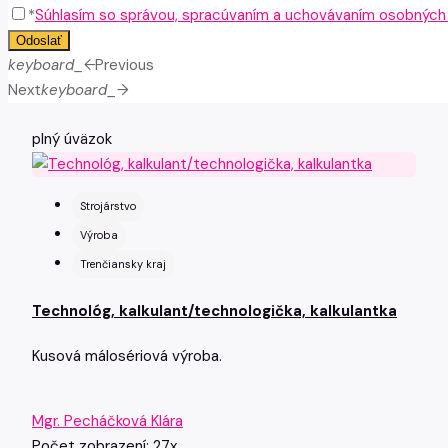
*
Súhlasím so správou, spracúvaním a uchovávaním osobných ú
Odoslať
keyboard_arrow_left
Previous
Next
keyboard_arrow_right
plný úväzok
Strojárstvo
Výroba
Trenčiansky kraj
Technológ, kalkulant/technologička, kalkulantka
Kusová málosériová výroba.
Mgr. Pecháčková Klára
Počet zobrazení: 27x