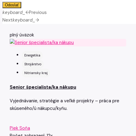
Odoslať
keyboard_arrow_left
Previous
Next
keyboard_arrow_right
plný úväzok
Energetika
Strojárstvo
Nitriansky kraj
Senior špecialista/ka nákupu
Vyjednávanie, stratégie a veľké projekty – práca pre
skúseného/ú nákupcu/kyňu.
Piek Soňa
Počet zobrazení: 12x