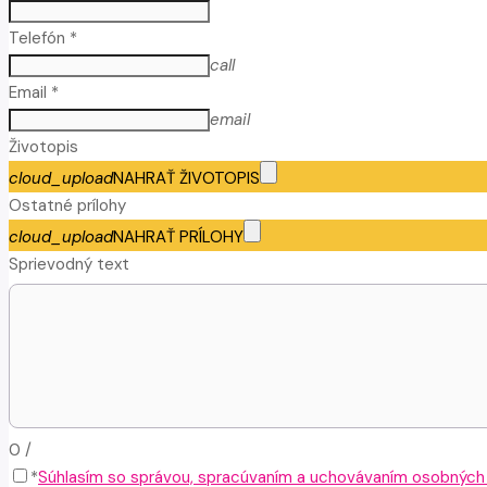
Telefón *
call
Email *
email
Životopis
cloud_upload
NAHRAŤ ŽIVOTOPIS
Ostatné prílohy
cloud_upload
NAHRAŤ PRÍLOHY
Sprievodný text
0
/
*
Súhlasím so správou, spracúvaním a uchovávaním osobných ú