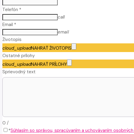
Telefón *
call
Email *
email
Životopis
cloud_upload
NAHRAŤ ŽIVOTOPIS
Ostatné prílohy
cloud_upload
NAHRAŤ PRÍLOHY
Sprievodný text
0
/
*
Súhlasím so správou, spracúvaním a uchovávaním osobných ú