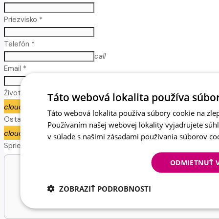
Priezvisko *
Telefón *
call
Email *
email
Životopis
Táto webová lokalita používa súbor
cloud_upload
NAHRAŤ ŽIVOTOPIS
Táto webová lokalita používa súbory cookie na zlep
Ostatné prílohy
Používaním našej webovej lokality vyjadrujete súh
cloud_upload
NAHRAŤ PRÍLOHY
v súlade s našimi zásadami používania súborov co
Sprievodný text
ODMIETNUŤ 
ZOBRAZIŤ PODROBNOSTI