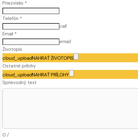
Priezvisko *
Telefón *
call
Email *
email
Životopis
cloud_upload
NAHRAŤ ŽIVOTOPIS
Ostatné prílohy
cloud_upload
NAHRAŤ PRÍLOHY
Sprievodný text
0
/