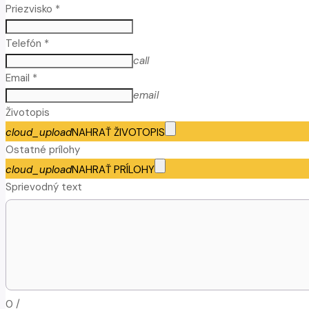
Priezvisko *
Telefón *
call
Email *
email
Životopis
cloud_upload
NAHRAŤ ŽIVOTOPIS
Ostatné prílohy
cloud_upload
NAHRAŤ PRÍLOHY
Sprievodný text
0
/