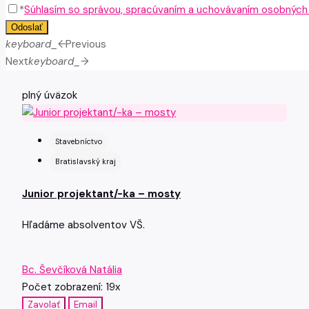
*
Súhlasím so správou, spracúvaním a uchovávaním osobných ú
Odoslať
keyboard_arrow_left
Previous
Next
keyboard_arrow_right
plný úväzok
Stavebníctvo
Bratislavský kraj
Junior projektant/-ka – mosty
Hľadáme absolventov VŠ.
Bc. Ševčíková Natália
Počet zobrazení: 19x
Zavolať
Email