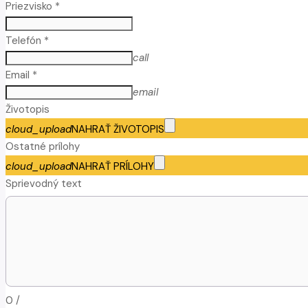
Priezvisko *
Telefón *
call
Email *
email
Životopis
cloud_upload
NAHRAŤ ŽIVOTOPIS
Ostatné prílohy
cloud_upload
NAHRAŤ PRÍLOHY
Sprievodný text
0
/