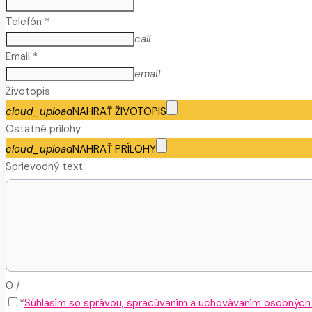
Telefón *
call
Email *
email
Životopis
cloud_upload
NAHRAŤ ŽIVOTOPIS
Ostatné prílohy
cloud_upload
NAHRAŤ PRÍLOHY
Sprievodný text
0
/
*
Súhlasím so správou, spracúvaním a uchovávaním osobných ú