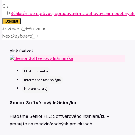
0
/
*
Súhlasím so správou, spracúvaním a uchovávaním osobných ú
Odoslať
keyboard_arrow_left
Previous
Next
keyboard_arrow_right
plný úväzok
Elektrotechnika
Informačné technológie
Nitriansky kraj
Senior Softvérový Inžinier/ka
Hľadáme Senior PLC Softvérového inžiniera/ku –
pracujte na medzinárodných projektoch.