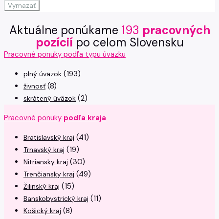
Vymazať
Aktuálne ponúkame
193
pracovných
pozícií
po celom Slovensku
Pracovné ponuky podľa typu úväzku
(193)
plný úväzok
(8)
živnosť
(2)
skrátený úväzok
Pracovné ponuky
podľa kraja
(41)
Bratislavský kraj
(19)
Trnavský kraj
(30)
Nitriansky kraj
(49)
Trenčiansky kraj
(15)
Žilinský kraj
(11)
Banskobystrický kraj
(8)
Košický kraj