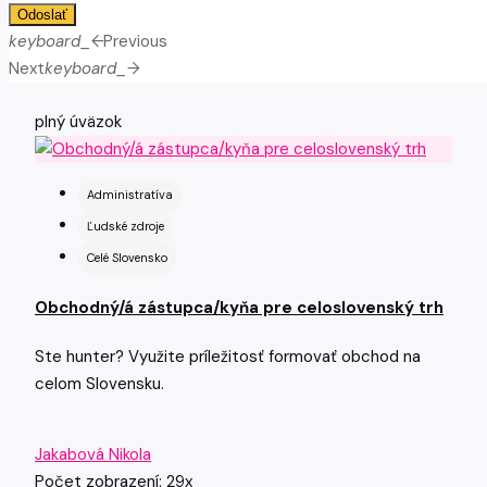
Odoslať
keyboard_arrow_left
Previous
Next
keyboard_arrow_right
plný úväzok
Administratíva
Ľudské zdroje
Celé Slovensko
Obchodný/á zástupca/kyňa pre celoslovenský trh
Ste hunter? Využite príležitosť formovať obchod na
celom Slovensku.
Jakabová Nikola
Počet zobrazení: 29x