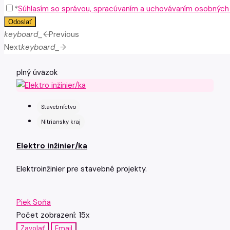
*
Súhlasím so správou, spracúvaním a uchovávaním osobných ú
Odoslať
keyboard_arrow_left
Previous
Next
keyboard_arrow_right
plný úväzok
Stavebníctvo
Nitriansky kraj
Elektro inžinier/ka
Elektroinžinier pre stavebné projekty.
Piek Soňa
Počet zobrazení: 15x
Zavolať
Email