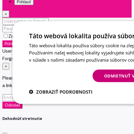
Prihlásiť
×
Táto webová lokalita používa súbor
Zapamätať si ma
Zabudnuté heslo?
Prihlásiť
Táto webová lokalita používa súbory cookie na zlep
User registration is disabled for demo purpose.
Používaním našej webovej lokality vyjadrujete súh
Forgot Password
v súlade s našimi zásadami používania súborov co
×
ODMIETNUŤ 
Please enter your username or email address. You will receive
a link to create a new password via email.
ZOBRAZIŤ PODROBNOSTI
Odoslať
Dohodnúť stretnutie