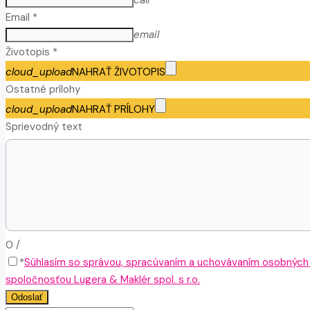
call
Email *
email
Životopis *
cloud_upload
NAHRAŤ ŽIVOTOPIS
Ostatné prílohy
cloud_upload
NAHRAŤ PRÍLOHY
Sprievodný text
0
/
*
Súhlasím so správou, spracúvaním a uchovávaním osobných
spoločnosťou Lugera & Maklér spol. s r.o.
Odoslať