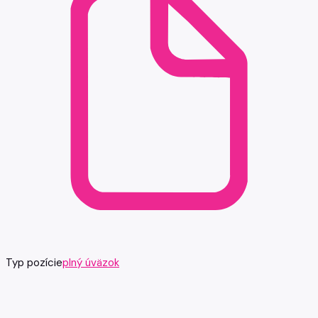
Typ pozície
plný úväzok