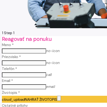
1
Step 1
Reagovať na ponuku
Meno *
no-icon
Priezvisko *
no-icon
Telefón *
call
Email *
email
Životopis *
cloud_upload
NAHRAŤ ŽIVOTOPIS
Ostatné prílohy