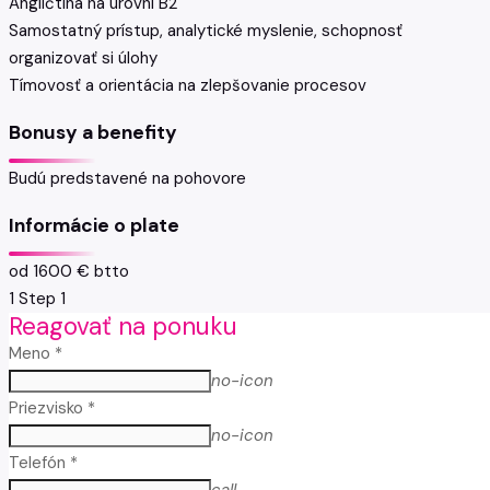
Angličtina na úrovni B2
Samostatný prístup, analytické myslenie, schopnosť
organizovať si úlohy
Tímovosť a orientácia na zlepšovanie procesov
Bonusy a benefity
Budú predstavené na pohovore
Informácie o plate
od 1600 € btto
1
Step 1
Reagovať na ponuku
Meno *
no-icon
Priezvisko *
no-icon
Telefón *