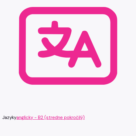
Jazyky
anglicky - B2 (stredne pokročilý)