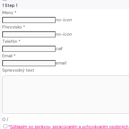
1
Step 1
Meno *
no-icon
Priezvisko *
no-icon
Telefón *
call
Email *
email
Sprievodný text
0
/
*
Súhlasím so správou, spracúvaním a uchovávaním osobných ú