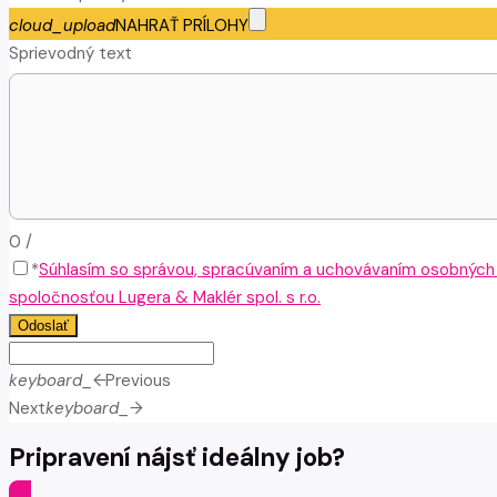
cloud_upload
NAHRAŤ PRÍLOHY
Sprievodný text
0
/
*
Súhlasím so správou, spracúvaním a uchovávaním osobných
spoločnosťou Lugera & Maklér spol. s r.o.
Odoslať
keyboard_arrow_left
Previous
Next
keyboard_arrow_right
Pripravení nájsť ideálny job?