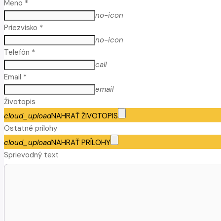
Meno *
no-icon
Priezvisko *
no-icon
Telefón *
call
Email *
email
Životopis
cloud_upload
NAHRAŤ ŽIVOTOPIS
Ostatné prílohy
cloud_upload
NAHRAŤ PRÍLOHY
Sprievodný text