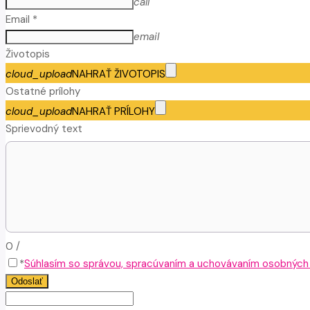
call
Email *
email
Životopis
cloud_upload
NAHRAŤ ŽIVOTOPIS
Ostatné prílohy
cloud_upload
NAHRAŤ PRÍLOHY
Sprievodný text
0
/
*
Súhlasím so správou, spracúvaním a uchovávaním osobných ú
Odoslať