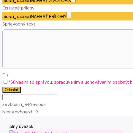
cloud_upload
NAHRAŤ ŽIVOTOPIS
Ostatné prílohy
cloud_upload
NAHRAŤ PRÍLOHY
Sprievodný text
0
/
*
Súhlasím so správou, spracúvaním a uchovávaním osobných ú
Odoslať
keyboard_arrow_left
Previous
Next
keyboard_arrow_right
plný úväzok