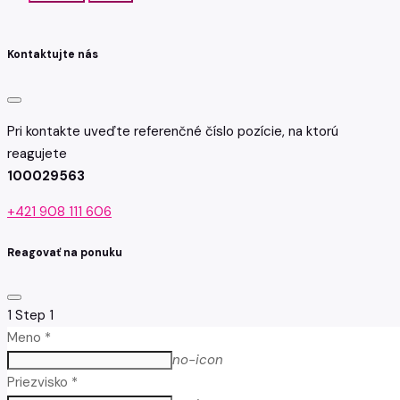
Kontaktujte nás
Pri kontakte uveďte referenčné číslo pozície, na ktorú
reagujete
100029563
+421 908 111 606
Reagovať na ponuku
1
Step 1
Meno *
no-icon
Priezvisko *