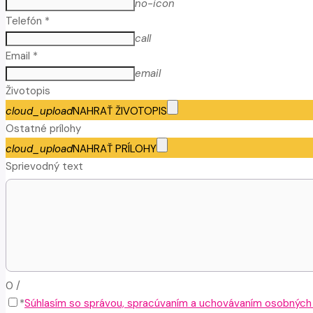
no-icon
Telefón *
call
Email *
email
Životopis
cloud_upload
NAHRAŤ ŽIVOTOPIS
Ostatné prílohy
cloud_upload
NAHRAŤ PRÍLOHY
Sprievodný text
0
/
*
Súhlasím so správou, spracúvaním a uchovávaním osobných ú