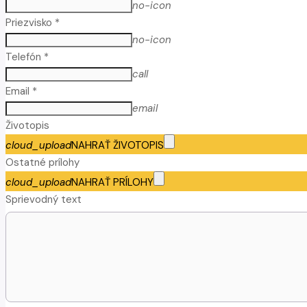
no-icon
Priezvisko *
no-icon
Telefón *
call
Email *
email
Životopis
cloud_upload
NAHRAŤ ŽIVOTOPIS
Ostatné prílohy
cloud_upload
NAHRAŤ PRÍLOHY
Sprievodný text