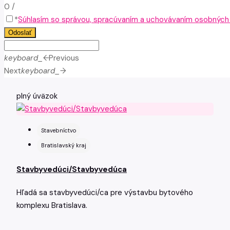
0
/
*
Súhlasím so správou, spracúvaním a uchovávaním osobných ú
Odoslať
keyboard_arrow_left
Previous
Next
keyboard_arrow_right
plný úväzok
Stavebníctvo
Bratislavský kraj
Stavbyvedúci/Stavbyvedúca
Hľadá sa stavbyvedúci/ca pre výstavbu bytového
komplexu Bratislava.