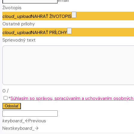
email
Životopis
cloud_upload
NAHRAŤ ŽIVOTOPIS
Ostatné prílohy
cloud_upload
NAHRAŤ PRÍLOHY
Sprievodný text
0
/
*
Súhlasím so správou, spracúvaním a uchovávaním osobných ú
Odoslať
keyboard_arrow_left
Previous
Next
keyboard_arrow_right