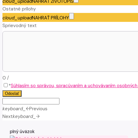
cloud_upload
NAHRAŤ ŽIVOTOPIS
Ostatné prílohy
cloud_upload
NAHRAŤ PRÍLOHY
Sprievodný text
0
/
*
Súhlasím so správou, spracúvaním a uchovávaním osobných ú
Odoslať
keyboard_arrow_left
Previous
Next
keyboard_arrow_right
plný úväzok