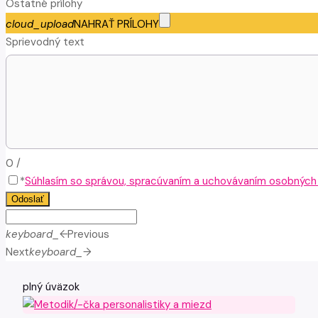
Ostatné prílohy
cloud_upload
NAHRAŤ PRÍLOHY
Sprievodný text
0
/
*
Súhlasím so správou, spracúvaním a uchovávaním osobných ú
Odoslať
keyboard_arrow_left
Previous
Next
keyboard_arrow_right
plný úväzok