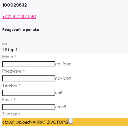
100029832
+421 917 137 590
Reagovať na ponuku
1
Step 1
Meno *
no-icon
Priezvisko *
no-icon
Telefón *
call
Email *
email
Životopis
cloud_upload
NAHRAŤ ŽIVOTOPIS