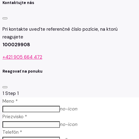
Kontaktujte nás
Pri kontakte uveďte referenčné číslo pozície, na ktorú
reagujete
100029908
+421 905 664 472
Reagovať na ponuku
1
Step 1
Meno *
no-icon
Priezvisko *
no-icon
Telefón *