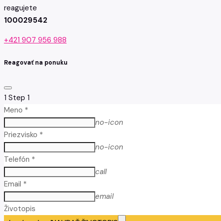
reagujete
100029542
+421 907 956 988
Reagovať na ponuku
1
Step 1
Meno *
no-icon
Priezvisko *
no-icon
Telefón *
call
Email *
email
Životopis