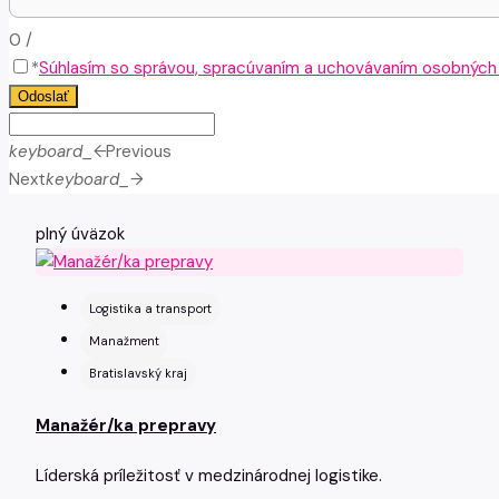
0
/
*
Súhlasím so správou, spracúvaním a uchovávaním osobných ú
Odoslať
keyboard_arrow_left
Previous
Next
keyboard_arrow_right
plný úväzok
Logistika a transport
Manažment
Bratislavský kraj
Manažér/ka prepravy
Líderská príležitosť v medzinárodnej logistike.