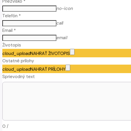
Priezvisko *
no-icon
Telefón *
call
Email *
email
Životopis
cloud_upload
NAHRAŤ ŽIVOTOPIS
Ostatné prílohy
cloud_upload
NAHRAŤ PRÍLOHY
Sprievodný text
0
/