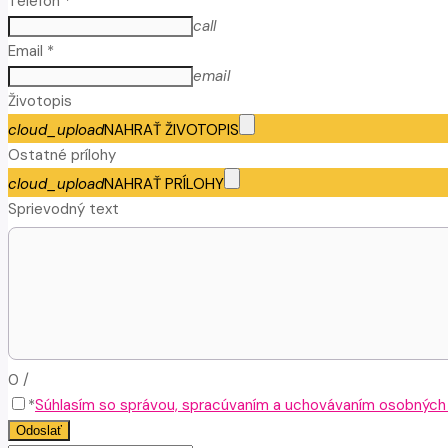
Telefón *
call
Email *
email
Životopis
cloud_upload
NAHRAŤ ŽIVOTOPIS
Ostatné prílohy
cloud_upload
NAHRAŤ PRÍLOHY
Sprievodný text
0
/
*
Súhlasím so správou, spracúvaním a uchovávaním osobných ú
Odoslať