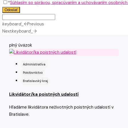
*
Súhlasím so správou, spracúvaním a uchovávaním osobných ú
Odoslať
keyboard_arrow_left
Previous
Next
keyboard_arrow_right
plný úväzok
Administratíva
Poisťovníctvo
Bratislavský kraj
Likvidátor/ka poistných udalostí
Hľadáme likvidátora neživotných poistných udalostí v
Bratislave.