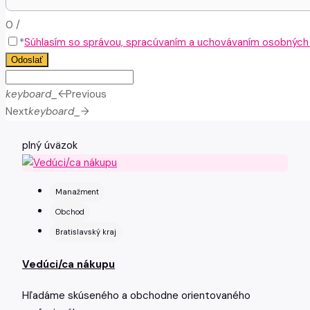
0
/
*
Súhlasím so správou, spracúvaním a uchovávaním osobných ú
Odoslať
keyboard_arrow_left
Previous
Next
keyboard_arrow_right
plný úväzok
Manažment
Obchod
Bratislavský kraj
Vedúci/ca nákupu
Hľadáme skúseného a obchodne orientovaného