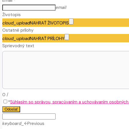
Email *
email
Životopis
cloud_upload
NAHRAŤ ŽIVOTOPIS
Ostatné prílohy
cloud_upload
NAHRAŤ PRÍLOHY
Sprievodný text
0
/
*
Súhlasím so správou, spracúvaním a uchovávaním osobných ú
Odoslať
keyboard_arrow_left
Previous