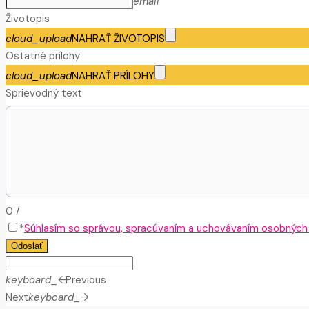
email
Životopis
cloud_upload
NAHRAŤ ŽIVOTOPIS
Ostatné prílohy
cloud_upload
NAHRAŤ PRÍLOHY
Sprievodný text
0
/
*
Súhlasím so správou, spracúvaním a uchovávaním osobných ú
Odoslať
keyboard_arrow_left
Previous
Next
keyboard_arrow_right