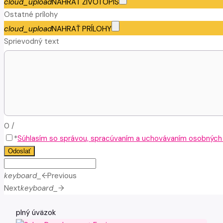
cloud_upload
NAHRAŤ ŽIVOTOPIS
Ostatné prílohy
cloud_upload
NAHRAŤ PRÍLOHY
Sprievodný text
0
/
*
Súhlasím so správou, spracúvaním a uchovávaním osobných ú
Odoslať
keyboard_arrow_left
Previous
Next
keyboard_arrow_right
plný úväzok