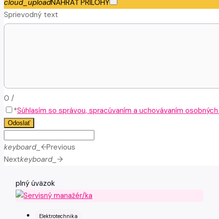
cloud_upload
NAHRAŤ PRÍLOHY
Sprievodný text
0
/
*
Súhlasím so správou, spracúvaním a uchovávaním osobných ú
Odoslať
keyboard_arrow_left
Previous
Next
keyboard_arrow_right
plný úväzok
Elektrotechnika