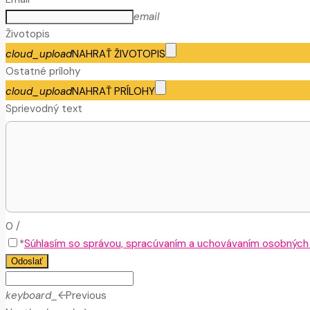
email
Životopis
cloud_upload
NAHRAŤ ŽIVOTOPIS
Ostatné prílohy
cloud_upload
NAHRAŤ PRÍLOHY
Sprievodný text
0
/
*
Súhlasím so správou, spracúvaním a uchovávaním osobných ú
Odoslať
keyboard_arrow_left
Previous