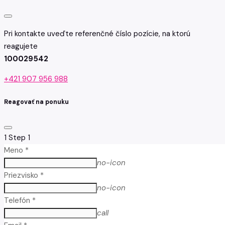
Pri kontakte uveďte referenčné číslo pozície, na ktorú
reagujete
100029542
+421 907 956 988
Reagovať na ponuku
1
Step 1
Meno *
no-icon
Priezvisko *
no-icon
Telefón *
call