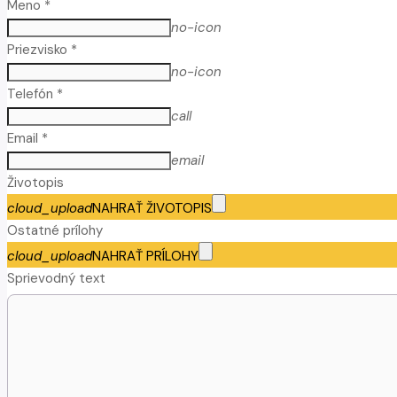
Meno *
no-icon
Priezvisko *
no-icon
Telefón *
call
Email *
email
Životopis
cloud_upload
NAHRAŤ ŽIVOTOPIS
Ostatné prílohy
cloud_upload
NAHRAŤ PRÍLOHY
Sprievodný text