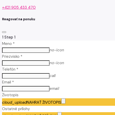
+421 905 433 470
Reagovať na ponuku
1
Step 1
Meno *
no-icon
Priezvisko *
no-icon
Telefón *
call
Email *
email
Životopis
cloud_upload
NAHRAŤ ŽIVOTOPIS
Ostatné prílohy