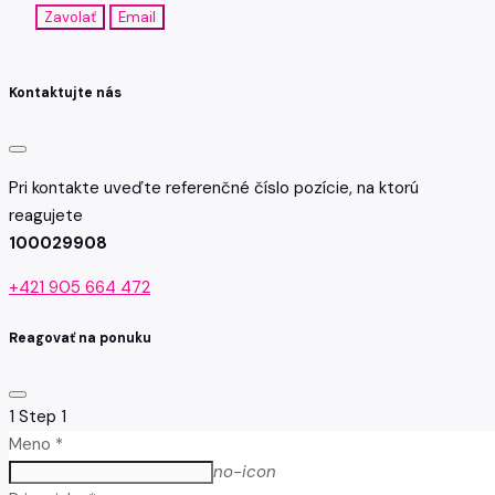
Zavolať
Email
Kontaktujte nás
Pri kontakte uveďte referenčné číslo pozície, na ktorú
reagujete
100029908
+421 905 664 472
Reagovať na ponuku
1
Step 1
Meno *
no-icon