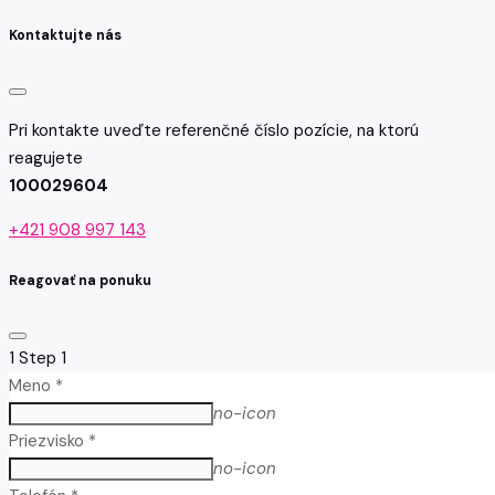
Kontaktujte nás
Pri kontakte uveďte referenčné číslo pozície, na ktorú
reagujete
100029604
+421 908 997 143
Reagovať na ponuku
1
Step 1
Meno *
no-icon
Priezvisko *
no-icon