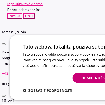
Mgr. Búzeková Andrea
Počet zobrazení: 9x
Zavolať
Email
Kontaktujte nás
Táto webová lokalita používa súbor
Pri kontakte uveďte referenčné číslo pozície, na ktorú
Táto webová lokalita používa súbory cookie na zlep
reagujete
Používaním našej webovej lokality vyjadrujete súh
100029563
v súlade s našimi zásadami používania súborov co
+421 908 111 606
ODMIETNUŤ 
Reagovať na ponuku
ZOBRAZIŤ PODROBNOSTI
1
Step 1