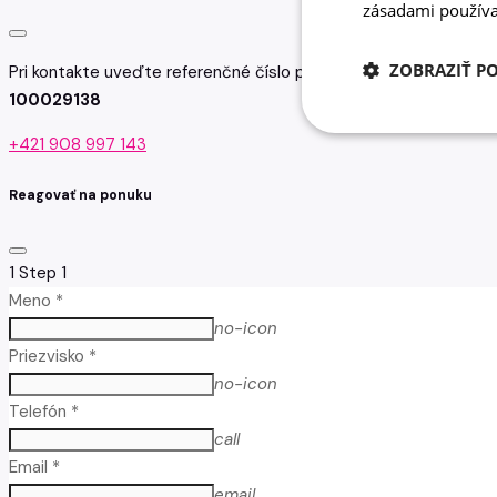
zásadami používa
ZOBRAZIŤ P
Pri kontakte uveďte referenčné číslo pozície, na ktorú reagujet
100029138
+421 908 997 143
Reagovať na ponuku
1
Step 1
Meno *
no-icon
Priezvisko *
no-icon
Telefón *
call
Email *
email