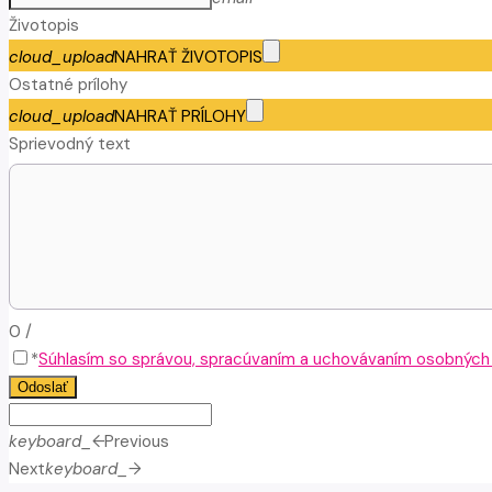
Životopis
cloud_upload
NAHRAŤ ŽIVOTOPIS
Ostatné prílohy
cloud_upload
NAHRAŤ PRÍLOHY
Sprievodný text
0
/
*
Súhlasím so správou, spracúvaním a uchovávaním osobných ú
Odoslať
keyboard_arrow_left
Previous
Next
keyboard_arrow_right