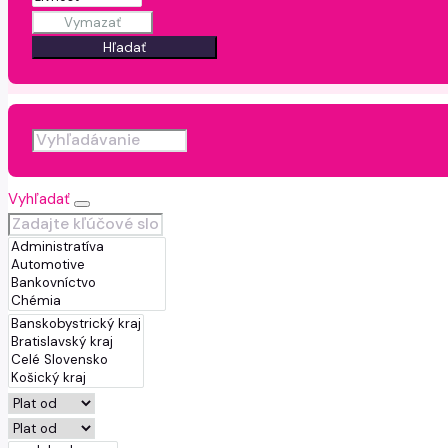
Vymazať
Hľadať
Vyhľadať