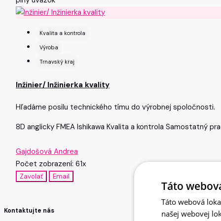
plný úväzok
Kvalita a kontrola
Výroba
Trnavský kraj
Inžinier/ Inžinierka kvality
Hľadáme posilu technického tímu do výrobnej spoločnosti.
8D
anglicky
FMEA
Ishikawa
Kvalita a kontrola
Samostatný pra
Gajdošová Andrea
Počet zobrazení: 61x
Zavolať
Email
Táto webová
Táto webová lokal
Kontaktujte nás
našej webovej lok