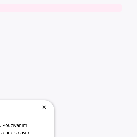
×
i. Používaním
súlade s našimi