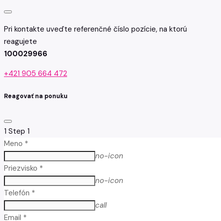
Pri kontakte uveďte referenčné číslo pozície, na ktorú
reagujete
100029966
+421 905 664 472
Reagovať na ponuku
1
Step 1
Meno *
no-icon
Priezvisko *
no-icon
Telefón *
call
Email *