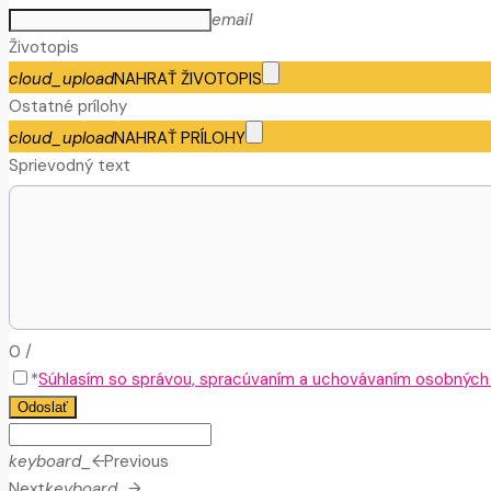
email
Životopis
cloud_upload
NAHRAŤ ŽIVOTOPIS
Ostatné prílohy
cloud_upload
NAHRAŤ PRÍLOHY
Sprievodný text
0
/
*
Súhlasím so správou, spracúvaním a uchovávaním osobných ú
Odoslať
keyboard_arrow_left
Previous
Next
keyboard_arrow_right