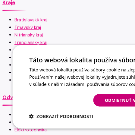
Kraje
Bratislavský kraj
Trnavský kraj
Nitriansky kraj
Trenčiansky kraj
Žilinský kraj
Banskobystrický kraj
Táto webová lokalita používa súbor
Košický kraj
Táto webová lokalita používa súbory cookie na zlep
Prešovský kraj
Používaním našej webovej lokality vyjadrujete súh
Celé Slovensko
v súlade s našimi zásadami používania súborov co
Odvetvia
ODMIETNUŤ 
Výroba
ZOBRAZIŤ PODROBNOSTI
Strojárstvo
Elektrotechnika