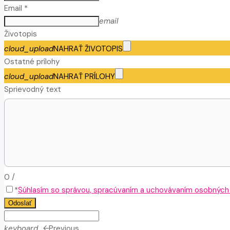
Email *
email
Životopis
cloud_upload
NAHRAŤ ŽIVOTOPIS
Ostatné prílohy
cloud_upload
NAHRAŤ PRÍLOHY
Sprievodný text
0
/
*
Súhlasím so správou, spracúvaním a uchovávaním osobných ú
Odoslať
keyboard_arrow_left
Previous