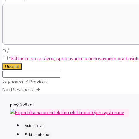
0
/
*
Súhlasím so správou, spracúvaním a uchovávaním osobných ú
Odoslať
keyboard_arrow_left
Previous
Next
keyboard_arrow_right
plný úväzok
Automotive
Elektrotechnika