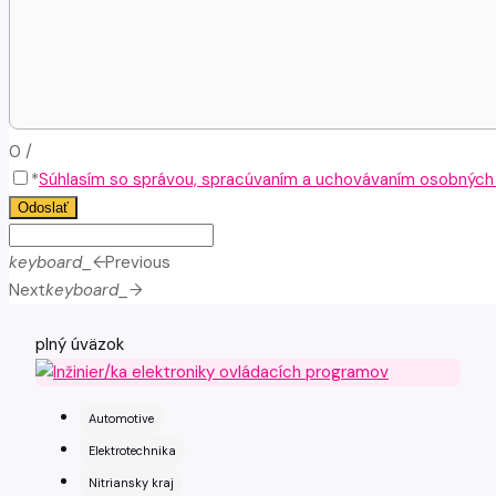
0
/
*
Súhlasím so správou, spracúvaním a uchovávaním osobných ú
Odoslať
keyboard_arrow_left
Previous
Next
keyboard_arrow_right
plný úväzok
Automotive
Elektrotechnika
Nitriansky kraj