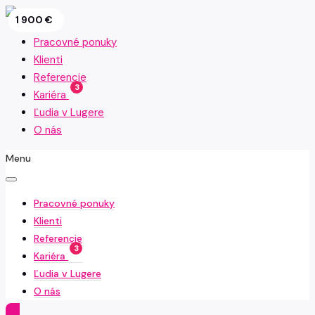
2 250 €
1 650 €
2 100 €
2 000 €
1 400 €
1 600 €
1 500 €
1 900 €
Pracovné ponuky
Klienti
Referencie
3
Kariéra
Ľudia v Lugere
O nás
Menu
Pracovné ponuky
Klienti
Referencie
3
Kariéra
Ľudia v Lugere
O nás