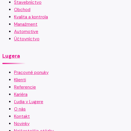
Stavebníctvo
Obchod
Kvalita a kontrola
Manažment
Automotive
Účtovníctvo
Lugera
Pracovné ponuky
Klienti
Referencie
Kariéra
Ľudia v Lugere
O nás
Kontakt
Novinky