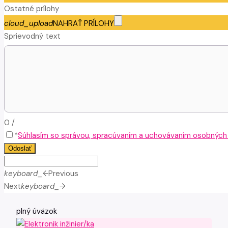
Ostatné prílohy
cloud_upload
NAHRAŤ PRÍLOHY
Sprievodný text
0
/
*
Súhlasím so správou, spracúvaním a uchovávaním osobných ú
Odoslať
keyboard_arrow_left
Previous
Next
keyboard_arrow_right
plný úväzok