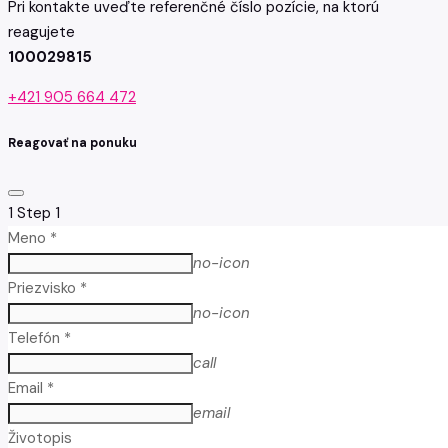
Pri kontakte uveďte referenčné číslo pozície, na ktorú
reagujete
100029815
+421 905 664 472
Reagovať na ponuku
1
Step 1
Meno *
no-icon
Priezvisko *
no-icon
Telefón *
call
Email *
email
Životopis