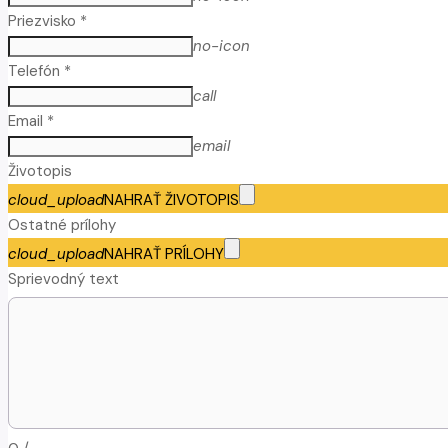
Priezvisko *
no-icon
Telefón *
call
Email *
email
Životopis
cloud_upload
NAHRAŤ ŽIVOTOPIS
Ostatné prílohy
cloud_upload
NAHRAŤ PRÍLOHY
Sprievodný text