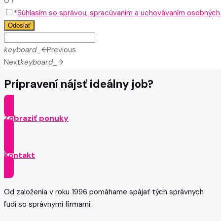
0
/
*
Súhlasím so správou, spracúvaním a uchovávaním osobných ú
Odoslať
keyboard_arrow_left
Previous
Next
keyboard_arrow_right
Pripravení nájsť ideálny job?
Zobraziť ponuky
Kontakt
Od založenia v roku 1996 pomáhame spájať tých správnych
ľudí so správnymi firmami.