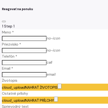
Reagovať na ponuku
1
Step 1
Meno *
no-icon
Priezvisko *
no-icon
Telefón *
call
Email *
email
Životopis
cloud_upload
NAHRAŤ ŽIVOTOPIS
Ostatné prílohy
cloud_upload
NAHRAŤ PRÍLOHY
Sprievodný text