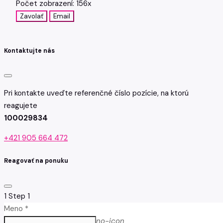
Počet zobrazení: 156x
Zavolať
Email
Kontaktujte nás
Pri kontakte uveďte referenčné číslo pozície, na ktorú
reagujete
100029834
+421 905 664 472
Reagovať na ponuku
1
Step 1
Meno *
no-icon