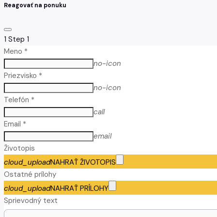
Reagovať na ponuku
1
Step 1
Meno *
no-icon
Priezvisko *
no-icon
Telefón *
call
Email *
email
Životopis
cloud_upload
NAHRAŤ ŽIVOTOPIS
Ostatné prílohy
cloud_upload
NAHRAŤ PRÍLOHY
Sprievodný text