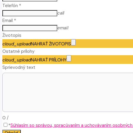
Telefón *
call
Email *
email
Životopis
cloud_upload
NAHRAŤ ŽIVOTOPIS
Ostatné prílohy
cloud_upload
NAHRAŤ PRÍLOHY
Sprievodný text
0
/
*
Súhlasím so správou, spracúvaním a uchovávaním osobných ú
Odoslať