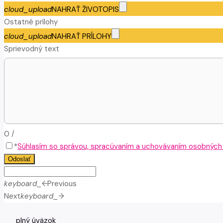
cloud_upload
NAHRAŤ ŽIVOTOPIS
Ostatné prílohy
cloud_upload
NAHRAŤ PRÍLOHY
Sprievodný text
0
/
*
Súhlasím so správou, spracúvaním a uchovávaním osobných ú
Odoslať
keyboard_arrow_left
Previous
Next
keyboard_arrow_right
plný úväzok