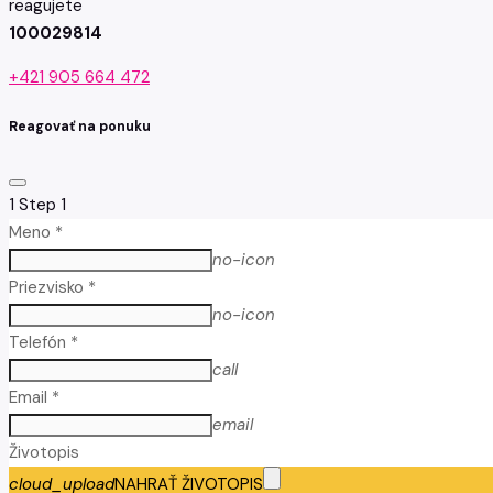
reagujete
100029814
+421 905 664 472
Reagovať na ponuku
1
Step 1
Meno *
no-icon
Priezvisko *
no-icon
Telefón *
call
Email *
email
Životopis
cloud_upload
NAHRAŤ ŽIVOTOPIS