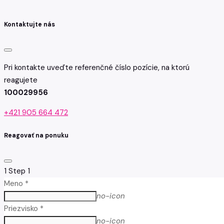
Kontaktujte nás
Pri kontakte uveďte referenčné číslo pozície, na ktorú
reagujete
100029956
+421 905 664 472
Reagovať na ponuku
1
Step 1
Meno *
no-icon
Priezvisko *
no-icon