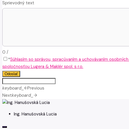
Sprievodný text
0
/
*
Súhlasím so správou, spracúvaním a uchovávaním osobných
spoločnosťou Lugera & Maklér spol. s r.o.
Odoslať
keyboard_arrow_left
Previous
Next
keyboard_arrow_right
Ing. Hanušovská Lucia