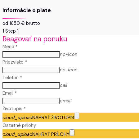
Informácie o plate
od 1650 € brutto
1
Step 1
Reagovať na ponuku
Meno *
no-icon
Priezvisko *
no-icon
Telefón *
call
Email *
email
Životopis *
cloud_upload
NAHRAŤ ŽIVOTOPIS
Ostatné prílohy
cloud_upload
NAHRAŤ PRÍLOHY