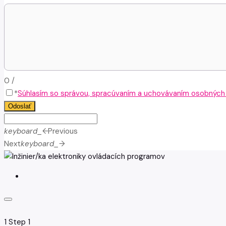
0
/
*
Súhlasím so správou, spracúvaním a uchovávaním osobných ú
Odoslať
keyboard_arrow_left
Previous
Next
keyboard_arrow_right
1
Step 1