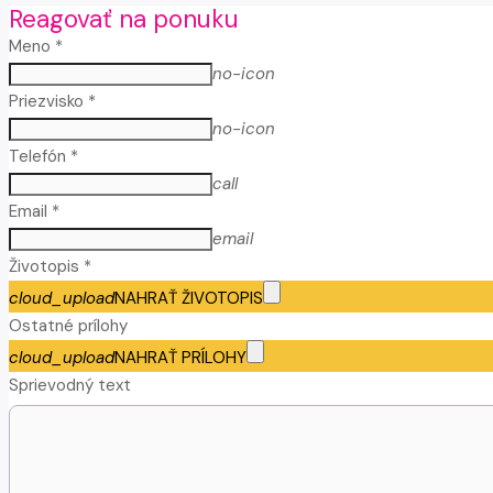
Reagovať na ponuku
Meno *
no-icon
Priezvisko *
no-icon
Telefón *
call
Email *
email
Životopis *
cloud_upload
NAHRAŤ ŽIVOTOPIS
Ostatné prílohy
cloud_upload
NAHRAŤ PRÍLOHY
Sprievodný text