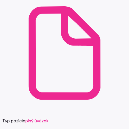
Typ pozície
plný úväzok