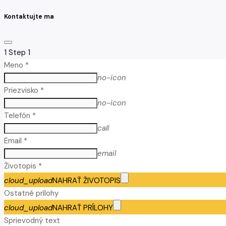
Kontaktujte ma
1
Step 1
Meno *
no-icon
Priezvisko *
no-icon
Telefón *
call
Email *
email
Životopis *
cloud_upload
NAHRAŤ ŽIVOTOPIS
Ostatné prílohy
cloud_upload
NAHRAŤ PRÍLOHY
Sprievodný text