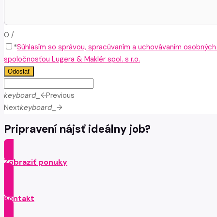
0
/
*
Súhlasím so správou, spracúvaním a uchovávaním osobných
spoločnosťou Lugera & Maklér spol. s r.o.
Odoslať
keyboard_arrow_left
Previous
Next
keyboard_arrow_right
Pripravení nájsť ideálny job?
Zobraziť ponuky
Kontakt