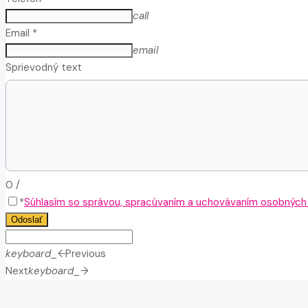
call
Email *
email
Sprievodný text
0
/
*
Súhlasím so správou, spracúvaním a uchovávaním osobných ú
Odoslať
keyboard_arrow_left
Previous
Next
keyboard_arrow_right