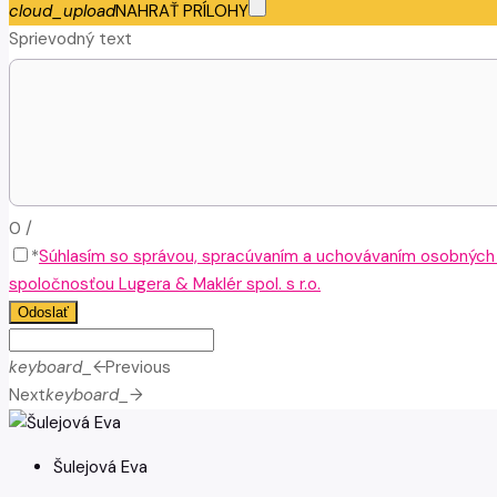
cloud_upload
NAHRAŤ PRÍLOHY
Sprievodný text
0
/
*
Súhlasím so správou, spracúvaním a uchovávaním osobných
spoločnosťou Lugera & Maklér spol. s r.o.
Odoslať
keyboard_arrow_left
Previous
Next
keyboard_arrow_right
Šulejová Eva