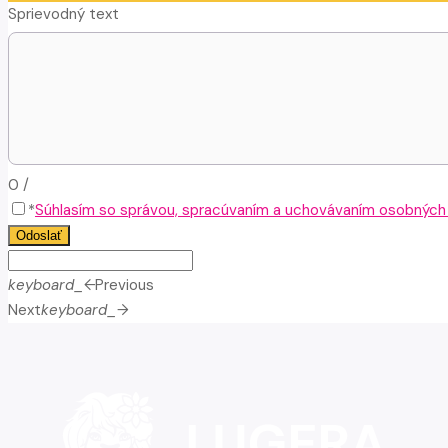
Sprievodný text
0
/
*
Súhlasím so správou, spracúvaním a uchovávaním osobných ú
Odoslať
keyboard_arrow_left
Previous
Next
keyboard_arrow_right