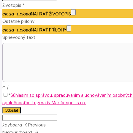
Životopis *
cloud_upload
NAHRAŤ ŽIVOTOPIS
Ostatné prílohy
cloud_upload
NAHRAŤ PRÍLOHY
Sprievodný text
0
/
*
Súhlasím so správou, spracúvaním a uchovávaním osobných
spoločnosťou Lugera & Maklér spol. s r.o.
Odoslať
keyboard_arrow_left
Previous
Next
keyboard_arrow_right