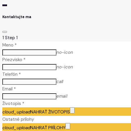
Kontaktujte ma
1
Step 1
Meno *
no-icon
Priezvisko *
no-icon
Telefón *
call
Email *
email
Životopis *
cloud_upload
NAHRAŤ ŽIVOTOPIS
Ostatné prílohy
cloud_upload
NAHRAŤ PRÍLOHY