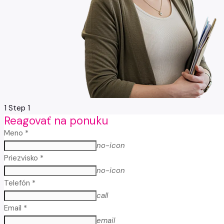
1
Step 1
Reagovať na ponuku
Meno *
no-icon
Priezvisko *
no-icon
Telefón *
call
Email *
email