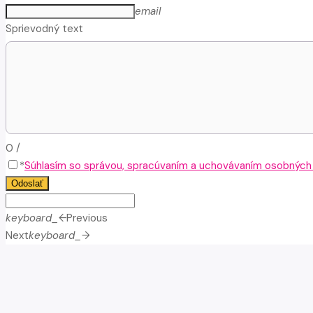
email
Sprievodný text
0
/
*
Súhlasím so správou, spracúvaním a uchovávaním osobných ú
Odoslať
keyboard_arrow_left
Previous
Next
keyboard_arrow_right