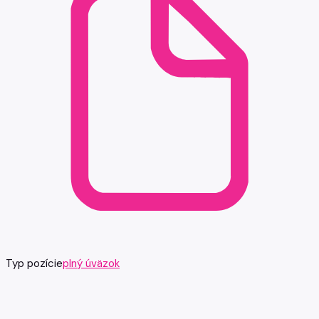
Typ pozície
plný úväzok