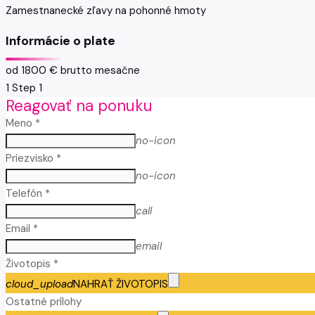
Zamestnanecké zľavy na pohonné hmoty
Informácie o plate
od 1800 € brutto mesačne
1
Step 1
Reagovať na ponuku
Meno *
no-icon
Priezvisko *
no-icon
Telefón *
call
Email *
email
Životopis *
cloud_upload
NAHRAŤ ŽIVOTOPIS
Ostatné prílohy