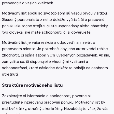
presvedčiť o vašich kvalitách.
Motivačný list spolu so životopisom sú vašou prvou vizitkou.
Skúsený personalista z neho dokáže vyčítať, či o pracovnú
ponuku skutočne stojíte, či ste usporiadaný alebo chaotický
typ človeka, aké máte schopnosti, či si dôverujete.
Motivačný list je vaša reakcia a odpoveď na inzerát o
pracovnom mieste. Je potrebné, aby jeho autor vedel reálne
zhodnotiť, či spĺňa aspoň 90% uvedených požiadaviek. Ak nie,
zamyslite sa, či disponujete vhodnými kvalitami a
schopnosťami, ktoré následne dokážete obhájiť na osobnom
stretnutí.
Štruktúra motivačného listu
Zozbierajte si informácie o spoločnosti, pozorne si
preštudujte inzerovanú pracovnú ponuku. Motivačný list by
mal byť krátky, stručný a konkrétny. Nezabúdajte však, že vás