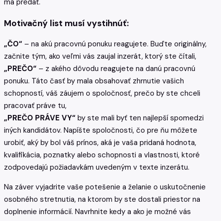
má predať.
Motivačný list musí vystihnúť:
„ČO“
– na akú pracovnú ponuku reagujete. Buďte originálny,
začnite tým, ako veľmi vás zaujal inzerát, ktorý ste čítali,
„PREČO“
– z akého dôvodu reagujete na danú pracovnú
ponuku. Táto časť by mala obsahovať zhrnutie vašich
schopností, váš záujem o spoločnosť, prečo by ste chceli
pracovať práve tu,
„PREČO PRÁVE VY“
by ste mali byť ten najlepší spomedzi
iných kandidátov. Napíšte spoločnosti, čo pre ňu môžete
urobiť, aký by bol váš prínos, aká je vaša pridaná hodnota,
kvalifikácia, poznatky alebo schopnosti a vlastnosti, ktoré
zodpovedajú požiadavkám uvedeným v texte inzerátu.
Na záver vyjadrite vaše potešenie a želanie o uskutočnenie
osobného stretnutia, na ktorom by ste dostali priestor na
doplnenie informácií. Navrhnite kedy a ako je možné vás