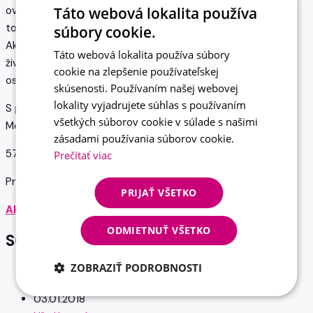
Táto webová lokalita používa
ovládam na komunikatívnej úrovni a veľmi rád by som sa v
tomto jazyku ďalej zdokonaľoval.
súbory cookie.
Ak Vás moja prax, ktorú uvádzam v priloženom profesijnom
Táto webová lokalita používa súbory
životopise zaujala, rád sa s Vami stretnem a prekonzultujem
cookie na zlepšenie používateľskej
osobne možnosti potenciálnej spolupráce.
skúsenosti. Používaním našej webovej
lokality vyjadrujete súhlas s používaním
S pozdravom,
všetkých súborov cookie v súlade s našimi
Meno Priezvisko
zásadami používania súborov cookie.
57
Prečítať viac
Predchádzajúci príspevok
PRIJAŤ VŠETKO
Ako napísať životopis
ODMIETNUŤ VŠETKO
Súvisiace články
ZOBRAZIŤ PODROBNOSTI
03.01.2018