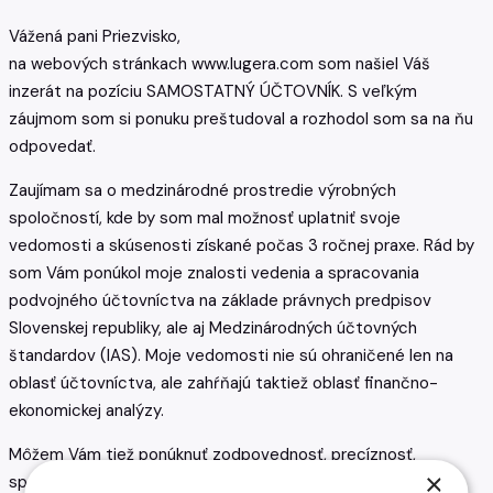
Vážená pani Priezvisko,
na webových stránkach www.lugera.com som našiel Váš
inzerát na pozíciu SAMOSTATNÝ ÚČTOVNÍK. S veľkým
záujmom som si ponuku preštudoval a rozhodol som sa na ňu
odpovedať.
Zaujímam sa o medzinárodné prostredie výrobných
spoločností, kde by som mal možnosť uplatniť svoje
vedomosti a skúsenosti získané počas 3 ročnej praxe. Rád by
som Vám ponúkol moje znalosti vedenia a spracovania
podvojného účtovníctva na základe právnych predpisov
Slovenskej republiky, ale aj Medzinárodných účtovných
štandardov (IAS). Moje vedomosti nie sú ohraničené len na
oblasť účtovníctva, ale zahŕňajú taktiež oblasť finančno-
ekonomickej analýzy.
Môžem Vám tiež ponúknuť zodpovednosť, precíznosť,
×
spoľahlivosť a samostatnosť v rozhodovaní. Anglický jazyk