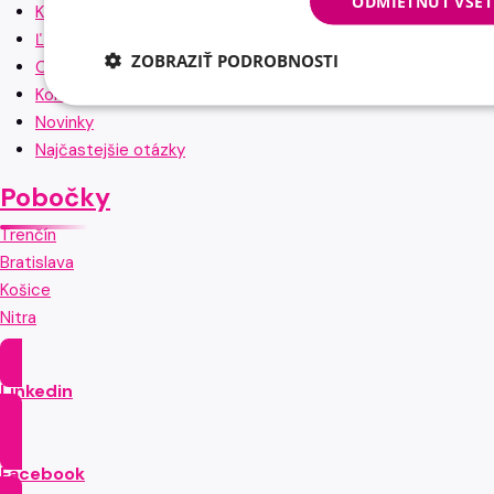
ODMIETNUŤ VŠE
Kariéra
Ľudia v Lugere
ZOBRAZIŤ PODROBNOSTI
O nás
Kontakt
Novinky
Najčastejšie otázky
Pobočky
Trenčín
Bratislava
Košice
Nitra
Linkedin
Facebook