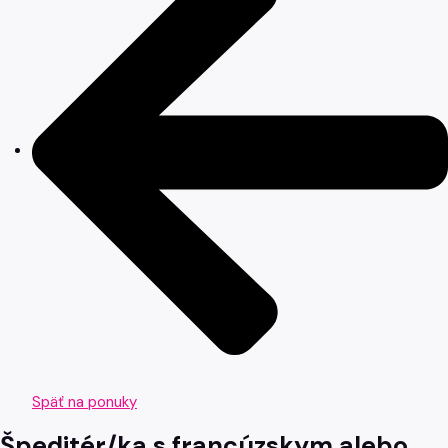
Späť na ponuky
Špeditér/ka s francúzskym alebo