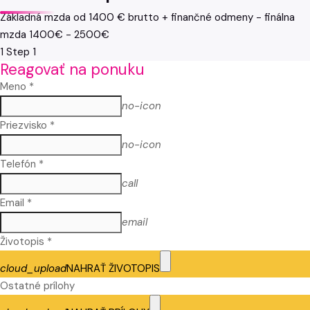
Základná mzda od 1400 € brutto + finančné odmeny - finálna
mzda 1400€ - 2500€
1
Step 1
Reagovať na ponuku
Meno *
no-icon
Priezvisko *
no-icon
Telefón *
call
Email *
email
Životopis *
cloud_upload
NAHRAŤ ŽIVOTOPIS
Ostatné prílohy