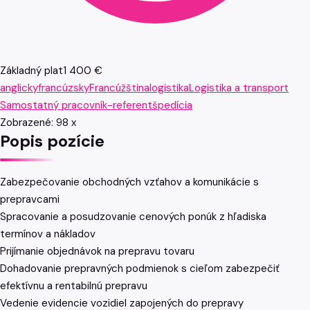
Základný plat
1 400 €
anglicky
francúzsky
Francúžština
logistika
Logistika a transport
Samostatný pracovník-referent
špedícia
Zobrazené:
98
x
Popis pozície
Zabezpečovanie obchodných vzťahov a komunikácie s
prepravcami
Spracovanie a posudzovanie cenových ponúk z hľadiska
termínov a nákladov
Prijímanie objednávok na prepravu tovaru
Dohadovanie prepravných podmienok s cieľom zabezpečiť
efektívnu a rentabilnú prepravu
Vedenie evidencie vozidiel zapojených do prepravy