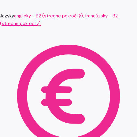
Jazyky
anglicky - B2 (stredne pokročilý)
,
francúzsky - B2
(stredne pokročilý)