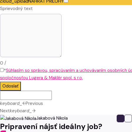
cloud_upload
NAHRAŤ PRÍLOHY
Sprievodný text
0
/
*
Súhlasím so správou, spracúvaním a uchovávaním osobných ú
spoločnosťou Lugera & Maklér spol. s r.o.
Odoslať
keyboard_arrow_left
Previous
Next
keyboard_arrow_right
Jakabová Nikola
Pripravení nájsť ideálny job?