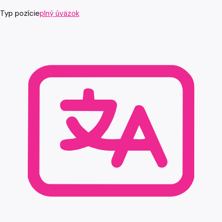
Typ pozície
plný úväzok