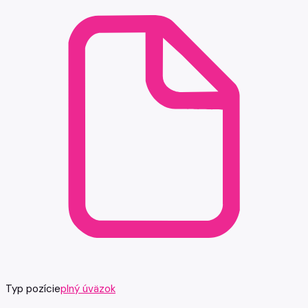
Typ pozície
plný úväzok