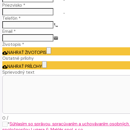
Priezvisko *
no-icon
Telefón *
call
Email *
email
Životopis *
NAHRAŤ ŽIVOTOPIS
cloud_upload
Ostatné prílohy
NAHRAŤ PRÍLOHY
cloud_upload
Sprievodný text
0
/
*
Súhlasím so správou, spracúvaním a uchovávaním osobných
spoločnosťou Lugera & Maklér spol. s r.o.