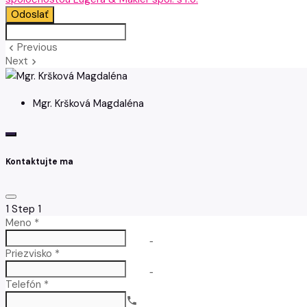
Odoslať
Previous
keyboard_arrow_left
Next
keyboard_arrow_right
Mgr. Kršková Magdaléna
Kontaktujte ma
1
Step 1
Meno *
no-icon
Priezvisko *
no-icon
Telefón *
call