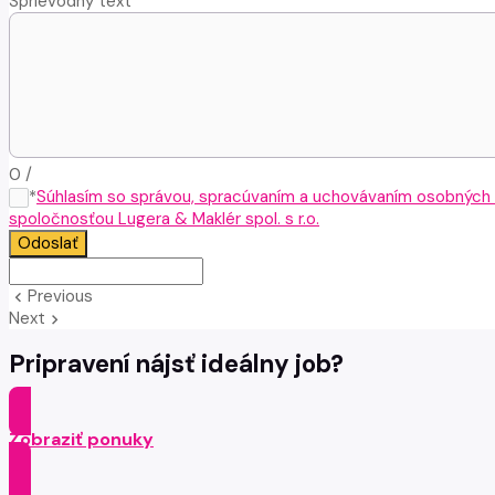
Sprievodný text
0
/
*
Súhlasím so správou, spracúvaním a uchovávaním osobných
spoločnosťou Lugera & Maklér spol. s r.o.
Odoslať
Previous
keyboard_arrow_left
Next
keyboard_arrow_right
Pripravení nájsť ideálny job?
Zobraziť ponuky