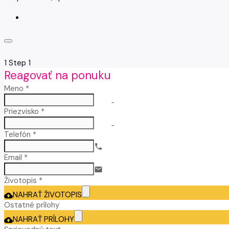
1
Step 1
Reagovať na ponuku
Meno *
no-icon
Priezvisko *
no-icon
Telefón *
call
Email *
email
Životopis *
NAHRAŤ ŽIVOTOPIS
cloud_upload
Ostatné prílohy
NAHRAŤ PRÍLOHY
cloud_upload