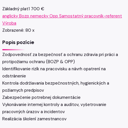
Základný plat
1 700 €
anglicky
Bozp
nemecky
Opp
Samostatný pracovník-referent
Výroba
Zobrazené:
80
x
Popis pozície
Zodpovednosť za bezpečnosť a ochranu zdravia pri práci a
protipožiarnu ochranu (BOZP & OPP)
Identifikovanie rizík na pracovisku a návrh opatrení na
odstránenie
Kontrola dodržiavania bezpečnostných, hygienických a
požiarnych predpisov
Zabezpečenie potrebnej dokumentácie
Vykonávanie internej kontroly a auditov, vyšetrovanie
pracovných úrazov a incidentov
Realizácia školení zamestnancov