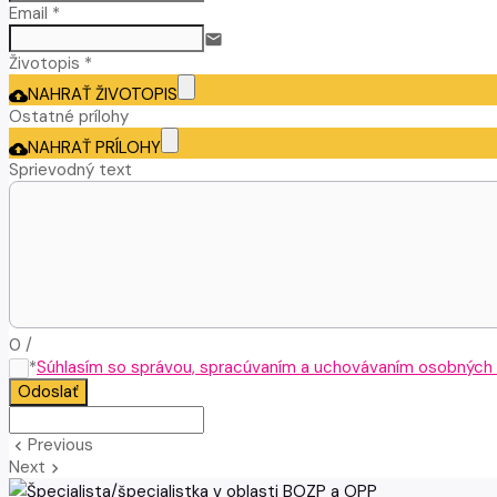
Email *
email
Životopis *
NAHRAŤ ŽIVOTOPIS
cloud_upload
Ostatné prílohy
NAHRAŤ PRÍLOHY
cloud_upload
Sprievodný text
0
/
*
Súhlasím so správou, spracúvaním a uchovávaním osobných ú
Odoslať
Previous
keyboard_arrow_left
Next
keyboard_arrow_right