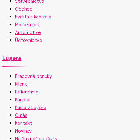
Stavebníctvo
Obchod
Kvalita a kontrola
Manažment
Automotive
Účtovníctvo
Lugera
Pracovné ponuky
Klienti
Referencie
Kariéra
Ľudia v Lugere
O nás
Kontakt
Novinky
Najčastejšie otázky