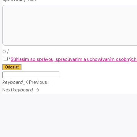
0
/
*
Súhlasím so správou, spracúvaním a uchovávaním osobných ú
Odoslať
keyboard_arrow_left
Previous
Next
keyboard_arrow_right