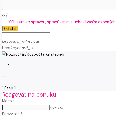
0
/
*
Súhlasím so správou, spracúvaním a uchovávaním osobných ú
Odoslať
keyboard_arrow_left
Previous
Next
keyboard_arrow_right
1
Step 1
Reagovať na ponuku
Meno *
no-icon
Priezvisko *