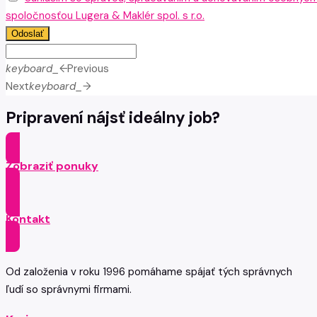
spoločnosťou Lugera & Maklér spol. s r.o.
Odoslať
keyboard_arrow_left
Previous
Next
keyboard_arrow_right
Pripravení nájsť ideálny job?
Zobraziť ponuky
Kontakt
Od založenia v roku 1996 pomáhame spájať tých správnych
ľudí so správnymi firmami.