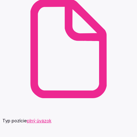
Typ pozície
plný úväzok