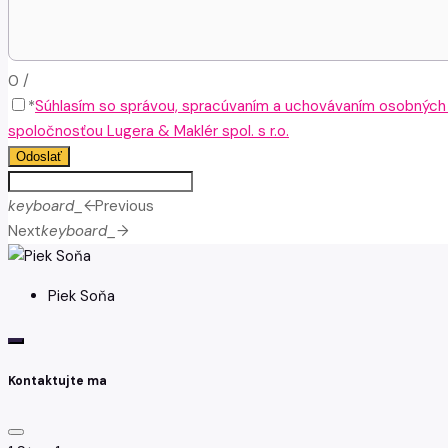
0
/
*
Súhlasím so správou, spracúvaním a uchovávaním osobných
spoločnosťou Lugera & Maklér spol. s r.o.
Odoslať
keyboard_arrow_left
Previous
Next
keyboard_arrow_right
Piek Soňa
Kontaktujte ma