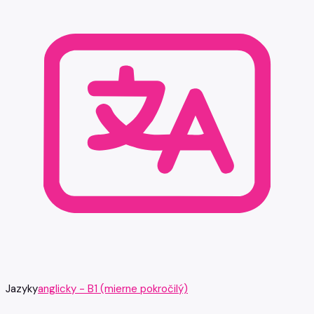
Jazyky
anglicky - B1 (mierne pokročilý)