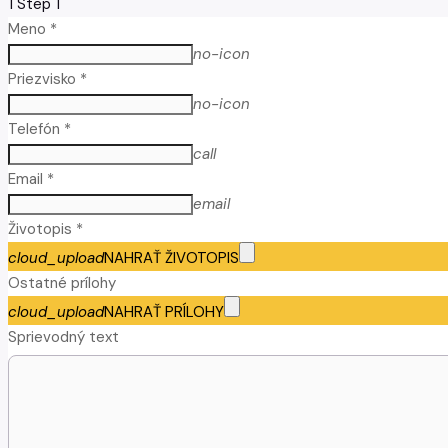
1
Step 1
Meno *
no-icon
Priezvisko *
no-icon
Telefón *
call
Email *
email
Životopis *
cloud_upload
NAHRAŤ ŽIVOTOPIS
Ostatné prílohy
cloud_upload
NAHRAŤ PRÍLOHY
Sprievodný text