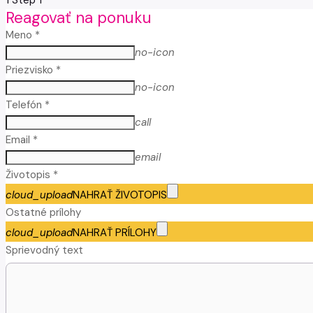
1
Step 1
Reagovať na ponuku
Meno *
no-icon
Priezvisko *
no-icon
Telefón *
call
Email *
email
Životopis *
cloud_upload
NAHRAŤ ŽIVOTOPIS
Ostatné prílohy
cloud_upload
NAHRAŤ PRÍLOHY
Sprievodný text