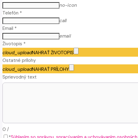
no-icon
Telefón *
call
Email *
email
Životopis *
cloud_upload
NAHRAŤ ŽIVOTOPIS
Ostatné prílohy
cloud_upload
NAHRAŤ PRÍLOHY
Sprievodný text
0
/
*
Súhlasím so správou, spracúvaním a uchovávaním osobných