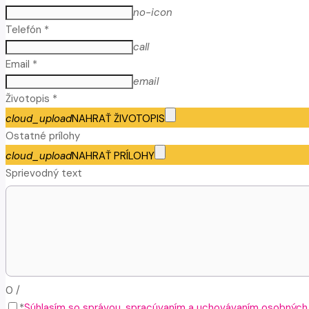
no-icon
Telefón *
call
Email *
email
Životopis *
cloud_upload
NAHRAŤ ŽIVOTOPIS
Ostatné prílohy
cloud_upload
NAHRAŤ PRÍLOHY
Sprievodný text
0
/
*
Súhlasím so správou, spracúvaním a uchovávaním osobných