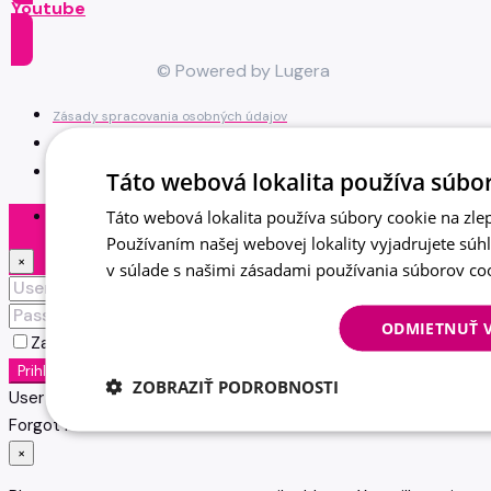
Youtube
© Powered by Lugera
Zásady spracovania osobných údajov
Zásady používania web stránky
Mapa stránky
Táto webová lokalita používa súbor
Táto webová lokalita používa súbory cookie na zlep
Prihlásiť
Používaním našej webovej lokality vyjadrujete súh
×
v súlade s našimi zásadami používania súborov co
ODMIETNUŤ 
Zapamätať si ma
Zabudnuté heslo?
Prihlásiť
ZOBRAZIŤ PODROBNOSTI
User registration is disabled for demo purpose.
Forgot Password
×