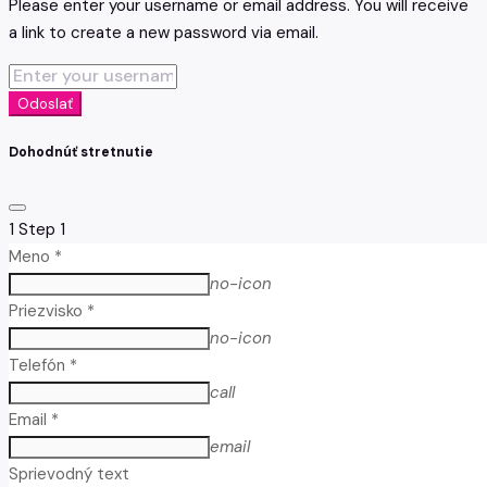
Please enter your username or email address. You will receive
a link to create a new password via email.
Odoslať
Dohodnúť stretnutie
1
Step 1
Meno *
no-icon
Priezvisko *
no-icon
Telefón *
call
Email *
email
Sprievodný text