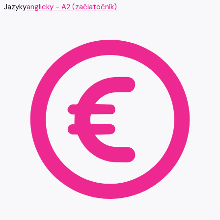
Jazyky
anglicky - A2 (začiatočník)