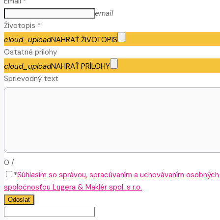
Email *
email
Životopis *
cloud_upload
NAHRAŤ ŽIVOTOPIS
Ostatné prílohy
cloud_upload
NAHRAŤ PRÍLOHY
Sprievodný text
0
/
*
Súhlasím so správou, spracúvaním a uchovávaním osobných
spoločnosťou Lugera & Maklér spol. s r.o.
Odoslať