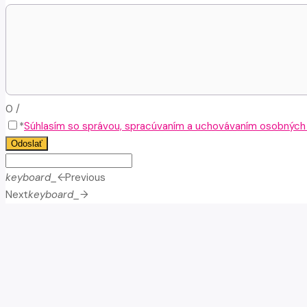
0
/
*
Súhlasím so správou, spracúvaním a uchovávaním osobných ú
Odoslať
keyboard_arrow_left
Previous
Next
keyboard_arrow_right