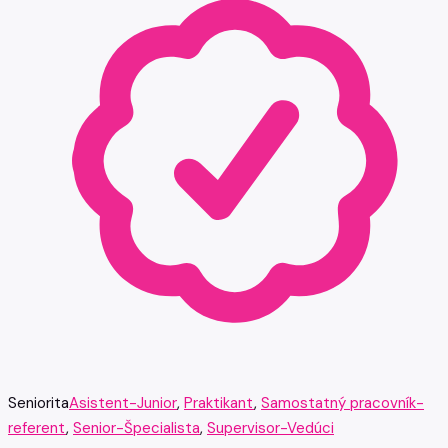
Seniorita
Asistent-Junior
,
Praktikant
,
Samostatný pracovník-
referent
,
Senior-Špecialista
,
Supervisor-Vedúci