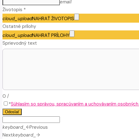
email
Životopis *
cloud_upload
NAHRAŤ ŽIVOTOPIS
Ostatné prílohy
cloud_upload
NAHRAŤ PRÍLOHY
Sprievodný text
0
/
*
Súhlasím so správou, spracúvaním a uchovávaním osobných ú
Odoslať
keyboard_arrow_left
Previous
Next
keyboard_arrow_right