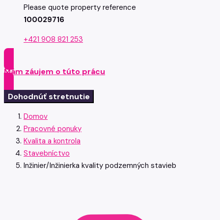
Please quote property reference
100029716
+421 908 821 253
Mám záujem o túto prácu
Dohodnúť stretnutie
Domov
Pracovné ponuky
Kvalita a kontrola
Stavebníctvo
Inžinier/Inžinierka kvality podzemných stavieb