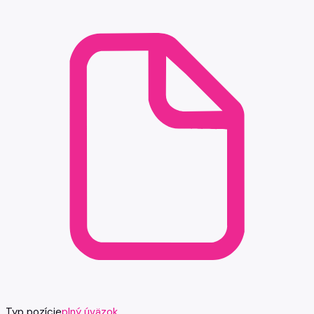
Typ pozície
plný úväzok