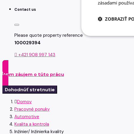
zásadami používa
Contact us
ZOBRAZIŤ P
Please quote property reference
100029394
+421 908 997 143
Mám záujem o túto prácu
Dohodnúť stretnutie
Domov
Pracovné ponuky
Automotive
Kvalita a kontrola
Inžinier/ Inžinierka kvality