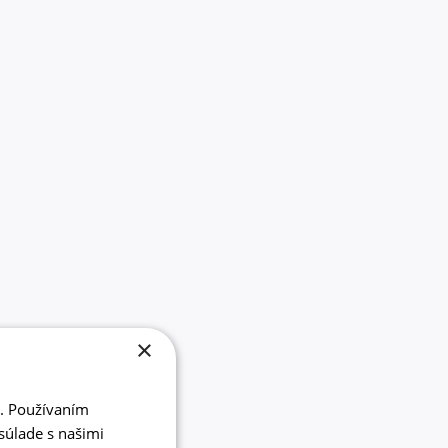
×
i. Používaním
súlade s našimi