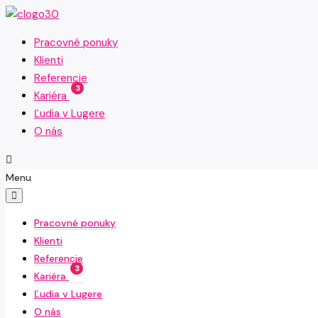
Pracovné ponuky
Klienti
Referencie
3
Kariéra
Ľudia v Lugere
O nás
Menu
Pracovné ponuky
Klienti
Referencie
3
Kariéra
Ľudia v Lugere
O nás