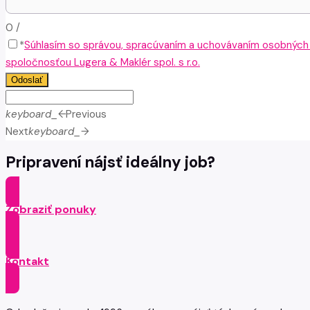
0
/
*
Súhlasím so správou, spracúvaním a uchovávaním osobných
spoločnosťou Lugera & Maklér spol. s r.o.
Odoslať
keyboard_arrow_left
Previous
Next
keyboard_arrow_right
Pripravení nájsť ideálny job?
Zobraziť ponuky
Kontakt