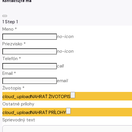
Kontaktujte ma
1
Step 1
Meno *
no-icon
Priezvisko *
no-icon
Telefón *
call
Email *
email
Životopis *
cloud_upload
NAHRAŤ ŽIVOTOPIS
Ostatné prílohy
cloud_upload
NAHRAŤ PRÍLOHY
Sprievodný text