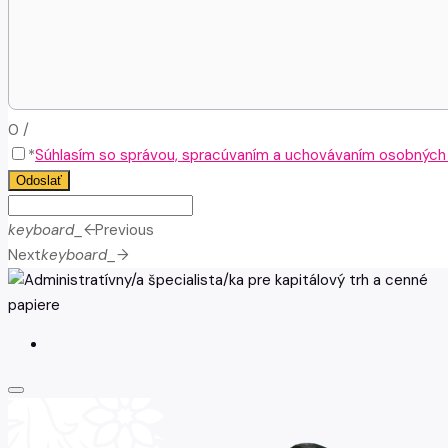
0
/
*
Súhlasím so správou, spracúvaním a uchovávaním osobných ú
Odoslať
keyboard_arrow_left
Previous
Next
keyboard_arrow_right