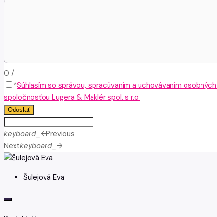
0
/
*
Súhlasím so správou, spracúvaním a uchovávaním osobných
spoločnosťou Lugera & Maklér spol. s r.o.
Odoslať
keyboard_arrow_left
Previous
Next
keyboard_arrow_right
Šulejová Eva