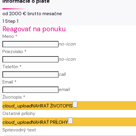
Informácie o plate
od 2000 € brutto mesačne
1
Step 1
Reagovať na ponuku
Meno *
no-icon
Priezvisko *
no-icon
Telefón *
call
Email *
email
Životopis *
cloud_upload
NAHRAŤ ŽIVOTOPIS
Ostatné prílohy
cloud_upload
NAHRAŤ PRÍLOHY
Sprievodný text