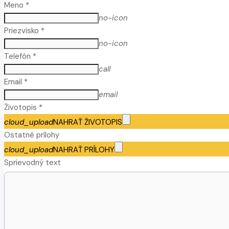
Meno *
no-icon
Priezvisko *
no-icon
Telefón *
call
Email *
email
Životopis *
cloud_upload
NAHRAŤ ŽIVOTOPIS
Ostatné prílohy
cloud_upload
NAHRAŤ PRÍLOHY
Sprievodný text