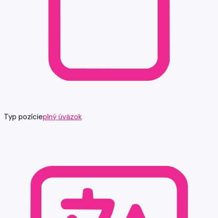
Typ pozície
plný úväzok