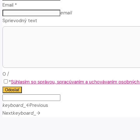
Email *
email
Sprievodný text
0
/
*
Súhlasím so správou, spracúvaním a uchovávaním osobných ú
Odoslať
keyboard_arrow_left
Previous
Next
keyboard_arrow_right