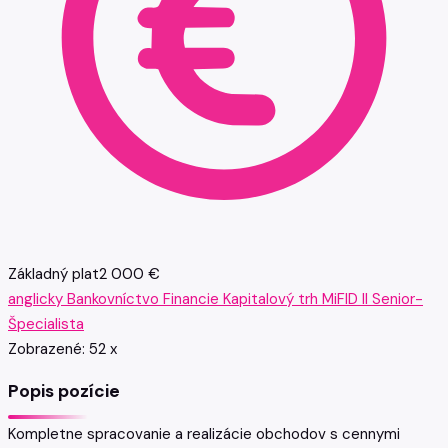
Základný plat
2 000 €
anglicky
Bankovníctvo
Financie
Kapitalový trh
MiFID II
Senior-
Špecialista
Zobrazené:
52
x
Popis pozície
Kompletne spracovanie a realizácie obchodov s cennymi