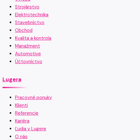
Strojárstvo
Elektrotechnika
Stavebníctvo
Obchod
Kvalita a kontrola
Manažment
Automotive
Účtovníctvo
Lugera
Pracovné ponuky
Klienti
Referencie
Kariéra
Ľudia v Lugere
O nás