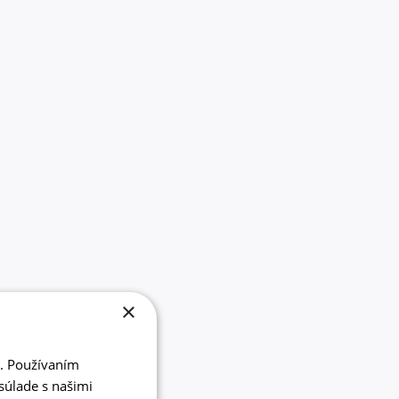
×
i. Používaním
súlade s našimi