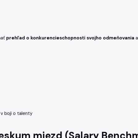
mať
prehľad o konkurencieschopnosti svojho odmeňovania
a
v boji o talenty
ieskum miezd (Salary Bench