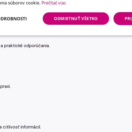
nia súborov cookie.
Prečítať viac
 cieľov.
ODROBNOSTI
ODMIETNUŤ VŠETKO
PRI
 a praktické odporúčania.
raxi.
tlivosť informácií.