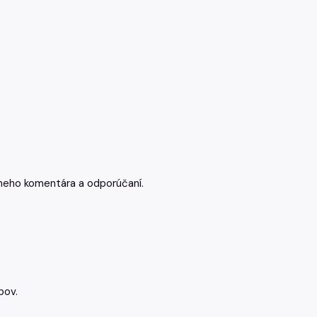
lneho komentára a odporúčaní.
pov.