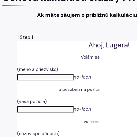
Ak máte záujem o približnú kalkuláci
1
Step 1
Ahoj, Lugera!
Volám sa
(meno a priezvisko)
no-icon
a pôsobím na pozícii
(vaša pozícia)
no-icon
vo firme
(názov spoločnosti)