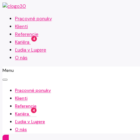
Pracovné ponuky
Klienti
Referencie
4
Kariéra
Ľudia v Lugere
O nás
Menu
Pracovné ponuky
Klienti
Referencie
4
Kariéra
Ľudia v Lugere
O nás