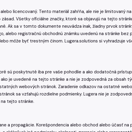
ebo licencovaný. Tento materiál zahŕňa, ale nie je limitovaný na d
sad. Všetky oficiálne značky, ktoré sa objavujú na tejto stránke 
é. Ak sa v tomto dokumente neuvádza inak, žiadny prvok stránky 
 logo, alebo registračnú obchodnú známku uvedenú na stránke bez
ebo môže byť trestným činom. Lugera.solutions si vyhradzuje všet
ré sú poskytnuté iba pre vaše pohodlie a ako dodatočná prístup
ako je uvedené na tejto stránke a nie je zodpovedná za obsah týc
ostatných webových stránok. Zaradenie odkazov na ostatné webo
tránok sa vzťahujú rozdielne podmienky. Lugera nie je zodpovedn
na tejto stránke.
ne a propagácie. Korešpondencia alebo obchod alebo účasť na p