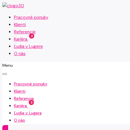
Pracovné ponuky
Klienti
Referencie
3
Kariéra
Ľudia v Lugere
O nás
Menu
Pracovné ponuky
Klienti
Referencie
3
Kariéra
Ľudia v Lugere
O nás