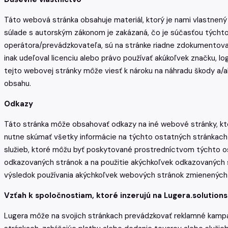
Táto webová stránka obsahuje materiál, ktorý je nami vlastnený al
súlade s autorským zákonom je zakázaná, čo je súčasťou týchto zá
operátora/prevádzkovateľa, sú na stránke riadne zdokumentovan
inak udeľoval licenciu alebo právo používať akúkoľvek značku,
tejto webovej stránky môže viesť k nároku na náhradu škody a/al
obsahu.
Odkazy
Táto stránka môže obsahovať odkazy na iné webové stránky, kto
nutne skúmať všetky informácie na týchto ostatných stránkach 
služieb, ktoré môžu byť poskytované prostredníctvom týchto 
odkazovaných stránok a na použitie akýchkoľvek odkazovaných s
výsledok používania akýchkoľvek webových stránok zmienených 
Vzťah k spoločnostiam, ktoré inzerujú na Lugera.solutions
Lugera môže na svojich stránkach prevádzkovať reklamné kampa