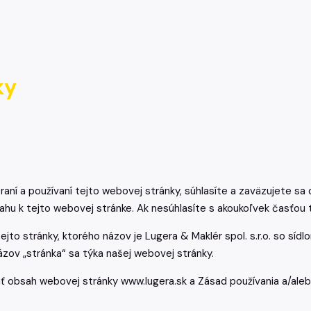
ky
aní a používaní tejto webovej stránky, súhlasíte a zaväzujete sa
ahu k tejto webovej stránke. Ak nesúhlasíte s akoukoľvek časťou
ejto stránky, ktorého názov je Lugera & Maklér spol. s.r.o. so sídl
ázov „stránka“ sa týka našej webovej stránky.
ať obsah webovej stránky www.lugera.sk a Zásad používania a/ale