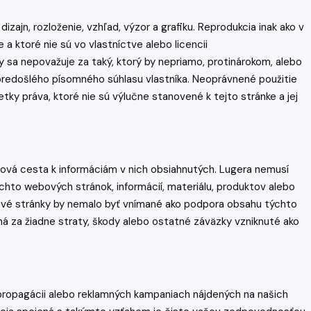
izajn, rozloženie, vzhľad, výzor a grafiku. Reprodukcia inak ako v
a ktoré nie sú vo vlastníctve alebo licencii
sa nepovažuje za taký, ktorý by nepriamo, protinárokom, alebo
 predošlého písomného súhlasu vlastníka. Neoprávnené použitie
ky práva, ktoré nie sú výlučne stanovené k tejto stránke a jej
ová cesta k informáciám v nich obsiahnutých. Lugera nemusí
hto webových stránok, informácií, materiálu, produktov alebo
vé stránky by nemalo byť vnímané ako podpora obsahu týchto
á za žiadne straty, škody alebo ostatné záväzky vzniknuté ako
ropagácii alebo reklamných kampaniach nájdených na našich