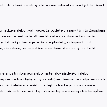
ť túto stránku, mali by ste si skontrolovať dátum týchto zásad,
bmedzení alebo kvalifikácie, že budete viazaný týmito Zásadami
 ktoré reprezentujete. Ak nesúhlasíte s každým ustanovením
y. Taktiež potvrdzujete, že ste plnoletý, schopný tvoriť
am, záväzkom, požiadavkám, a zárukám stanoveným v týchto
rimeranosti informácií alebo materiálov nájdených alebo
ť nepresnosti a chyby a my sa výlučne zbavujeme zodpovednosti
mácií alebo materiálov na tejto stránke je úplne na vaše
formácie, ktoré sú k dispozícii na tejto webovej stránke spĺňajú