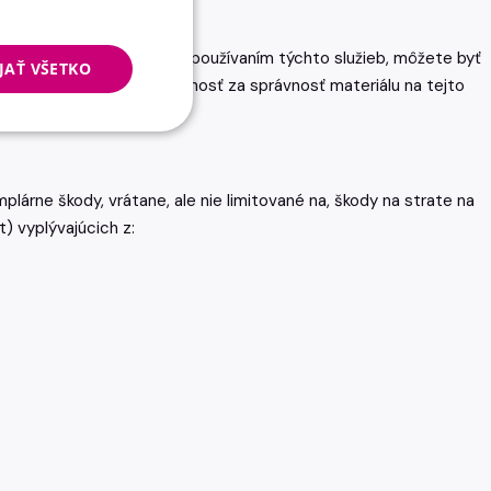
spormi.
to obsahu. Rozumiete, že používaním týchto služieb, môžete byť
JAŤ VŠETKO
gera nepreberá zodpovednosť za správnosť materiálu na tejto
danú webovú stránku.
lárne škody, vrátane, ale nie limitované na, škody na strate na
) vyplývajúcich z: