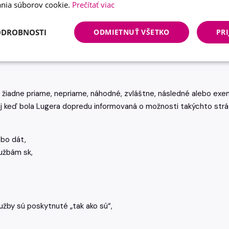
nia súborov cookie.
Prečítať viac
vyplývajúcich alebo akýmkoľvek spôsobom spojených s takýmito 
ateľmi a negarantuje presnosť, bezúhonnosť alebo kvalitu takého
ODROBNOSTI
ODMIETNUŤ VŠETKO
PRI
aný. Tento materiál môže obsahovať nepresnosti alebo chyby. Lu
 za formu, obsah alebo presnosť materiálu, ktorý umiestnite na 
žiadne priame, nepriame, náhodné, zvláštne, následné alebo exemp
aj keď bola Lugera dopredu informovaná o možnosti takýchto strát
bo dát,
lužbám sk,
užby sú poskytnuté „tak ako sú“,