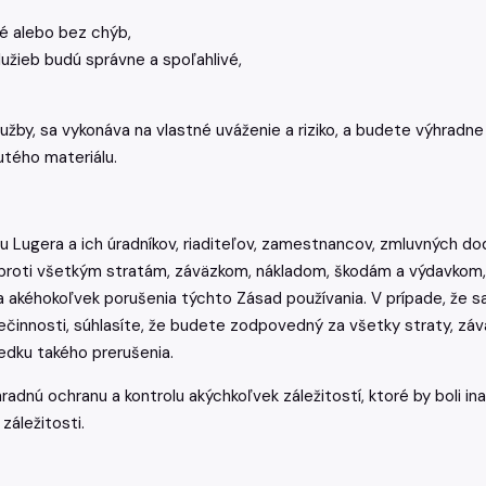
é alebo bez chýb,
lužieb budú správne a spoľahlivé,
 služby, sa vykonáva na vlastné uváženie a riziko, a budete výh
utého materiálu.
 Lugera a ich úradníkov, riaditeľov, zamestnancov, zmluvných do
proti všetkým stratám, záväzkom, nákladom, škodám a výdavkom,
 a akéhokoľvek porušenia týchto Zásad používania. V prípade, že 
ečinnosti, súhlasíte, že budete zodpovedný za všetky straty, záv
edku takého prerušenia.
hradnú ochranu a kontrolu akýchkoľvek záležitostí, ktoré by boli 
záležitosti.