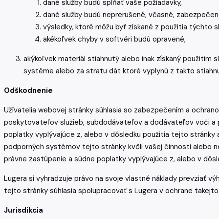
dané služby budú spĺňať vaše požiadavky,
dané služby budú neprerušené, včasné, zabezpečen
výsledky, ktoré môžu byť získané z použitia týchto s
akékoľvek chyby v softvéri budú opravené,
akýkoľvek materiál stiahnutý alebo inak získaný použitím
systéme alebo za stratu dát ktoré vyplynú z takto stiahn
Odškodnenie
Užívatelia webovej stránky súhlasia so zabezpečením a ochranou
poskytovateľov služieb, subdodávateľov a dodávateľov voči a 
poplatky vyplývajúce z, alebo v dôsledku použitia tejto stránky
podporných systémov tejto stránky kvôli vašej činnosti alebo n
právne zastúpenie a súdne poplatky vyplývajúce z, alebo v dôsl
Lugera si vyhradzuje právo na svoje vlastné náklady prevziať vý
tejto stránky súhlasia spolupracovať s Lugera v ochrane takejto 
Jurisdikcia