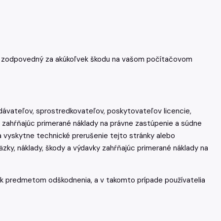
radne zodpovedný za akúkoľvek škodu na vašom počítačovom
dávateľov, sprostredkovateľov, poskytovateľov licencie,
 zahŕňajúc primerané náklady na právne zastúpenie a súdne
sa vyskytne technické prerušenie tejto stránky alebo
äzky, náklady, škody a výdavky zahŕňajúc primerané náklady na
inak predmetom odškodnenia, a v takomto prípade používatelia