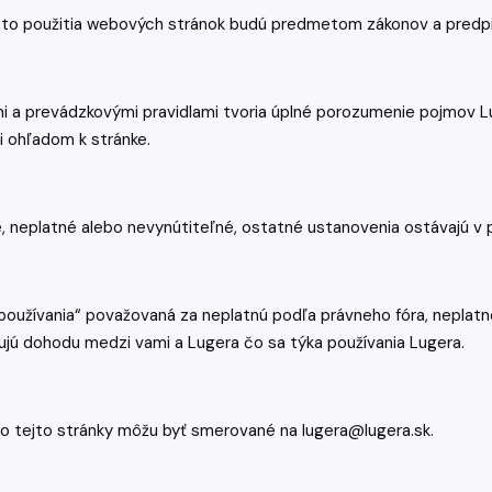
hoto použitia webových stránok budú predmetom zákonov a predpis
i a prevádzkovými pravidlami tvoria úplné porozumenie pojmov L
i ohľadom k stránke.
 neplatné alebo nevynútiteľné, ostatné ustanovenia ostávajú v pl
 používania“ považovaná za neplatnú podľa právneho fóra, neplat
ujú dohodu medzi vami a Lugera čo sa týka používania Lugera.
 tejto stránky môžu byť smerované na lugera@lugera.sk.