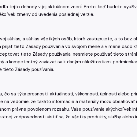
ľa tejto dohody v jej aktuálnom znení. Preto, keď budete využíva
akékoľvek zmeny od uvedenia poslednej verzie.
j súhlas, a súhlas všetkých osôb, ktoré zastupujete, a to bez o
ť a prijať tieto Zásady používania vo svojom mene a v mene osôb
kceptovať tieto Zásady používania, nesmiete používať tieto stránk
pný a kompetentný zaviazať sa k daným náležitostiam, podmienk
e tieto Zásady používania.
, čo sa týka presnosti, aktuálnosti, výkonnosti, úplnosti alebo p
rte na vedomie, že takéto informácie a materiály môžu obsahova
om právne povolenom rozsahu. Vaše používanie akýchkoľvek infor
stnej zodpovednosti uistiť sa, že všetky produkty, služby alebo in