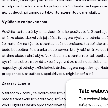
stránkach, zahŕňajúc platbu alebo dodanie tovarov alebo služi
a zodpovednosťou daných spoločností. Súhlasíte, že Lugera nie
ako výsledok prítomnosti takýchto inzerentov danej služby.
Vylúčenie zodpovednosti
Použitie tejto stránky je na vlastné riziko používateľa. Stránk
stránke alebo akejkoľvek jej súčasti. Lugera výslovne odmieta z
že materiály na týchto stránkach sú neporušené, taktiež ako aj 
bude bezpečná; že stránka alebo server, ktorý robí stránku dost
stiahne alebo nahrá akýkoľvek obsah na stránku, robí tak podľa 
systému alebo straty dát, ktoré vyplynú zo stiahnutia alebo nah
neposkytujú záruky akéhokoľvek druhu. Lugera neposkytuje žiadne
prospešnosť, aktuálnosť, spoľahlivosť, originálnosť a iné.
Záväzky Lugera
Táto webová
Vzhľadom k tomu, že overovanie užívateľov na internete je ťažk
Táto webová lokal
medzi transakcie užívateľa voči užívateľovi alebo kontrolovať s
našej webovej lok
voči Lugera (a našim sprostredkovateľom a zamestnancom) akýc