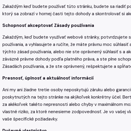
Zakaždým keď budete používať túto stránku, budete sa riadiť pod
ktorý sa zobrazí v hornej časti tejto dohody a skontrolovať si 
Schopnosť akceptovať Zásady používania
Zakaždým, keď budete využívať webové stránky, potvrdzujete svo
používania, a vyhlasujete a ručíte, že máte právnu moc súhlasi
týchto zásad používania, alebo nie ste oprávnený súhlasiť s a a
záväzné právne dohody podľa platného práva, a ste plne scho
Zásadách používania, a že ste oprávnený, rešpektujete a spĺňat
Presnosť, úplnosť a aktuálnosť informácií
Ani my ani žiadne tretie osoby neposkytujú záruku alebo garanciu
poskytnutých na tejto stránke na akýkoľvek konkrétny účel. Be
za akékoľvek takéto nepresnosti alebo chyby v maximálnom možn
vlastné riziko, za ktoré nenesieme zodpovednosť. Je vo vašej vla
vaše špecifické požiadavky.
Duševné vlastníctvo