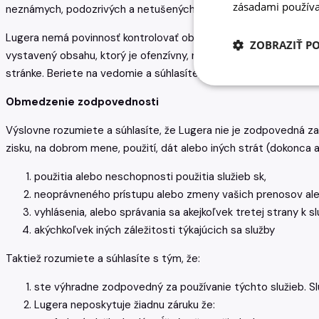
zásadami používa
neznámych, podozrivých a netušených, odhalených a skrytých, 
Lugera nemá povinnosť kontrolovať obsah odoslaný svojimi užív
ZOBRAZIŤ P
vystavený obsahu, ktorý je ofenzívny, nemravný alebo nevyžiad
stránke. Beriete na vedomie a súhlasíte, že ste sám zodpovedný
Obmedzenie zodpovednosti
Výslovne rozumiete a súhlasíte, že Lugera nie je zodpovedná za 
zisku, na dobrom mene, použití, dát alebo iných strát (dokonca 
použitia alebo neschopnosti použitia služieb sk,
neoprávneného prístupu alebo zmeny vašich prenosov ale
vyhlásenia, alebo správania sa akejkoľvek tretej strany k s
akýchkoľvek iných záležitosti týkajúcich sa služby
Taktiež rozumiete a súhlasíte s tým, že:
ste výhradne zodpovedný za používanie týchto služieb. Sl
Lugera neposkytuje žiadnu záruku že: