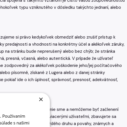
ntácia spojená s takýmto vzťahom je čisto vašou zodpovednosťou
éhokoľvek typu vzniknutého v dôsledku takýchto jednaní, alebo
adzujeme si právo kedykoľvek obmedziť alebo zrušiť prístup k
ky predajnosti a vhodnosti na konkrétny účel a akékoľvek záruky,
stup na stránku bude neprerušený alebo bez chýb; že stránka
á, presná, včasná, alebo autentická. V prípade že užívateľ
radne zodpovedný za akékoľvek poškodenie jeho/jej počítačového
 alebo písomné, získané z Lugera alebo z danej stránky
 pokiaľ ide o ich úplnosť, správnosť, presnosť, adekvátnosť,
×
, kým tvrdí, že je. Pretože nie sme a nemôžeme byť začlenení
i. Používaním
 máte spor s jedným alebo viacerými užívateľmi, zbavujete sa
súlade s našimi
priamych a nepriamych) každého druhu a povahy, známych a