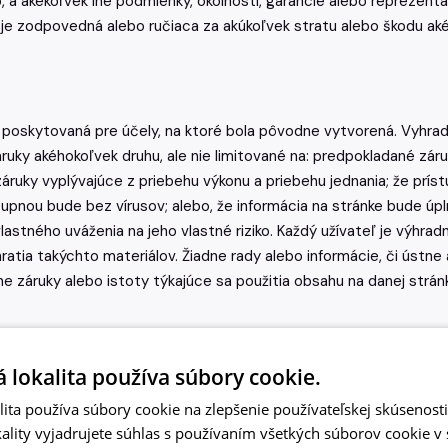
eb, a akékoľvek iné podmienky, okolnosti, garancie alebo repreze
 je zodpovedná alebo ručiaca za akúkoľvek stratu alebo škodu ak
a je poskytovaná pre účely, na ktoré bola pôvodne vytvorená. Vyhr
áruky akéhokoľvek druhu, ale nie limitované na: predpokladané záru
záruky vyplývajúce z priebehu výkonu a priebehu jednania; že prí
upnou bude bez vírusov; alebo, že informácia na stránke bude úpln
vlastného uváženia na jeho vlastné riziko. Každý užívateľ je výh
ratia takýchto materiálov. Žiadne rady alebo informácie, či ústne
 záruky alebo istoty týkajúce sa použitia obsahu na danej stránke
 lokalita používa súbory cookie.
é, Lugera nemôže a nepotvrdzuje, že každý užívateľ je naozaj tým
ita používa súbory cookie na zlepšenie používateľskej skúsenost
právanie účastníkov na ktorejkoľvek stránke Lugera, v prípade že
ality vyjadrujete súhlas s používaním všetkých súborov cookie v 
hkoľvek nárokov, požiadaviek a škôd (aktuálnych a následných, 