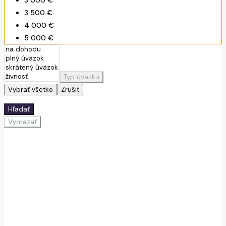
3 000 €
3 500 €
4 000 €
5 000 €
7 500 €
Typ úväzku
Vybrať všetko
Zrušiť
Hľadať
Vymazať