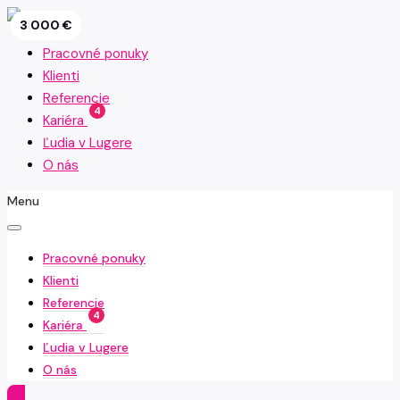
2 000 €
2 000 €
2 800 €
2 300 €
3 500 €
5 000 €
2 250 €
1 800 €
3 000 €
Pracovné ponuky
Klienti
Referencie
4
Kariéra
Ľudia v Lugere
O nás
Menu
Pracovné ponuky
Klienti
Referencie
4
Kariéra
Ľudia v Lugere
O nás