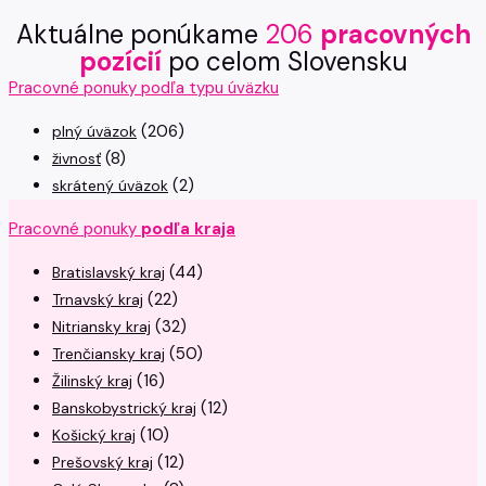
Aktuálne ponúkame
206
pracovných
pozícií
po celom Slovensku
Pracovné ponuky podľa typu úväzku
(206)
plný úväzok
(8)
živnosť
(2)
skrátený úväzok
Pracovné ponuky
podľa kraja
(44)
Bratislavský kraj
(22)
Trnavský kraj
(32)
Nitriansky kraj
(50)
Trenčiansky kraj
(16)
Žilinský kraj
(12)
Banskobystrický kraj
(10)
Košický kraj
(12)
Prešovský kraj