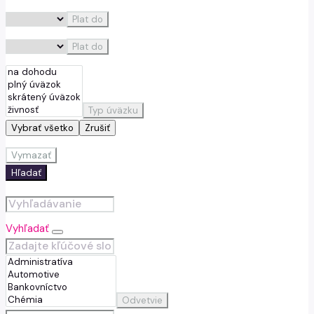
Plat do
Plat do
Typ úväzku
Vybrať všetko
Zrušiť
Vymazať
Hľadať
Vyhľadať
Odvetvie