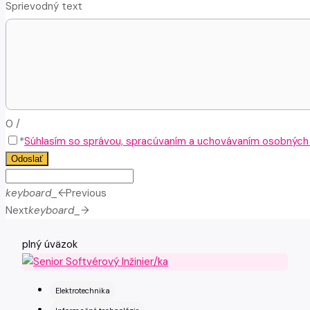
Sprievodný text
0
/
*
Súhlasím so správou, spracúvaním a uchovávaním osobných ú
Odoslať
keyboard_arrow_left
Previous
Next
keyboard_arrow_right
plný úväzok
Elektrotechnika