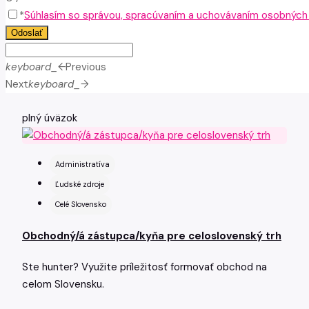
*
Súhlasím so správou, spracúvaním a uchovávaním osobných ú
Odoslať
keyboard_arrow_left
Previous
Next
keyboard_arrow_right
plný úväzok
Administratíva
Ľudské zdroje
Celé Slovensko
Obchodný/á zástupca/kyňa pre celoslovenský trh
Ste hunter? Využite príležitosť formovať obchod na
celom Slovensku.