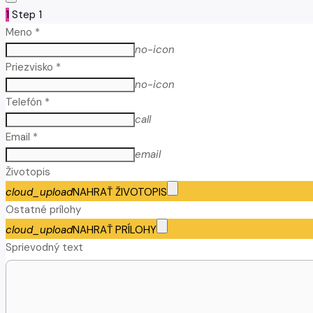
1
Step 1
Meno *
no-icon
Priezvisko *
no-icon
Telefón *
call
Email *
email
Životopis
cloud_upload
NAHRAŤ ŽIVOTOPIS
Ostatné prílohy
cloud_upload
NAHRAŤ PRÍLOHY
Sprievodný text