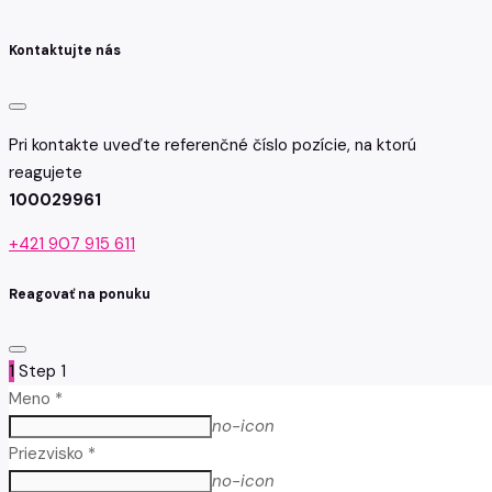
Kontaktujte nás
Pri kontakte uveďte referenčné číslo pozície, na ktorú
reagujete
100029961
+421 907 915 611
Reagovať na ponuku
1
Step 1
Meno *
no-icon
Priezvisko *
no-icon