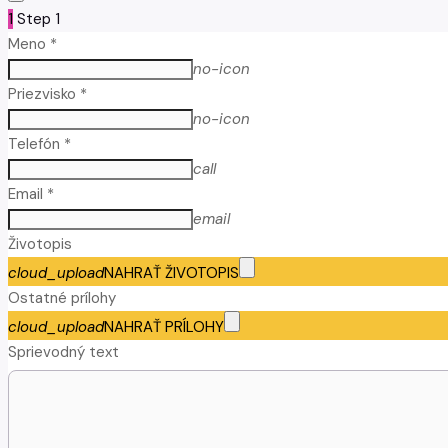
1
Step 1
Meno *
no-icon
Priezvisko *
no-icon
Telefón *
call
Email *
email
Životopis
cloud_upload
NAHRAŤ ŽIVOTOPIS
Ostatné prílohy
cloud_upload
NAHRAŤ PRÍLOHY
Sprievodný text