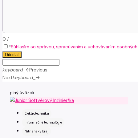
0
/
*
Súhlasím so správou, spracúvaním a uchovávaním osobných ú
Odoslať
keyboard_arrow_left
Previous
Next
keyboard_arrow_right
plný úväzok
Elektrotechnika
Informačné technológie
Nitriansky kraj