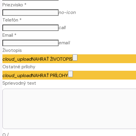
Priezvisko *
no-icon
Telefón *
call
Email *
email
Životopis
cloud_upload
NAHRAŤ ŽIVOTOPIS
Ostatné prílohy
cloud_upload
NAHRAŤ PRÍLOHY
Sprievodný text
0
/