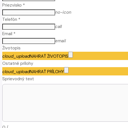
Priezvisko *
no-icon
Telefón *
call
Email *
email
Životopis
cloud_upload
NAHRAŤ ŽIVOTOPIS
Ostatné prílohy
cloud_upload
NAHRAŤ PRÍLOHY
Sprievodný text
0
/