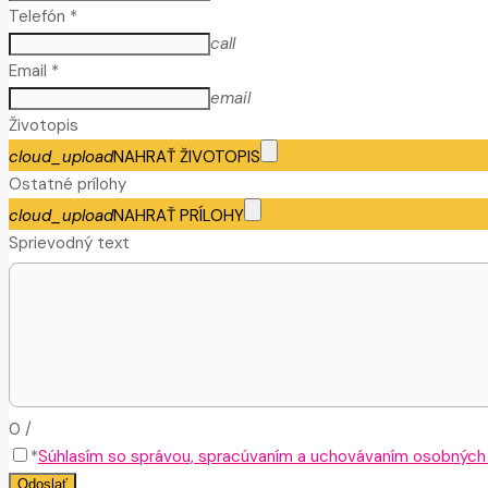
Telefón *
call
Email *
email
Životopis
cloud_upload
NAHRAŤ ŽIVOTOPIS
Ostatné prílohy
cloud_upload
NAHRAŤ PRÍLOHY
Sprievodný text
0
/
*
Súhlasím so správou, spracúvaním a uchovávaním osobných ú
Odoslať