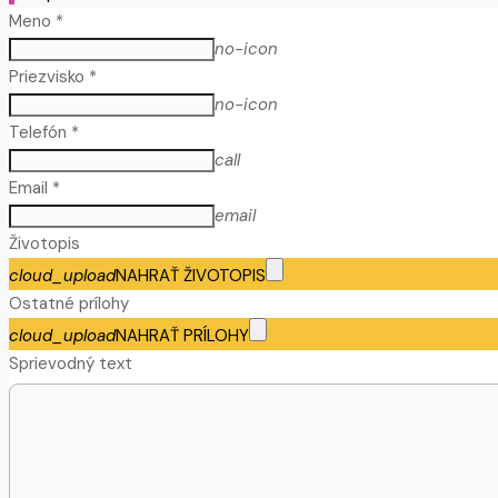
Meno *
no-icon
Priezvisko *
no-icon
Telefón *
call
Email *
email
Životopis
cloud_upload
NAHRAŤ ŽIVOTOPIS
Ostatné prílohy
cloud_upload
NAHRAŤ PRÍLOHY
Sprievodný text