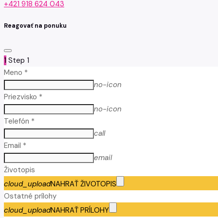
+421 918 624 043
Reagovať na ponuku
1
Step 1
Meno *
no-icon
Priezvisko *
no-icon
Telefón *
call
Email *
email
Životopis
cloud_upload
NAHRAŤ ŽIVOTOPIS
Ostatné prílohy
cloud_upload
NAHRAŤ PRÍLOHY