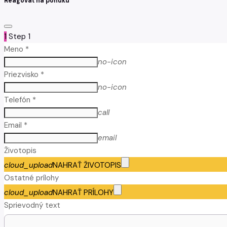
Reagovať na ponuku
1
Step 1
Meno *
no-icon
Priezvisko *
no-icon
Telefón *
call
Email *
email
Životopis
cloud_upload
NAHRAŤ ŽIVOTOPIS
Ostatné prílohy
cloud_upload
NAHRAŤ PRÍLOHY
Sprievodný text