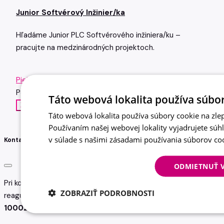
Junior Softvérový Inžinier/ka
Hľadáme Junior PLC Softvérového inžiniera/ku –
pracujte na medzinárodných projektoch.
Piek Soňa
Počet zobrazení: 5x
Táto webová lokalita používa súbor
Zavolať
Email
Táto webová lokalita používa súbory cookie na zlep
Používaním našej webovej lokality vyjadrujete súh
v súlade s našimi zásadami používania súborov co
Kontaktujte nás
ODMIETNUŤ 
Pri kontakte uveďte referenčné číslo pozície, na ktorú
ZOBRAZIŤ PODROBNOSTI
reagujete
100029913