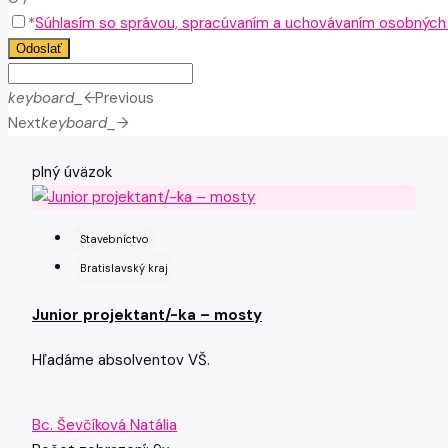
*
Súhlasím so správou, spracúvaním a uchovávaním osobných ú
Odoslať
keyboard_arrow_left
Previous
Next
keyboard_arrow_right
plný úväzok
Stavebníctvo
Bratislavský kraj
Junior projektant/-ka – mosty
Hľadáme absolventov VŠ.
Bc. Ševčíková Natália