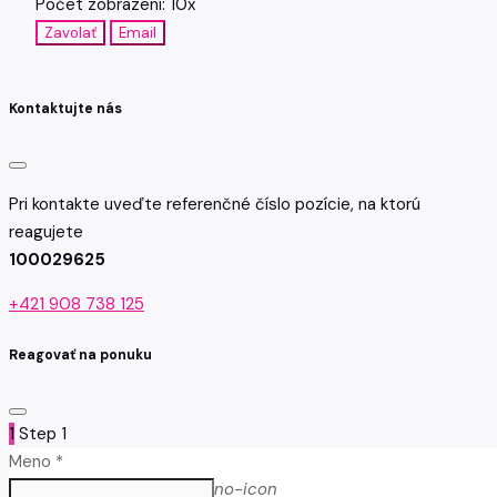
Počet zobrazení: 10x
Zavolať
Email
Kontaktujte nás
Pri kontakte uveďte referenčné číslo pozície, na ktorú
reagujete
100029625
+421 908 738 125
Reagovať na ponuku
1
Step 1
Meno *
no-icon