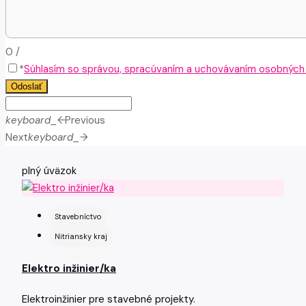
0
/
*
Súhlasím so správou, spracúvaním a uchovávaním osobných ú
Odoslať
keyboard_arrow_left
Previous
Next
keyboard_arrow_right
plný úväzok
Stavebníctvo
Nitriansky kraj
Elektro inžinier/ka
Elektroinžinier pre stavebné projekty.