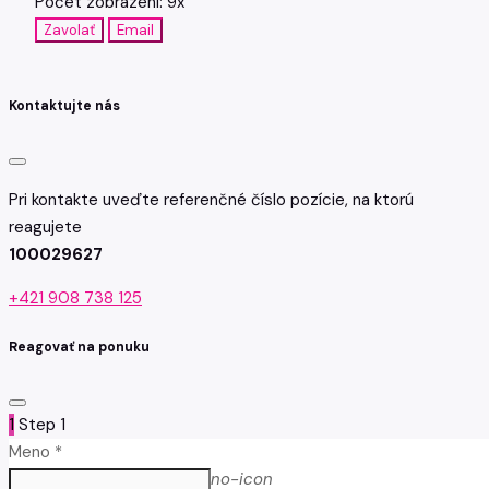
Počet zobrazení: 9x
Zavolať
Email
Kontaktujte nás
Pri kontakte uveďte referenčné číslo pozície, na ktorú
reagujete
100029627
+421 908 738 125
Reagovať na ponuku
1
Step 1
Meno *
no-icon