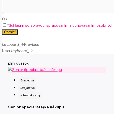
0
/
*
Súhlasím so správou, spracúvaním a uchovávaním osobných ú
Odoslať
keyboard_arrow_left
Previous
Next
keyboard_arrow_right
plný úväzok
Energetika
Strojárstvo
Nitriansky kraj
Senior špecialista/ka nákupu