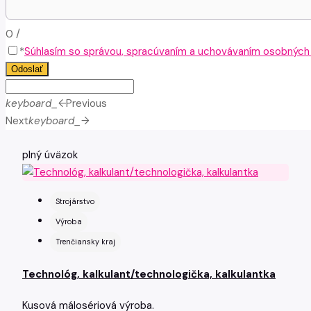
0
/
*
Súhlasím so správou, spracúvaním a uchovávaním osobných ú
Odoslať
keyboard_arrow_left
Previous
Next
keyboard_arrow_right
plný úväzok
Strojárstvo
Výroba
Trenčiansky kraj
Technológ, kalkulant/technologička, kalkulantka
Kusová málosériová výroba.