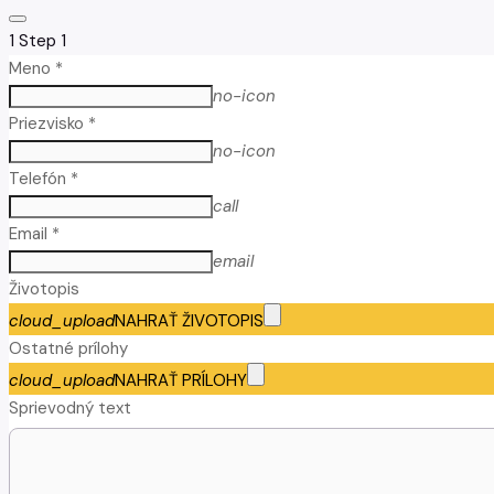
1
Step 1
Meno *
no-icon
Priezvisko *
no-icon
Telefón *
call
Email *
email
Životopis
cloud_upload
NAHRAŤ ŽIVOTOPIS
Ostatné prílohy
cloud_upload
NAHRAŤ PRÍLOHY
Sprievodný text