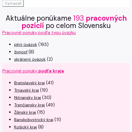
Vymazať
Aktuálne ponúkame
193
pracovných
pozícií
po celom Slovensku
Pracovné ponuky podľa typu úväzku
(193)
plný úväzok
(8)
živnosť
(2)
skrátený úväzok
Pracovné ponuky
podľa kraja
(41)
Bratislavský kraj
(19)
Trnavský kraj
(30)
Nitriansky kraj
(49)
Trenčiansky kraj
(15)
Žilinský kraj
(11)
Banskobystrický kraj
(8)
Košický kraj