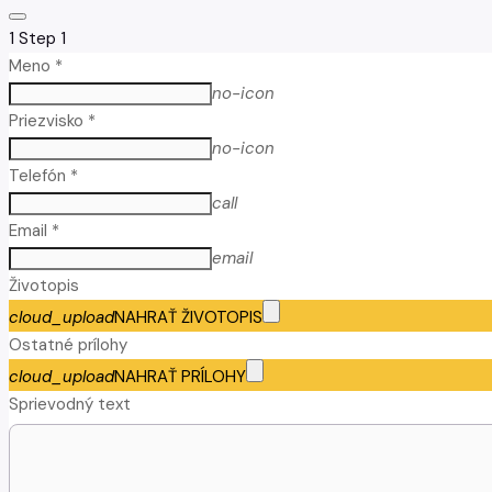
1
Step 1
Meno *
no-icon
Priezvisko *
no-icon
Telefón *
call
Email *
email
Životopis
cloud_upload
NAHRAŤ ŽIVOTOPIS
Ostatné prílohy
cloud_upload
NAHRAŤ PRÍLOHY
Sprievodný text