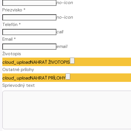
no-icon
Priezvisko *
no-icon
Telefón *
call
Email *
email
Životopis
cloud_upload
NAHRAŤ ŽIVOTOPIS
Ostatné prílohy
cloud_upload
NAHRAŤ PRÍLOHY
Sprievodný text