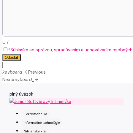
0
/
*
Súhlasím so správou, spracúvaním a uchovávaním osobných ú
Odoslať
keyboard_arrow_left
Previous
Next
keyboard_arrow_right
plný úväzok
Elektrotechnika
Informačné technológie
Nitriansky kraj