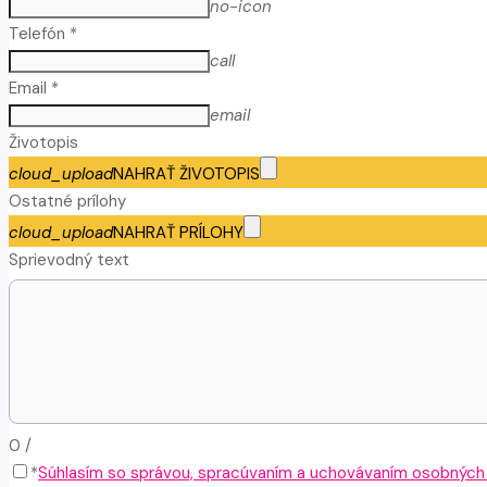
no-icon
Telefón *
call
Email *
email
Životopis
cloud_upload
NAHRAŤ ŽIVOTOPIS
Ostatné prílohy
cloud_upload
NAHRAŤ PRÍLOHY
Sprievodný text
0
/
*
Súhlasím so správou, spracúvaním a uchovávaním osobných ú