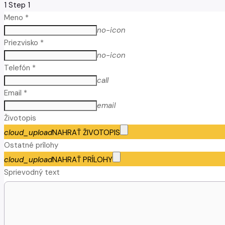
1
Step 1
Meno *
no-icon
Priezvisko *
no-icon
Telefón *
call
Email *
email
Životopis
cloud_upload
NAHRAŤ ŽIVOTOPIS
Ostatné prílohy
cloud_upload
NAHRAŤ PRÍLOHY
Sprievodný text