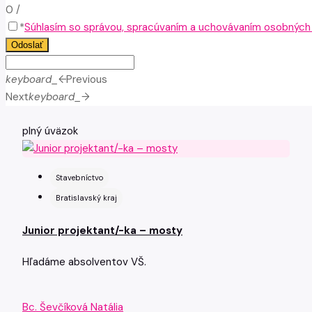
0
/
*
Súhlasím so správou, spracúvaním a uchovávaním osobných ú
Odoslať
keyboard_arrow_left
Previous
Next
keyboard_arrow_right
plný úväzok
Stavebníctvo
Bratislavský kraj
Junior projektant/-ka – mosty
Hľadáme absolventov VŠ.
Bc. Ševčíková Natália