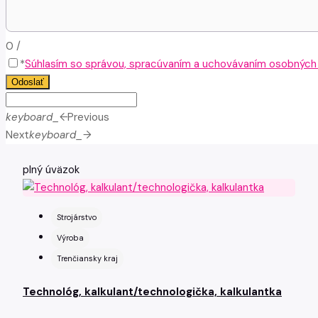
0
/
*
Súhlasím so správou, spracúvaním a uchovávaním osobných ú
Odoslať
keyboard_arrow_left
Previous
Next
keyboard_arrow_right
plný úväzok
Strojárstvo
Výroba
Trenčiansky kraj
Technológ, kalkulant/technologička, kalkulantka