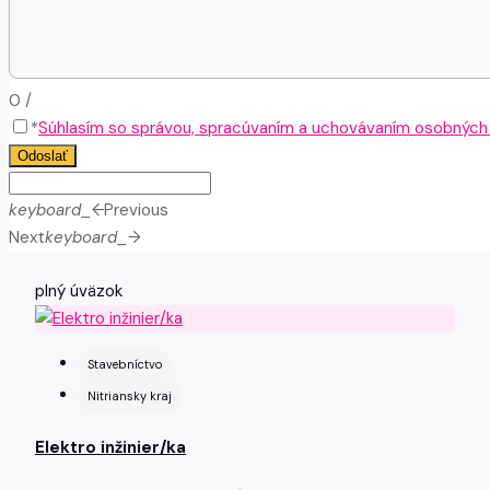
0
/
*
Súhlasím so správou, spracúvaním a uchovávaním osobných ú
Odoslať
keyboard_arrow_left
Previous
Next
keyboard_arrow_right
plný úväzok
Stavebníctvo
Nitriansky kraj
Elektro inžinier/ka