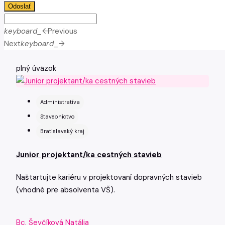
Odoslať
keyboard_arrow_left
Previous
Next
keyboard_arrow_right
plný úväzok
Administratíva
Stavebníctvo
Bratislavský kraj
Junior projektant/ka cestných stavieb
Naštartujte kariéru v projektovaní dopravných stavieb
(vhodné pre absolventa VŠ).
Bc. Ševčíková Natália