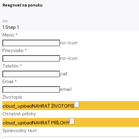
Reagovať na ponuku
1
Step 1
Meno *
no-icon
Priezvisko *
no-icon
Telefón *
call
Email *
email
Životopis
cloud_upload
NAHRAŤ ŽIVOTOPIS
Ostatné prílohy
cloud_upload
NAHRAŤ PRÍLOHY
Sprievodný text