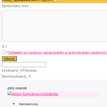
cloud_upload
NAHRAŤ PRÍLOHY
Sprievodný text
0
/
*
Súhlasím so správou, spracúvaním a uchovávaním osobných ú
Odoslať
keyboard_arrow_left
Previous
Next
keyboard_arrow_right
plný úväzok
Elektrotechnika