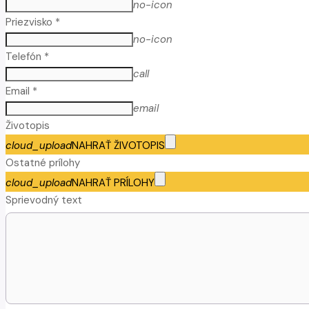
no-icon
Priezvisko *
no-icon
Telefón *
call
Email *
email
Životopis
cloud_upload
NAHRAŤ ŽIVOTOPIS
Ostatné prílohy
cloud_upload
NAHRAŤ PRÍLOHY
Sprievodný text