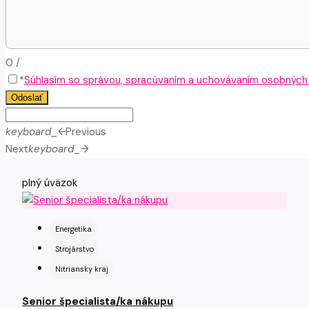
0
/
*
Súhlasím so správou, spracúvaním a uchovávaním osobných ú
Odoslať
keyboard_arrow_left
Previous
Next
keyboard_arrow_right
plný úväzok
Energetika
Strojárstvo
Nitriansky kraj
Senior špecialista/ka nákupu