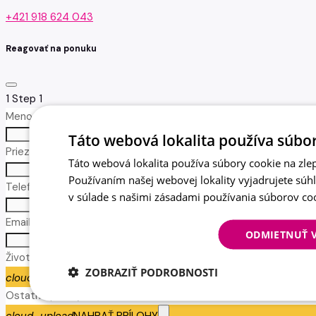
+421 918 624 043
Reagovať na ponuku
1
Step 1
Meno *
no-icon
Táto webová lokalita používa súbor
Priezvisko *
Táto webová lokalita používa súbory cookie na zlep
no-icon
Používaním našej webovej lokality vyjadrujete súh
Telefón *
v súlade s našimi zásadami používania súborov co
call
Email *
ODMIETNUŤ 
email
Životopis
ZOBRAZIŤ PODROBNOSTI
cloud_upload
NAHRAŤ ŽIVOTOPIS
Ostatné prílohy