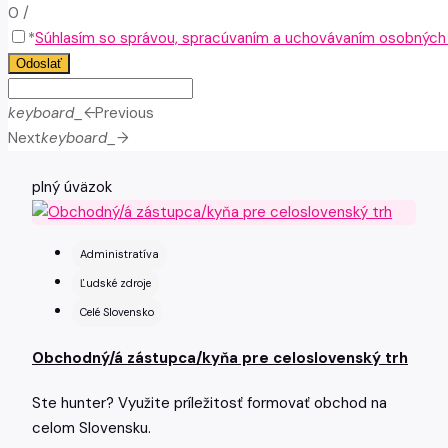
0
/
*
Súhlasím so správou, spracúvaním a uchovávaním osobných ú
Odoslať
keyboard_arrow_left
Previous
Next
keyboard_arrow_right
plný úväzok
Administratíva
Ľudské zdroje
Celé Slovensko
Obchodný/á zástupca/kyňa pre celoslovenský trh
Ste hunter? Využite príležitosť formovať obchod na
celom Slovensku.