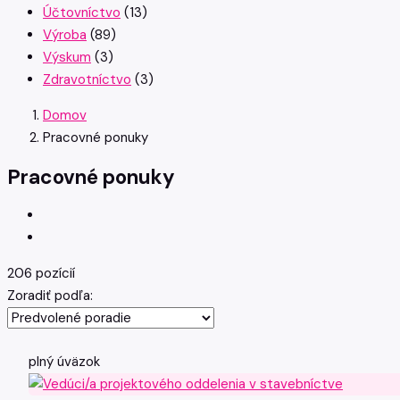
Účtovníctvo
(13)
Výroba
(89)
Výskum
(3)
Zdravotníctvo
(3)
Domov
Pracovné ponuky
Pracovné ponuky
206 pozícií
Zoradiť podľa:
plný úväzok