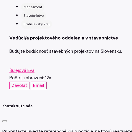
Manažment
Stavebníctvo
Bratislavský kraj
Vedúci/a projektového oddelenia v stavebníctve
Budujte budúcnosť stavebných projektov na Slovensku.
Šulejová Eva
Počet zobrazení: 12x
Zavolať
Email
Kontaktujte nás
Pri kontakte uveďte referenčné číslo pozície, na ktorú reagujet