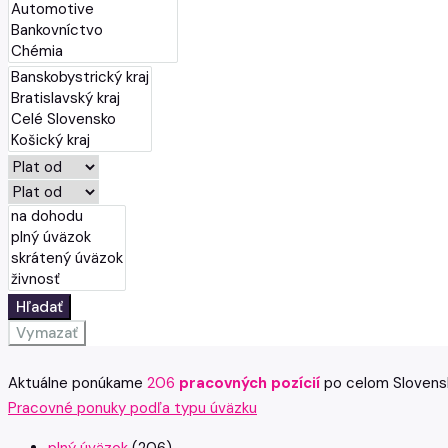
Hľadať
Vymazať
Aktuálne ponúkame
206
pracovných pozícií
po celom Slovens
Pracovné ponuky podľa typu úväzku