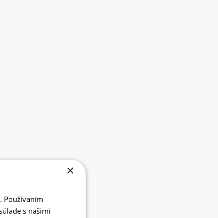
×
i. Používaním
súlade s našimi