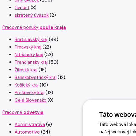
plný úväzok
(206)
živnosť
(8)
skrátený úväzok
(2)
Pracovné ponuky
podľa kraja
Bratislavský kraj
(44)
Trnavský kraj
(22)
Nitriansky kraj
(32)
Trenčiansky kraj
(50)
Žilinský kraj
(16)
Banskobystrický kraj
(12)
Košický kraj
(10)
Prešovský kraj
(12)
Celé Slovensko
(8)
Pracovné
odvetvia
Táto webová
Táto webová lokal
Administratíva
(8)
našej webovej lok
Automotive
(24)