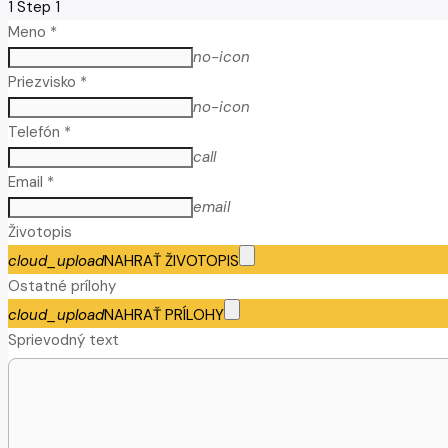
1
Step 1
Meno *
no-icon
Priezvisko *
no-icon
Telefón *
call
Email *
email
Životopis
cloud_upload
NAHRAŤ ŽIVOTOPIS
Ostatné prílohy
cloud_upload
NAHRAŤ PRÍLOHY
Sprievodný text