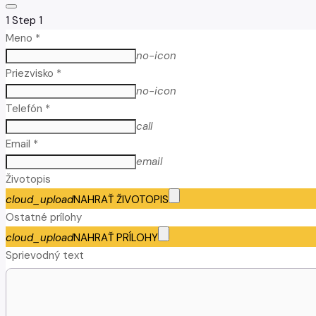
1
Step 1
Meno *
no-icon
Priezvisko *
no-icon
Telefón *
call
Email *
email
Životopis
cloud_upload
NAHRAŤ ŽIVOTOPIS
Ostatné prílohy
cloud_upload
NAHRAŤ PRÍLOHY
Sprievodný text