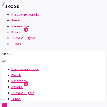
2 000 €
2 000 €
2 800 €
2 300 €
3 500 €
5 000 €
2 250 €
1 800 €
3 000 €
Pracovné ponuky
Klienti
Referencie
4
Kariéra
Ľudia v Lugere
O nás
Menu
Pracovné ponuky
Klienti
Referencie
4
Kariéra
Ľudia v Lugere
O nás