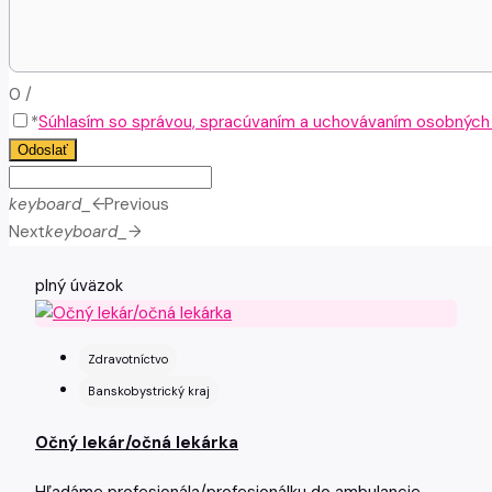
0
/
*
Súhlasím so správou, spracúvaním a uchovávaním osobných ú
Odoslať
keyboard_arrow_left
Previous
Next
keyboard_arrow_right
plný úväzok
Zdravotníctvo
Banskobystrický kraj
Očný lekár/očná lekárka
Hľadáme profesionála/profesionálku do ambulancie.