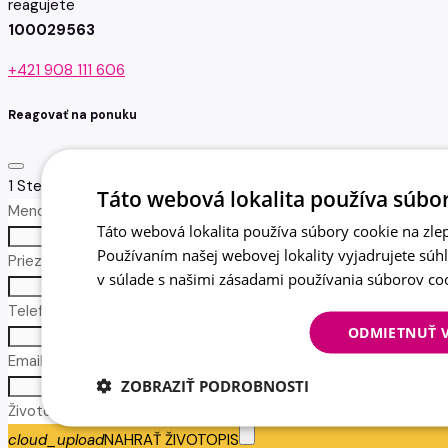
reagujete
100029563
+421 908 111 606
Reagovať na ponuku
1
Step 1
Táto webová lokalita používa súbor
Meno *
Táto webová lokalita používa súbory cookie na zlep
no-icon
Používaním našej webovej lokality vyjadrujete súh
Priezvisko *
v súlade s našimi zásadami používania súborov co
no-icon
Telefón *
ODMIETNUŤ 
call
Email *
ZOBRAZIŤ PODROBNOSTI
email
Životopis
cloud_upload
NAHRAŤ ŽIVOTOPIS