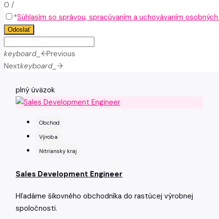
0
/
*
Súhlasím so správou, spracúvaním a uchovávaním osobných ú
Odoslať
keyboard_arrow_left
Previous
Next
keyboard_arrow_right
plný úväzok
Obchod
Výroba
Nitriansky kraj
Sales Development Engineer
Hľadáme šikovného obchodníka do rastúcej výrobnej
spoločnosti.