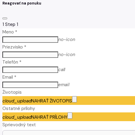
Reagovať na ponuku
1
Step 1
Meno *
no-icon
Priezvisko *
no-icon
Telefón *
call
Email *
email
Životopis
cloud_upload
NAHRAŤ ŽIVOTOPIS
Ostatné prílohy
cloud_upload
NAHRAŤ PRÍLOHY
Sprievodný text