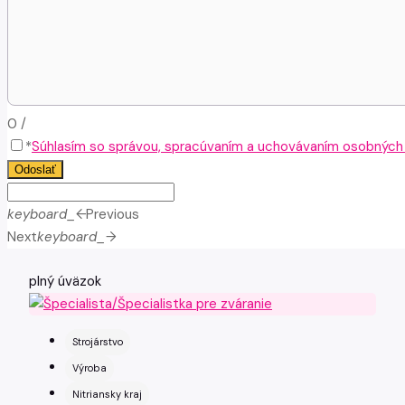
0
/
*
Súhlasím so správou, spracúvaním a uchovávaním osobných ú
Odoslať
keyboard_arrow_left
Previous
Next
keyboard_arrow_right
plný úväzok
Strojárstvo
Výroba
Nitriansky kraj