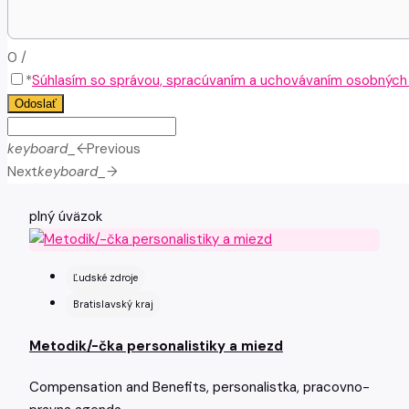
0
/
*
Súhlasím so správou, spracúvaním a uchovávaním osobných ú
Odoslať
keyboard_arrow_left
Previous
Next
keyboard_arrow_right
plný úväzok
Ľudské zdroje
Bratislavský kraj
Metodik/-čka personalistiky a miezd
Compensation and Benefits, personalistka, pracovno-