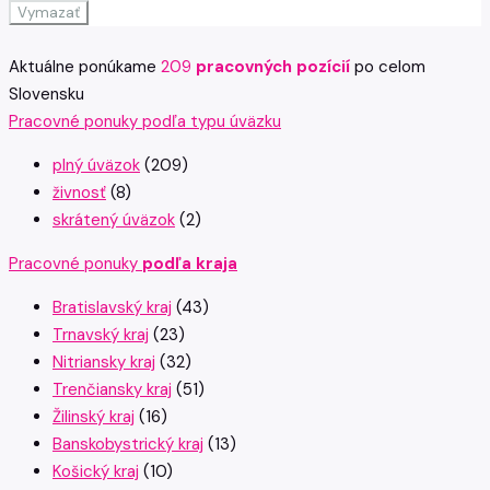
Vymazať
Aktuálne ponúkame
209
pracovných pozícií
po celom
Slovensku
Pracovné ponuky podľa typu úväzku
plný úväzok
(209)
živnosť
(8)
skrátený úväzok
(2)
Pracovné ponuky
podľa kraja
Bratislavský kraj
(43)
Trnavský kraj
(23)
Nitriansky kraj
(32)
Trenčiansky kraj
(51)
Žilinský kraj
(16)
Banskobystrický kraj
(13)
Košický kraj
(10)