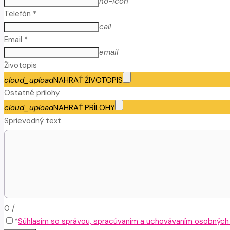
no-icon
Telefón *
call
Email *
email
Životopis
cloud_upload
NAHRAŤ ŽIVOTOPIS
Ostatné prílohy
cloud_upload
NAHRAŤ PRÍLOHY
Sprievodný text
0
/
*
Súhlasím so správou, spracúvaním a uchovávaním osobných ú