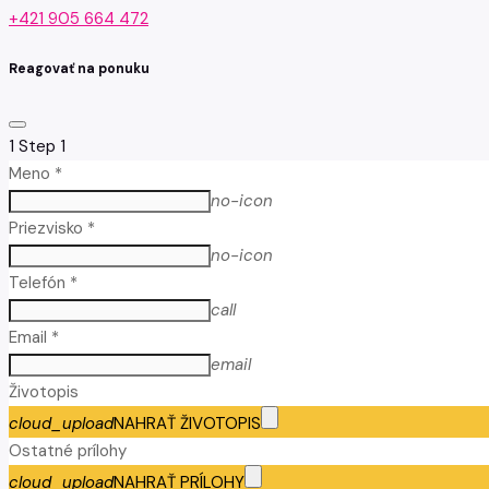
+421 905 664 472
Reagovať na ponuku
1
Step 1
Meno *
no-icon
Priezvisko *
no-icon
Telefón *
call
Email *
email
Životopis
cloud_upload
NAHRAŤ ŽIVOTOPIS
Ostatné prílohy
cloud_upload
NAHRAŤ PRÍLOHY