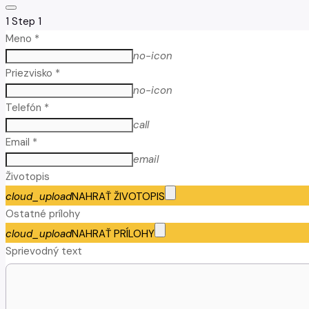
1
Step 1
Meno *
no-icon
Priezvisko *
no-icon
Telefón *
call
Email *
email
Životopis
cloud_upload
NAHRAŤ ŽIVOTOPIS
Ostatné prílohy
cloud_upload
NAHRAŤ PRÍLOHY
Sprievodný text