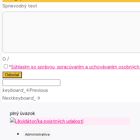
Sprievodný text
0
/
*
Súhlasím so správou, spracúvaním a uchovávaním osobných ú
Odoslať
keyboard_arrow_left
Previous
Next
keyboard_arrow_right
plný úväzok
Administratíva