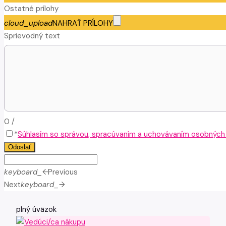
Ostatné prílohy
cloud_upload
NAHRAŤ PRÍLOHY
Sprievodný text
0
/
*
Súhlasím so správou, spracúvaním a uchovávaním osobných ú
Odoslať
keyboard_arrow_left
Previous
Next
keyboard_arrow_right
plný úväzok