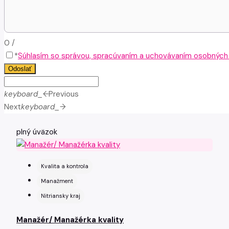
0
/
*
Súhlasím so správou, spracúvaním a uchovávaním osobných ú
Odoslať
keyboard_arrow_left
Previous
Next
keyboard_arrow_right
plný úväzok
Kvalita a kontrola
Manažment
Nitriansky kraj
Manažér/ Manažérka kvality