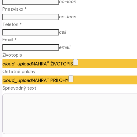
no-icon
Priezvisko *
no-icon
Telefón *
call
Email *
email
Životopis
cloud_upload
NAHRAŤ ŽIVOTOPIS
Ostatné prílohy
cloud_upload
NAHRAŤ PRÍLOHY
Sprievodný text