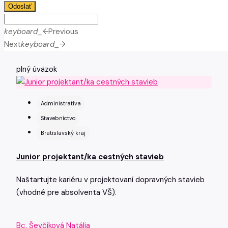
Odoslať
keyboard_arrow_left
Previous
Next
keyboard_arrow_right
plný úväzok
Administratíva
Stavebníctvo
Bratislavský kraj
Junior projektant/ka cestných stavieb
Naštartujte kariéru v projektovaní dopravných stavieb
(vhodné pre absolventa VŠ).
Bc. Ševčíková Natália