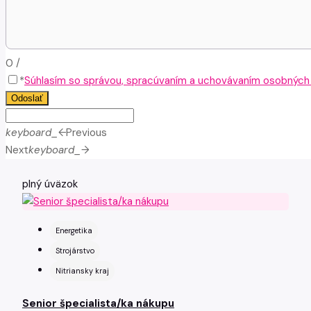
0
/
*
Súhlasím so správou, spracúvaním a uchovávaním osobných ú
Odoslať
keyboard_arrow_left
Previous
Next
keyboard_arrow_right
plný úväzok
Energetika
Strojárstvo
Nitriansky kraj
Senior špecialista/ka nákupu