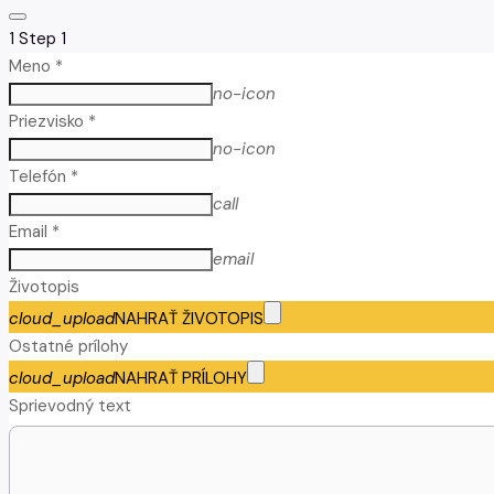
1
Step 1
Meno *
no-icon
Priezvisko *
no-icon
Telefón *
call
Email *
email
Životopis
cloud_upload
NAHRAŤ ŽIVOTOPIS
Ostatné prílohy
cloud_upload
NAHRAŤ PRÍLOHY
Sprievodný text