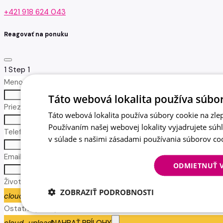
+421 918 624 043
Reagovať na ponuku
1
Step 1
Meno *
no-icon
Táto webová lokalita používa súbor
Priezvisko *
Táto webová lokalita používa súbory cookie na zlep
no-icon
Používaním našej webovej lokality vyjadrujete súh
Telefón *
v súlade s našimi zásadami používania súborov co
call
Email *
ODMIETNUŤ 
email
Životopis
ZOBRAZIŤ PODROBNOSTI
cloud_upload
NAHRAŤ ŽIVOTOPIS
Ostatné prílohy