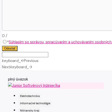
0
/
*
Súhlasím so správou, spracúvaním a uchovávaním osobných ú
Odoslať
keyboard_arrow_left
Previous
Next
keyboard_arrow_right
plný úväzok
Elektrotechnika
Informačné technológie
Nitriansky kraj