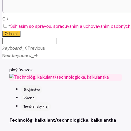
0
/
*
Súhlasím so správou, spracúvaním a uchovávaním osobných ú
Odoslať
keyboard_arrow_left
Previous
Next
keyboard_arrow_right
plný úväzok
Strojárstvo
Výroba
Trenčiansky kraj
Technológ, kalkulant/technologička, kalkulantka