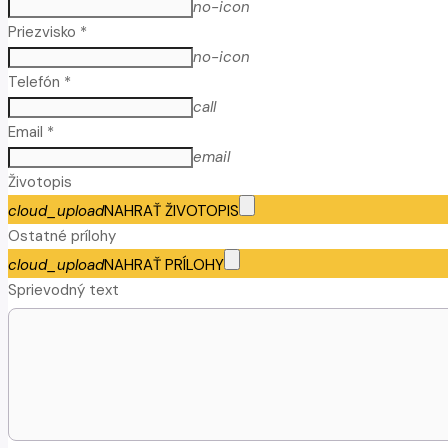
no-icon
Priezvisko *
no-icon
Telefón *
call
Email *
email
Životopis
cloud_upload
NAHRAŤ ŽIVOTOPIS
Ostatné prílohy
cloud_upload
NAHRAŤ PRÍLOHY
Sprievodný text