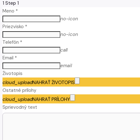
1
Step 1
Meno *
no-icon
Priezvisko *
no-icon
Telefón *
call
Email *
email
Životopis
cloud_upload
NAHRAŤ ŽIVOTOPIS
Ostatné prílohy
cloud_upload
NAHRAŤ PRÍLOHY
Sprievodný text