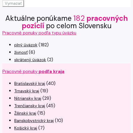
Vymazať
Aktuálne ponúkame
182
pracovných
pozícií
po celom Slovensku
Pracovné ponuky podľa typu úväzku
(182)
plný úväzok
(6)
živnosť
(2)
skrátený úväzok
Pracovné ponuky
podľa kraja
(40)
Bratislavský kraj
(19)
Trnavský kraj
(29)
Nitriansky kraj
(45)
Trenčiansky kraj
(15)
Žilinský kraj
(10)
Banskobystrický kraj
(7)
Košický kraj