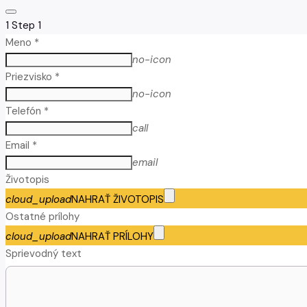
1
Step 1
Meno *
no-icon
Priezvisko *
no-icon
Telefón *
call
Email *
email
Životopis
cloud_upload
NAHRAŤ ŽIVOTOPIS
Ostatné prílohy
cloud_upload
NAHRAŤ PRÍLOHY
Sprievodný text