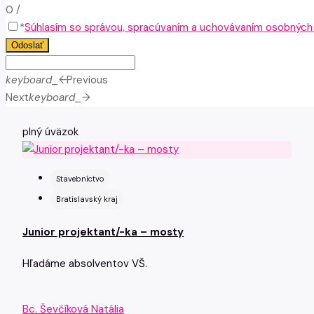
0
/
*
Súhlasím so správou, spracúvaním a uchovávaním osobných ú
Odoslať
keyboard_arrow_left
Previous
Next
keyboard_arrow_right
plný úväzok
Stavebníctvo
Bratislavský kraj
Junior projektant/-ka – mosty
Hľadáme absolventov VŠ.
Bc. Ševčíková Natália