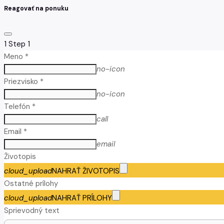
Reagovať na ponuku
1
Step 1
Meno *
no-icon
Priezvisko *
no-icon
Telefón *
call
Email *
email
Životopis
cloud_upload
NAHRAŤ ŽIVOTOPIS
Ostatné prílohy
cloud_upload
NAHRAŤ PRÍLOHY
Sprievodný text