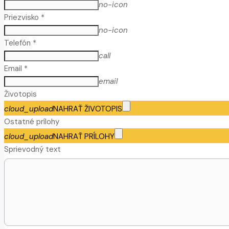
no-icon
Priezvisko *
no-icon
Telefón *
call
Email *
email
Životopis
cloud_upload
NAHRAŤ ŽIVOTOPIS
Ostatné prílohy
cloud_upload
NAHRAŤ PRÍLOHY
Sprievodný text