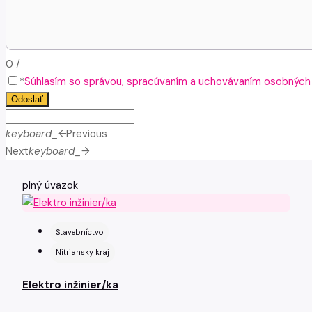
0
/
*
Súhlasím so správou, spracúvaním a uchovávaním osobných ú
Odoslať
keyboard_arrow_left
Previous
Next
keyboard_arrow_right
plný úväzok
Stavebníctvo
Nitriansky kraj
Elektro inžinier/ka