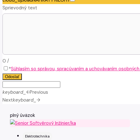
cloud_upload
NAHRAŤ PRÍLOHY
Sprievodný text
0
/
*
Súhlasím so správou, spracúvaním a uchovávaním osobných ú
Odoslať
keyboard_arrow_left
Previous
Next
keyboard_arrow_right
plný úväzok
Elektrotechnika