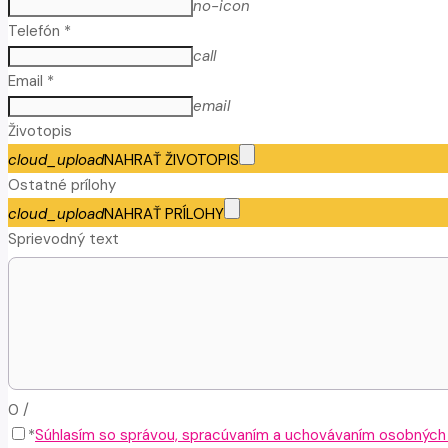
no-icon
Telefón *
call
Email *
email
Životopis
cloud_upload
NAHRAŤ ŽIVOTOPIS
Ostatné prílohy
cloud_upload
NAHRAŤ PRÍLOHY
Sprievodný text
0
/
*
Súhlasím so správou, spracúvaním a uchovávaním osobných ú