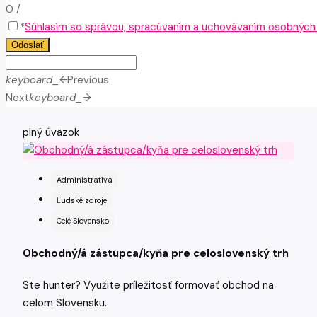
0
/
*
Súhlasím so správou, spracúvaním a uchovávaním osobných ú
Odoslať
keyboard_arrow_left
Previous
Next
keyboard_arrow_right
plný úväzok
Administratíva
Ľudské zdroje
Celé Slovensko
Obchodný/á zástupca/kyňa pre celoslovenský trh
Ste hunter? Využite príležitosť formovať obchod na
celom Slovensku.